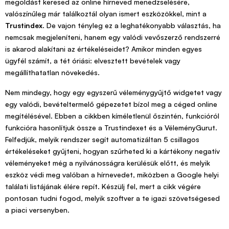
megoldást keresed az online hírneved menedzselésére,
valószínűleg már találkoztál olyan ismert eszközökkel, mint a
Trustindex
. De vajon tényleg ez a leghatékonyabb választás, ha
nemcsak megjeleníteni, hanem egy valódi vevőszerző rendszerré
is akarod alakítani az értékeléseidet? Amikor minden egyes
ügyfél számít, a tét óriási: elvesztett bevételek vagy
megállíthatatlan növekedés.
Nem mindegy, hogy egy egyszerű véleménygyűjtő widgetet vagy
egy valódi, bevételtermelő gépezetet bízol meg a céged online
megítélésével. Ebben a cikkben kíméletlenül őszintén, funkcióról
funkcióra hasonlítjuk össze a Trustindexet és a VéleményGurut.
Felfedjük, melyik rendszer segít automatizáltan 5 csillagos
értékeléseket gyűjteni, hogyan szűrheted ki a kártékony negatív
véleményeket még a nyilvánosságra kerülésük előtt, és melyik
eszköz védi meg valóban a hírnevedet, miközben a Google helyi
találati listájának élére repít. Készülj fel, mert a cikk végére
pontosan tudni fogod, melyik szoftver a te igazi szövetségesed
a piaci versenyben.