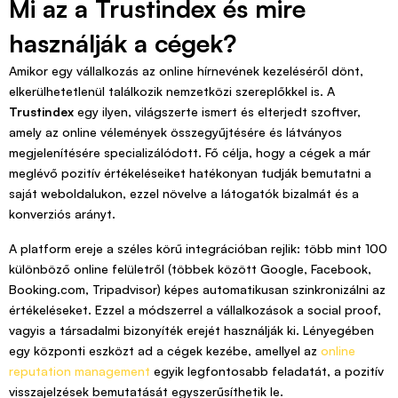
Mi az a Trustindex és mire
használják a cégek?
Amikor egy vállalkozás az online hírnevének kezeléséről dönt,
elkerülhetetlenül találkozik nemzetközi szereplőkkel is. A
Trustindex
egy ilyen, világszerte ismert és elterjedt szoftver,
amely az online vélemények összegyűjtésére és látványos
megjelenítésére specializálódott. Fő célja, hogy a cégek a már
meglévő pozitív értékeléseiket hatékonyan tudják bemutatni a
saját weboldalukon, ezzel növelve a látogatók bizalmát és a
konverziós arányt.
A platform ereje a széles körű integrációban rejlik: több mint 100
különböző online felületről (többek között Google, Facebook,
Booking.com, Tripadvisor) képes automatikusan szinkronizálni az
értékeléseket. Ezzel a módszerrel a vállalkozások a social proof,
vagyis a társadalmi bizonyíték erejét használják ki. Lényegében
egy központi eszközt ad a cégek kezébe, amellyel az
online
reputation management
egyik legfontosabb feladatát, a pozitív
visszajelzések bemutatását egyszerűsíthetik le.