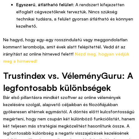
Egyszerű, átlátható felület:
A rendszert kifejezetten
elfoglalt cégvezetőknek terveztük. Nincs szükség
technikai tudásra, a felület gyorsan átlátható és könnyen
kezelhető.
Ne hagyd, hogy egy-egy rosszindulatú vagy meggondolatlan
komment lerombolja, amit évek alatt felépítettél. Vedd át az
irányítást az online hírneved felett!
Nézd meg, hogyan védjük
meg a hírneved!
Trustindex vs. VéleményGuru: A
legfontosabb különbségek
Bár első pillantásra mindkét szoftver az online vélemények
kezelésére szolgál, alapvető céljaikban és filozófiájukban
gyökeresen eltérnek egymástól. A döntés előtt kulcsfontosságú
megérteni, hogy nem csupán két különböző funkciólistát, hanem
két teljesen más stratégiai megközelítést hasonlítunk össze. A
legfontosabb különbség a negatív visszajelzések kezelésének