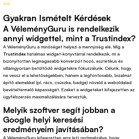
ma!
Gyakran Ismételt Kérdések
A VéleményGuru is rendelkezik
annyi widgettel, mint a Trustindex?
A VéleményGuru a minőséget helyezi a mennyiség elé. Míg a
Trustindex
hatalmas widget-könyvtárral rendelkezik, mi a
bizonyítottan legmagasabb konverziót hozó, esztétikus és
villámgyorsan betöltődő widgetekre fókuszálunk. Célunk, hogy
ne vessz el a lehetőségekben, hanem a legfontosabb, bizalmat
építő elemekkel (pl. rács, csúszka, badge) növeld a weboldalad
bevételtermelő képességét. Ezeket a widgeteket kifejezetten az
ügyfélszerzés maximalizálására terveztük.
Melyik szoftver segít jobban a
Google helyi keresési
eredményeim javításában?
A VéleményGuru kifejezetten arra lett optimalizálva, hogy