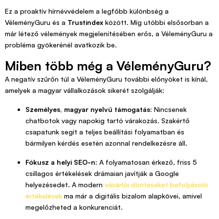
Ez a proaktív hírnévvédelem a legfőbb különbség a
VéleményGuru és a
Trustindex
között. Míg utóbbi elsősorban a
már létező vélemények megjelenítésében erős, a VéleményGuru a
probléma gyökerénél avatkozik be.
Miben több még a VéleményGuru?
A negatív szűrőn túl a VéleményGuru további előnyöket is kínál,
amelyek a magyar vállalkozások sikerét szolgálják:
Személyes, magyar nyelvű támogatás:
Nincsenek
chatbotok vagy napokig tartó várakozás. Szakértő
csapatunk segít a teljes beállítási folyamatban és
bármilyen kérdés esetén azonnal rendelkezésre áll.
Fókusz a helyi SEO-n:
A folyamatosan érkező, friss 5
csillagos értékelések drámaian javítják a Google
helyezésedet. A modern
vásárlói döntéseket befolyásoló
értékelések
ma már a digitális bizalom alapkövei, amivel
megelőzheted a konkurenciát.