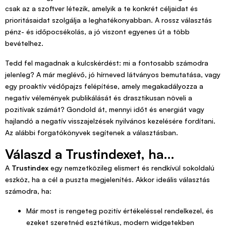
csak az a szoftver létezik, amelyik a te konkrét céljaidat és
prioritásaidat szolgálja a leghatékonyabban. A rossz választás
pénz- és időpocsékolás, a jó viszont egyenes út a több
bevételhez.
Tedd fel magadnak a kulcskérdést: mi a fontosabb számodra
jelenleg? A már meglévő, jó hírneved látványos bemutatása, vagy
egy proaktív védőpajzs felépítése, amely megakadályozza a
negatív vélemények publikálását és drasztikusan növeli a
pozitívak számát? Gondold át, mennyi időt és energiát vagy
hajlandó a negatív visszajelzések nyilvános kezelésére fordítani.
Az alábbi forgatókönyvek segítenek a választásban.
Válaszd a Trustindexet, ha…
A
Trustindex
egy nemzetközileg elismert és rendkívül sokoldalú
eszköz, ha a cél a puszta megjelenítés. Akkor ideális választás
számodra, ha:
Már most is rengeteg pozitív értékeléssel rendelkezel, és
ezeket szeretnéd esztétikus, modern widgetekben