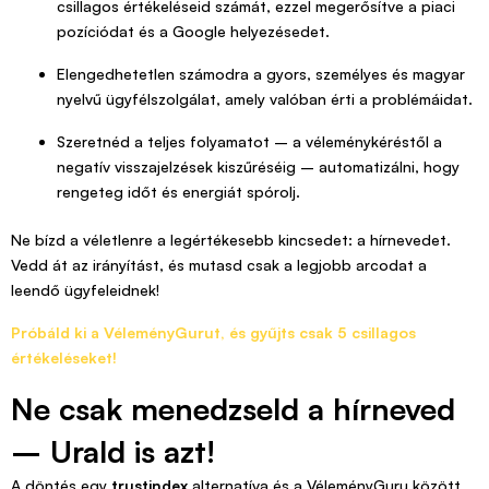
csillagos értékeléseid számát, ezzel megerősítve a piaci
pozíciódat és a Google helyezésedet.
Elengedhetetlen számodra a gyors, személyes és magyar
nyelvű ügyfélszolgálat, amely valóban érti a problémáidat.
Szeretnéd a teljes folyamatot – a véleménykéréstől a
negatív visszajelzések kiszűréséig – automatizálni, hogy
rengeteg időt és energiát spórolj.
Ne bízd a véletlenre a legértékesebb kincsedet: a hírnevedet.
Vedd át az irányítást, és mutasd csak a legjobb arcodat a
leendő ügyfeleidnek!
Próbáld ki a VéleményGurut, és gyűjts csak 5 csillagos
értékeléseket!
Ne csak menedzseld a hírneved
– Urald is azt!
A döntés egy
trustindex
alternatíva és a VéleményGuru között