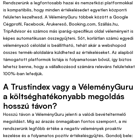
Rendszerünk a legfontosabb hazai és nemzetközi platformokkal
is kompatibilis, hogy minden értékelésedet egyetlen központi
felületen kezelhesd. A VéleményGuru többek között a Google
Cégprofil, Facebook, Árukereső, Booking.com, Szállás.hu,
TripAdvisor és számos más iparág-specifikus oldal véleményeit is
képes automatikusan összegyűjteni. Sőt, korlátlan számú egyedi
véleményező céloldal is beállítható, tehát akár a webshopod
összes termék-aloldalára küldheted az értékeléseket. Az alapból
támogatott platformok listája is folyamatosan bővül, így biztos
lehetsz benne, hogy a vállalkozásod számára releváns felületeket
100%-ban lefedjük.
A Trustindex vagy a VéleményGuru
a költséghatékonyabb megoldás
hosszú távon?
Hosszú távon a VéleményGuru jelenti a valódi bevételtermelő
megoldást. Míg az árazás önmagában fontos szempont, a mi
rendszerünk legfőbb értéke a negatív vélemények proaktív
kezelése és a folyamatos pozitív értékelésgyűjtés. Gondolj bele: