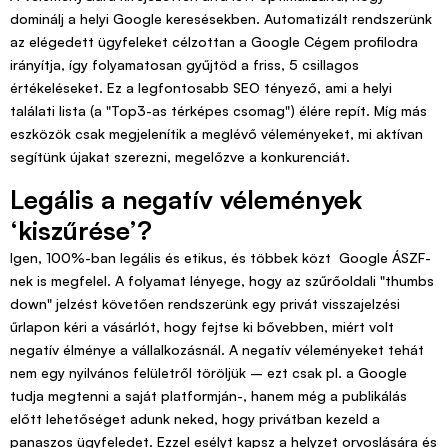
dominálj a helyi Google keresésekben. Automatizált rendszerünk
az elégedett ügyfeleket célzottan a Google Cégem profilodra
irányítja, így folyamatosan gyűjtöd a friss, 5 csillagos
értékeléseket. Ez a legfontosabb SEO tényező, ami a helyi
találati lista (a "Top3-as térképes csomag") élére repít. Míg más
eszközök csak megjelenítik a meglévő véleményeket, mi aktívan
segítünk újakat szerezni, megelőzve a konkurenciát.
Legális a negatív vélemények
‘kiszűrése’?
Igen, 100%-ban legális és etikus, és többek közt Google ÁSZF-
nek is megfelel. A folyamat lényege, hogy az szűrőoldali "thumbs
down" jelzést követően rendszerünk egy privát visszajelzési
űrlapon kéri a vásárlót, hogy fejtse ki bővebben, miért volt
negatív élménye a vállalkozásnál. A negatív véleményeket tehát
nem egy nyilvános felületről töröljük – ezt csak pl. a Google
tudja megtenni a saját platformján-, hanem még a publikálás
előtt lehetőséget adunk neked, hogy privátban kezeld a
panaszos ügyfeledet. Ezzel esélyt kapsz a helyzet orvoslására és