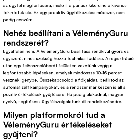
az ügyfél megtartására, mielőtt a panasz kikerülne a kíváncsi
tekintetek elé. Ez egy proaktív ügyfélkezelési módszer, nem
pedig cenzúra.
Nehéz beállítani a VéleményGuru
rendszerét?
Egyáltalán nem. A VéleményGuru beállítása rendkívül gyors és
egyszerű, nincs szükség hozzá technikai tudásra. A regisztráció
után egy felhasználóbarát felületen vezetünk végig a
legfontosabb lépéseken, amelyek mindössze 10-15 percet
vesznek igénybe. Összekapcsolod a fiókjaidat, beállítod az
automatizált kampányokat, és a rendszer már készen is áll a
pozitív értékelések gyűjtésére. Ha pedig elakadnál, magyar
nyelvű, segítőkész ügyfélszolgálatunk áll rendelkezésedre.
Milyen platformokról tud a
VéleményGuru értékeléseket
gyűjteni?