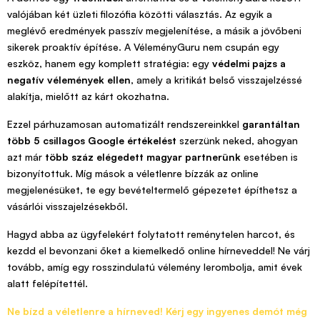
valójában két üzleti filozófia közötti választás. Az egyik a
meglévő eredmények passzív megjelenítése, a másik a jövőbeni
sikerek proaktív építése. A VéleményGuru nem csupán egy
eszköz, hanem egy komplett stratégia: egy
védelmi pajzs a
negatív vélemények ellen
, amely a kritikát belső visszajelzéssé
alakítja, mielőtt az kárt okozhatna.
Ezzel párhuzamosan automatizált rendszereinkkel
garantáltan
több 5 csillagos Google értékelést
szerzünk neked, ahogyan
azt már
több száz elégedett magyar partnerünk
esetében is
bizonyítottuk. Míg mások a véletlenre bízzák az online
megjelenésüket, te egy bevételtermelő gépezetet építhetsz a
vásárlói visszajelzésekből.
Hagyd abba az ügyfelekért folytatott reménytelen harcot, és
kezdd el bevonzani őket a kiemelkedő online hírneveddel! Ne várj
tovább, amíg egy rosszindulatú vélemény lerombolja, amit évek
alatt felépítettél.
Ne bízd a véletlenre a hírneved! Kérj egy ingyenes demót még