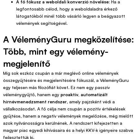
A fő fókusz a weboldali konverzió növelése:
Ha a
legfontosabb célod, hogy a weboldaladra érkező
látogatókból minél több vásárló legyen a beágyazott
vélemények segítségével.
A VéleményGuru megközelítése:
Több, mint egy vélemény-
megjelenítő
Míg sok eszköz csupán a már meglévő online vélemények
összegyűjtésére és megjelenítésére fókuszál, a VéleményGuru
egy teljesen más filozófiát követ. Ez nem egy passzív
véleménygyűjtő, hanem egy
proaktív, automatizált
hírnévmenedzsment rendszer
, amely pajzsként védi a
vállalkozásodat. A fő célja nem csupán a pozitív értékelések
gyűjtése, hanem a negatív vélemények megelőzése, még mielőtt
azok nyilvánosságra kerülnének. A rendszert kifejezetten a
magyar piac egyedi kihívásaira és a helyi KKV-k igényeire szabva
fejlesztettük ki.