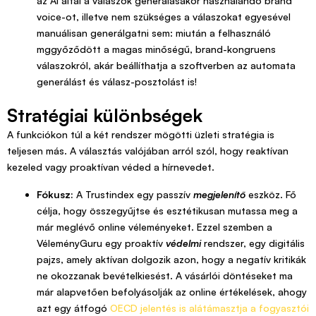
az AI által a válaszok generálásakor használandó brand
voice-ot, illetve nem szükséges a válaszokat egyesével
manuálisan generálgatni sem: miután a felhasználó
mggyőződött a magas minőségű, brand-kongruens
válaszokról, akár beállíthatja a szoftverben az automata
generálást és válasz-posztolást is!
Stratégiai különbségek
A funkciókon túl a két rendszer mögötti üzleti stratégia is
teljesen más. A választás valójában arról szól, hogy reaktívan
kezeled vagy proaktívan véded a hírnevedet.
Fókusz:
A Trustindex egy passzív
megjelenítő
eszköz. Fő
célja, hogy összegyűjtse és esztétikusan mutassa meg a
már meglévő online véleményeket. Ezzel szemben a
VéleményGuru egy proaktív
védelmi
rendszer, egy digitális
pajzs, amely aktívan dolgozik azon, hogy a negatív kritikák
ne okozzanak bevételkiesést. A vásárlói döntéseket ma
már alapvetően befolyásolják az online értékelések, ahogy
azt egy átfogó
OECD jelentés is alátámasztja a fogyasztói