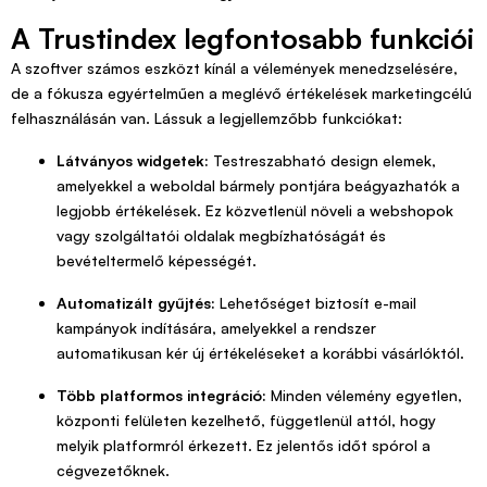
A Trustindex legfontosabb funkciói
A szoftver számos eszközt kínál a vélemények menedzselésére,
de a fókusza egyértelműen a meglévő értékelések marketingcélú
felhasználásán van. Lássuk a legjellemzőbb funkciókat:
Látványos widgetek:
Testreszabható design elemek,
amelyekkel a weboldal bármely pontjára beágyazhatók a
legjobb értékelések. Ez közvetlenül növeli a webshopok
vagy szolgáltatói oldalak megbízhatóságát és
bevételtermelő képességét.
Automatizált gyűjtés:
Lehetőséget biztosít e-mail
kampányok indítására, amelyekkel a rendszer
automatikusan kér új értékeléseket a korábbi vásárlóktól.
Több platformos integráció:
Minden vélemény egyetlen,
központi felületen kezelhető, függetlenül attól, hogy
melyik platformról érkezett. Ez jelentős időt spórol a
cégvezetőknek.