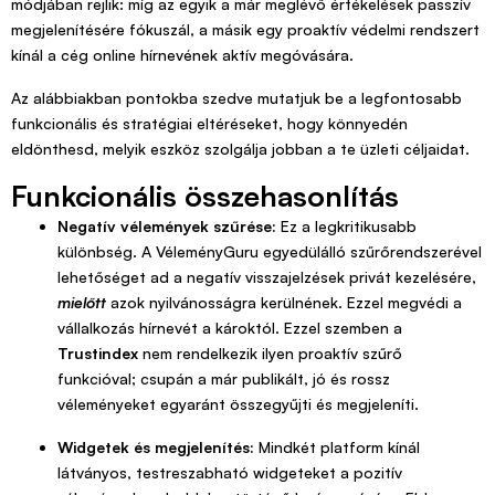
módjában rejlik: míg az egyik a már meglévő értékelések passzív
megjelenítésére fókuszál, a másik egy proaktív védelmi rendszert
kínál a cég online hírnevének aktív megóvására.
Az alábbiakban pontokba szedve mutatjuk be a legfontosabb
funkcionális és stratégiai eltéréseket, hogy könnyedén
eldönthesd, melyik eszköz szolgálja jobban a te üzleti céljaidat.
Funkcionális összehasonlítás
Negatív vélemények szűrése:
Ez a legkritikusabb
különbség. A VéleményGuru egyedülálló szűrőrendszerével
lehetőséget ad a negatív visszajelzések privát kezelésére,
mielőtt
azok nyilvánosságra kerülnének. Ezzel megvédi a
vállalkozás hírnevét a károktól. Ezzel szemben a
Trustindex
nem rendelkezik ilyen proaktív szűrő
funkcióval; csupán a már publikált, jó és rossz
véleményeket egyaránt összegyűjti és megjeleníti.
Widgetek és megjelenítés:
Mindkét platform kínál
látványos, testreszabható widgeteket a pozitív