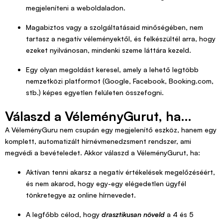
megjeleníteni a weboldaladon.
Magabiztos vagy a szolgáltatásaid minőségében, nem
tartasz a negatív véleményektől, és felkészültél arra, hogy
ezeket nyilvánosan, mindenki szeme láttára kezeld.
Egy olyan megoldást keresel, amely a lehető legtöbb
nemzetközi platformot (Google, Facebook, Booking.com,
stb.) képes egyetlen felületen összefogni.
Válaszd a VéleményGurut, ha…
A VéleményGuru nem csupán egy megjelenítő eszköz, hanem egy
komplett, automatizált hírnévmenedzsment rendszer, ami
megvédi a bevételedet. Akkor válaszd a VéleményGurut, ha:
Aktívan tenni akarsz a negatív értékelések megelőzéséért,
és nem akarod, hogy egy-egy elégedetlen ügyfél
tönkretegye az online hírnevedet.
A legfőbb célod, hogy
drasztikusan növeld
a 4 és 5