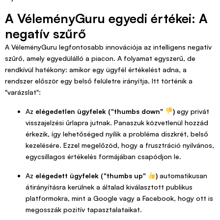
A VéleményGuru egyedi értékei: A
negatív szűrő
A VéleményGuru legfontosabb innovációja az intelligens negatív
szűrő, amely egyedülálló a piacon. A folyamat egyszerű, de
rendkívül hatékony: amikor egy ügyfél értékelést adna, a
rendszer először egy belső felületre irányítja. Itt történik a
"varázslat":
Az
elégedetlen ügyfelek ("thumbs down"
)
egy privát
visszajelzési űrlapra jutnak. Panaszuk közvetlenül hozzád
érkezik, így lehetőséged nyílik a probléma diszkrét, belső
kezelésére. Ezzel megelőzöd, hogy a frusztráció nyilvános,
egycsillagos értékelés formájában csapódjon le.
Az
elégedett ügyfelek ("thumbs up"
)
automatikusan
átirányításra kerülnek a általad kiválasztott publikus
platformokra, mint a Google vagy a Facebook, hogy ott is
megosszák pozitív tapasztalataikat.