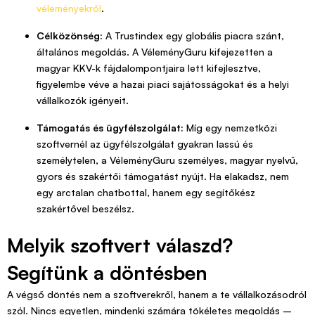
véleményekről
.
Célközönség:
A Trustindex egy globális piacra szánt,
általános megoldás. A VéleményGuru kifejezetten a
magyar KKV-k fájdalompontjaira lett kifejlesztve,
figyelembe véve a hazai piaci sajátosságokat és a helyi
vállalkozók igényeit.
Támogatás és ügyfélszolgálat:
Míg egy nemzetközi
szoftvernél az ügyfélszolgálat gyakran lassú és
személytelen, a VéleményGuru személyes, magyar nyelvű,
gyors és szakértői támogatást nyújt. Ha elakadsz, nem
egy arctalan chatbottal, hanem egy segítőkész
szakértővel beszélsz.
Melyik szoftvert válaszd?
Segítünk a döntésben
A végső döntés nem a szoftverekről, hanem a te vállalkozásodról
szól. Nincs egyetlen, mindenki számára tökéletes megoldás –