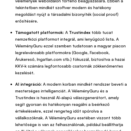
vélemények weboldalon történő beágyazására. Ebben a
tekintetben mindkét szoftver modern és hatékony
megoldást nyújt a társadalmi bizonyíték (social proof)
erősítésére.
Támogatott platformok:
A
Trustindex
több tucat
nemzetközi platformot integrál, ami lenyűgöző lista. A
VéleményGuru ezzel szemben tudatosan a magyar piacon
legrelevánsabb platformokra (Google, Facebook,
Árukereső, Ingatlan.com stb.) fókuszál, biztosítva a hazai
KKV-k számára legfontosabb csatornák zökkenőmentes
kezelését.
AI integráció:
A modern korban mindkét rendszer beveti a
mesterséges intelligenciát. A VéleményGuru és a
Trustindex is használ AI-alapú válaszgenerátort, amely
segít gyorsan és hatékonyan reagálni a beérkező
értékelésekre, ezzel rengeteg időt spórolva a
vállalkozóknak. A VéleményGuru esetében viszont több
lehetősége is van az felhasználónak, például beállíthatja