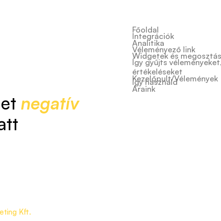
Főoldal
Integrációk
Analitika
Véleményező link
Widgetek és megosztá
Így gyűjts véleményeket
értékeléseket
Kezelőpult/Vélemények
Így használd
Áraink
let
negatív
att
ting Kft.