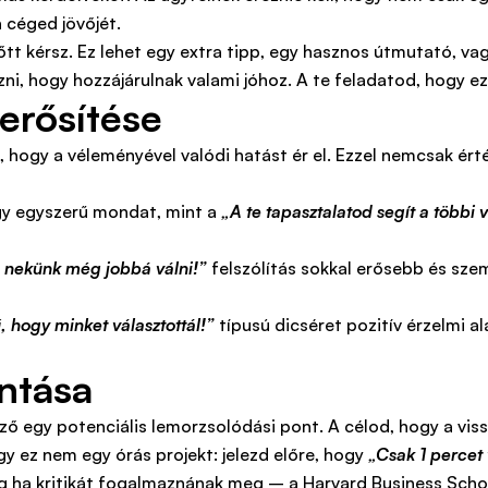
 céged jövőjét.
előtt kérsz. Ez lehet egy extra tipp, egy hasznos útmutató, 
ni, hogy hozzájárulnak valami jóhoz. A te feladatod, hogy ez
 erősítése
ll, hogy a véleményével valódi hatást ér el. Ezzel nemcsak ér
y egyszerű mondat, mint a
„A te tapasztalatod segít a többi
s nekünk még jobbá válni!”
felszólítás sokkal erősebb és szem
 hogy minket választottál!”
típusú dicséret pozitív érzelmi a
ntása
ő egy potenciális lemorzsolódási pont. A célod, hogy a vis
y ez nem egy órás projekt: jelezd előre, hogy
„Csak 1 percet
eg ha kritikát fogalmaznának meg – a Harvard Business Schoo