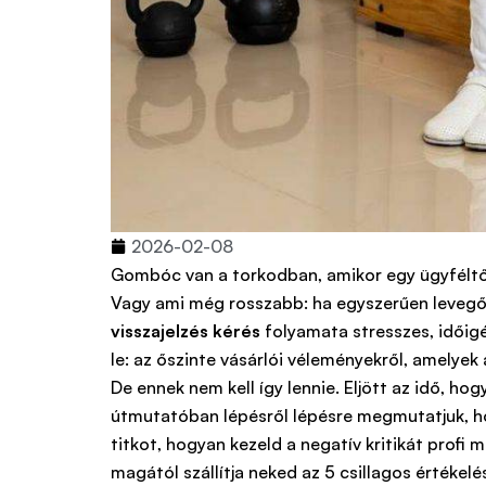
2026-02-08
Gombóc van a torkodban, amikor egy ügyféltől v
Vagy ami még rosszabb: ha egyszerűen levegőne
visszajelzés kérés
folyamata stresszes, időig
le: az őszinte vásárlói véleményekről, amelyek
De ennek nem kell így lennie. Eljött az idő, ho
útmutatóban lépésről lépésre megmutatjuk, h
titkot, hogyan kezeld a negatív kritikát profi 
magától szállítja neked az 5 csillagos értéke