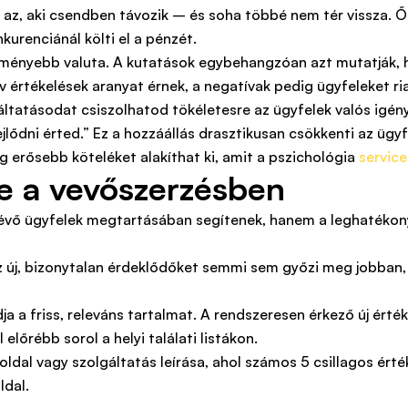
az, aki csendben távozik – és soha többé nem tér vissza. Ő a
kurenciánál költi el a pénzét.
gkeményebb valuta. A kutatások egybehangzóan azt mutatják, 
 értékelések aranyat érnek, a negatívak pedig ügyfeleket ria
tatásodat csiszolhatod tökéletesre az ügyfelek valós igénye
lődni érted.” Ez a hozzáállás drasztikusan csökkenti az ügyfél
g erősebb köteléket alakíthat ki, amit a pszichológia
servic
pe a vevőszerzésben
vő ügyfelek megtartásában segítenek, hanem a leghatékon
 új, bizonytalan érdeklődőket semmi sem győzi meg jobban, m
a a friss, releváns tartalmat. A rendszeresen érkező új érté
előrébb sorol a helyi találati listákon.
ldal vagy szolgáltatás leírása, ahol számos 5 csillagos ért
ldal.