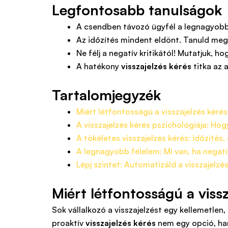
Legfontosabb tanulságok
A csendben távozó ügyfél a legnagyobb 
Az időzítés mindent eldönt. Tanuld meg 
Ne félj a negatív kritikától! Mutatjuk, 
A hatékony
visszajelzés kérés
titka az 
Tartalomjegyzék
Miért létfontosságú a visszajelzés kéré
A visszajelzés kérés pszichológiája: Ho
A tökéletes visszajelzés kérés: időzítés
A legnagyobb félelem: Mi van, ha negatí
Lépj szintet: Automatizáld a visszajelz
Miért létfontosságú a viss
Sok vállalkozó a visszajelzést egy kellemetlen
proaktív
visszajelzés kérés
nem egy opció, ha