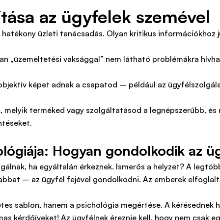
ítása az ügyfelek szemével
 hatékony üzleti tanácsadás. Olyan kritikus információkhoz 
an „üzemeltetési vaksággal” nem látható problémákra hívhatj
objektív képet adnak a csapatod – például az ügyfélszolgála
, melyik terméked vagy szolgáltatásod a legnépszerűbb, és 
ntéseket.
hológiája: Hogyan gondolkodik az ü
gálnak, ha egyáltalán érkeznek. Ismerős a helyzet? A legtöbb
tosabbat – az ügyfél fejével gondolkodni. Az emberek elfoglal
etes sablon, hanem a psichológia megértése. A kérésednek h
almas kérdőíveket! Az ügyfélnek éreznie kell, hogy nem csak 