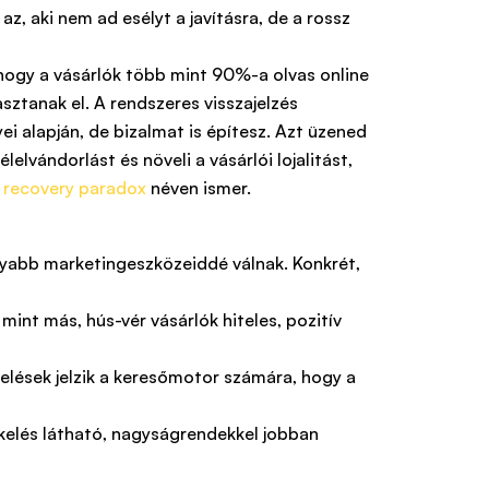
z, aki nem ad esélyt a javításra, de a rossz
hogy a vásárlók több mint 90%-a olvas online
sztanak el. A rendszeres visszajelzés
i alapján, de bizalmat is építesz. Azt üzened
elvándorlást és növeli a vásárlói lojalitást,
e recovery paradox
néven ismer.
yabb marketingeszközeiddé válnak. Konkrét,
int más, hús-vér vásárlók hiteles, pozitív
kelések jelzik a keresőmotor számára, hogy a
ékelés látható, nagyságrendekkel jobban