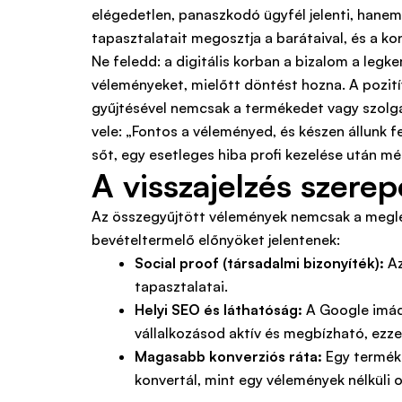
elégedetlen, panaszkodó ügyfél jelenti, hanem 
tapasztalatait megosztja a barátaival, és a kon
Ne feledd: a digitális korban a bizalom a le
véleményeket, mielőtt döntést hozna. A pozitív
gyűjtésével nemcsak a termékedet vagy szolgál
vele: „Fontos a véleményed, és készen állunk fej
sőt, egy esetleges hiba profi kezelése után mé
A visszajelzés szere
Az összegyűjtött vélemények nemcsak a meglé
bevételtermelő előnyöket jelentenek:
Social proof (társadalmi bizonyíték):
Az
tapasztalatai.
Helyi SEO és láthatóság:
A Google imádj
vállalkozásod aktív és megbízható, ezzel 
Magasabb konverziós ráta:
Egy terméko
konvertál, mint egy vélemények nélküli o