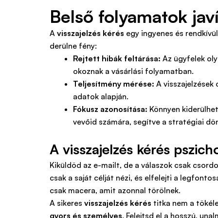
Belső folyamatok jav
A
visszajelzés kérés
egy ingyenes és rendkívül
derülne fény:
Rejtett hibák feltárása:
Az ügyfelek oly
okoznak a vásárlási folyamatban.
Teljesítmény mérése:
A visszajelzések 
adatok alapján.
Fókusz azonosítása:
Könnyen kiderülhet
vevőid számára, segítve a stratégiai dö
A visszajelzés kérés pszic
Kiküldöd az e-mailt, de a válaszok csak csordo
csak a saját célját nézi, és elfelejti a legfon
csak macera, amit azonnal törölnek.
A sikeres
visszajelzés kérés
titka nem a tökél
gyors és személyes
. Felejtsd el a hosszú, un