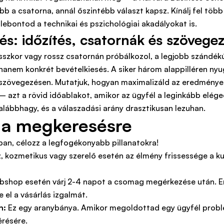
bb a csatorna, annál őszintébb választ kapsz. Kínálj fel több
ebontod a technikai és pszichológiai akadályokat is.
rés: időzítés, csatornák és szövege
szkor vagy rossz csatornán próbálkozol, a legjobb szándé
hanem konkrét bevételkiesés. A siker három alappilléren nyug
szövegezésen. Mutatjuk, hogyan maximalizáld az eredménye
– azt a rövid időablakot, amikor az ügyfél a leginkább elég
 alábbhagy, és a válaszadási arány drasztikusan lezuhan.
 a megkeresésre
ban, célozz a legfogékonyabb pillanatokra!
 kozmetikus vagy szerelő esetén az élmény frissessége a kul
bshop esetén várj 2-4 napot a csomag megérkezése után. Enn
e el a vásárlás izgalmát.
n:
Ez egy aranybánya. Amikor megoldottad egy ügyfél problém
érésére.