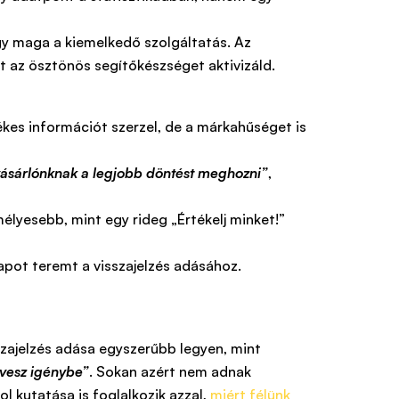
vagy maga a kiemelkedő szolgáltatás. Az
t az ösztönös segítőkészséget aktivizáld.
tékes információt szerzel, de a márkahűséget is
 vásárlónknak a legjobb döntést meghozni”
,
élyesebb, mint egy rideg „Értékelj minket!”
lapot teremt a visszajelzés adásához.
szajelzés adása egyszerűbb legyen, mint
 vesz igénybe”
. Sokan azért nem adnak
l kutatása is foglalkozik azzal,
miért félünk