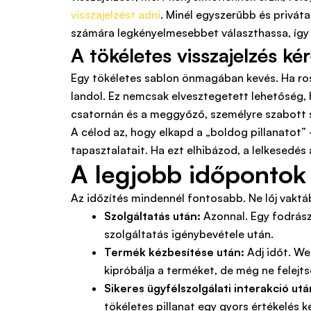
visszajelzést adni
. Minél egyszerűbb és priváta
számára legkényelmesebbet választhassa, így l
A tökéletes visszajelzés ké
Egy tökéletes sablon önmagában kevés. Ha ros
landol. Ez nemcsak elvesztegetett lehetőség, 
csatornán és a meggyőző, személyre szabott 
A célod az, hogy elkapd a „boldog pillanatot” 
tapasztalatait. Ha ezt elhibázod, a lelkesedés
A legjobb időpontok
Az időzítés mindennél fontosabb. Ne lőj vaktá
Szolgáltatás után:
Azonnal. Egy fodrász,
szolgáltatás igénybevétele után.
Termék kézbesítése után:
Adj időt. We
kipróbálja a terméket, de még ne felejts
Sikeres ügyfélszolgálati interakció utá
tökéletes pillanat egy gyors értékelés k