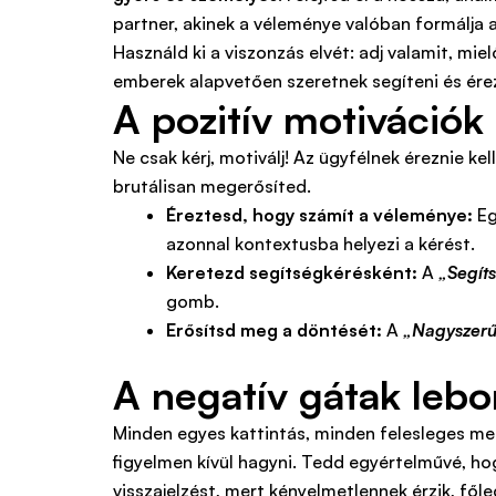
partner, akinek a véleménye valóban formálja a
Használd ki a viszonzás elvét: adj valamit, mi
emberek alapvetően szeretnek segíteni és érez
A pozitív motivációk
Ne csak kérj, motiválj! Az ügyfélnek éreznie ke
brutálisan megerősíted.
Éreztesd, hogy számít a véleménye:
Eg
azonnal kontextusba helyezi a kérést.
Keretezd segítségkérésként:
A
„Segít
gomb.
Erősítsd meg a döntését:
A
„Nagyszerű,
A negatív gátak lebo
Minden egyes kattintás, minden felesleges mez
figyelmen kívül hagyni. Tedd egyértelművé, hog
visszajelzést, mert kényelmetlennek érzik, fől