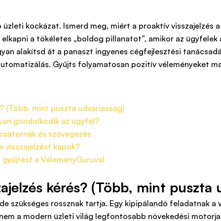
üzleti kockázat. Ismerd meg, miért a proaktív visszajelzés 
elkapni a tökéletes „boldog pillanatot”, amikor az ügyfelek a
hogyan alakítsd át a panaszt ingyenes cégfejlesztési tanácsadá
automatizálás. Gyűjts folyamatosan pozitív véleményeket man
s? (Több, mint puszta udvariasság)
gyan gondolkodik az ügyfél?
, csatornák és szövegezés
v visszajelzést kapok?
és gyűjtést a VéleményGuruval
zajelzés kérés? (Több, mint puszta 
, de szükséges rossznak tartja. Egy kipipálandó feladatnak a 
nem a modern üzleti világ legfontosabb növekedési motorja