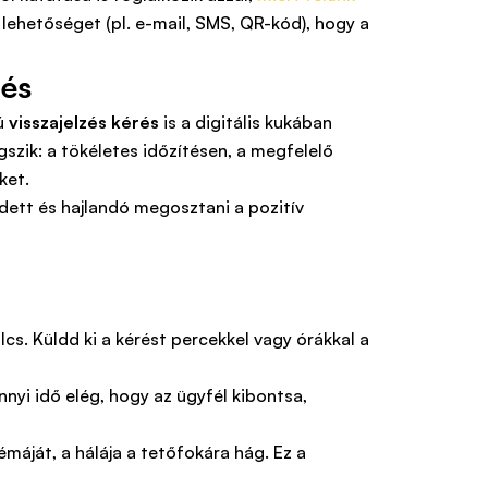
 lehetőséget (pl. e-mail, SMS, QR-kód), hogy a
zés
kú
visszajelzés kérés
is a digitális kukában
szik: a tökéletes időzítésen, a megfelelő
ket.
edett és hajlandó megosztani a pozitív
cs. Küldd ki a kérést percekkel vagy órákkal a
yi idő elég, hogy az ügyfél kibontsa,
áját, a hálája a tetőfokára hág. Ez a