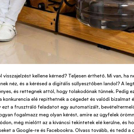
isszajelzést kellene kérned? Teljesen érthető. Mi van, ha ne
k néz, és a kérésed a digitális süllyesztőben landol? A le
ényes, és rettegnek attól, hogy tolakodónak tűnnek. Pedig 
 a konkurencia elé repíthetnék a cégedet és valódi bizalmat 
gy ezt a frusztráló feladatot egy automatizált, bevételtermel
ogyan fogalmazz meg olyan kérést, amire az ügyfelek örömm
módon, még mielőtt az a kíváncsi tekintetek elé kerülne, és h
léseket a Google-re és Facebookra. Olvass tovább, és tedd a