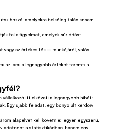
jutsz hozzá, amelyekre belsőleg talán sosem
ák fel a figyelmet, amelyek súrlódást
t vagy az értékesítők – munkájáról, valós
mi az, ami a legnagyobb értéket teremti a
gyfél?
 vállalkozó itt elköveti a legnagyobb hibát:
tak. Egy újabb feladat, egy bonyolult kérdőív
árom alapelvet kell követnie: legyen
egyszerű,
egy adatpont a statisztikádban, hanem egy