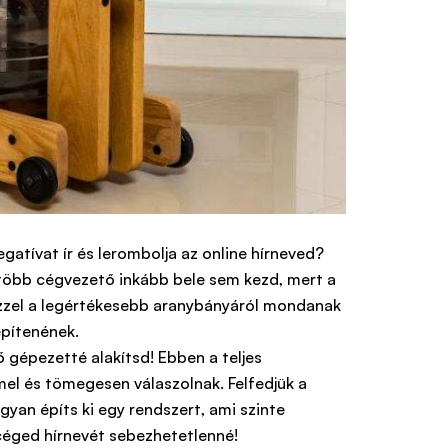
gatívat ír és lerombolja az online hírneved?
gtöbb cégvezető inkább bele sem kezd, mert a
ezzel a legértékesebb aranybányáról mondanak
építenének.
ő gépezetté alakítsd! Ebben a teljes
el és tömegesen válaszolnak. Felfedjük a
ogyan építs ki egy rendszert, ami szinte
 céged hírnevét sebezhetetlenné!