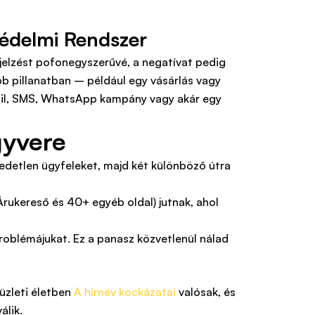
édelmi Rendszer
ajelzést pofonegyszerűvé, a negatívat pedig
bb pillanatban – például egy vásárlás vagy
mail, SMS, WhatsApp kampány vagy akár egy
gyvere
gedetlen ügyfeleket, majd két különböző útra
rukereső és 40+ egyéb oldal) jutnak, ahol
 problémájukat. Ez a panasz közvetlenül nálad
üzleti életben
A hírnév kockázatai
valósak, és
álik.