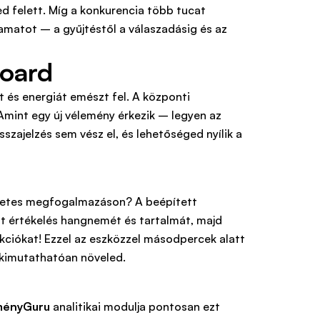
ed felett. Míg a konkurencia több tucat
yamatot – a gyűjtéstől a válaszadásig és az
board
t és energiát emészt fel. A központi
Amint egy új vélemény érkezik – legyen az
isszajelzés sem vész el, és lehetőséged nyílik a
kéletes megfogalmazáson? A beépített
tt értékelés hangnemét és tartalmát, majd
eakciókat! Ezzel az eszközzel másodpercek alatt
s kimutathatóan növeled.
ményGuru
analitikai modulja pontosan ezt