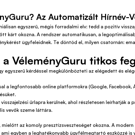
yGuru? Az Automatizált Hírnév-V
álisan egyszerű, mégis forradalmi elv: tedd a pozitív vissz
előtt kárt okozna. A rendszer automatikusan, a legoptimálisa
énykérést ügyfeleidnek. Te döntöd el, milyen csatornán: e
s: a VéleményGuru titkos fe
 egy egyszerű kérdéssel megkülönbözteti az elégedett és elé
sal a legfontosabb online platformokra (Google, Facebook, Á
lésüket.
 visszajelzési űrlapra kerülnek, ahol részletesen leírhatják a
lis vevők szeme láttára.
, mielőtt az komoly presztízsveszteséget okozna. A modern 
, ami egyben a leghatékonyabb ügyfélmegtartó eszközzé is v