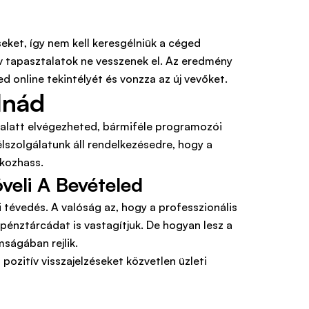
eket, így nem kell keresgélniük a céged
ív tapasztalatok ne vesszenek el. Az eredmény
d online tekintélyét és vonzza az új vevőket.
lnád
k alatt elvégezheted, bármiféle programozói
élszolgálatunk áll rendelkezésedre, hogy a
lkozhass.
eli A Bevételed
i tévedés. A valóság az, hogy a professzionális
énztárcádat is vastagítjuk. De hogyan lesz a
ságában rejlik.
ozitív visszajelzéseket közvetlen üzleti