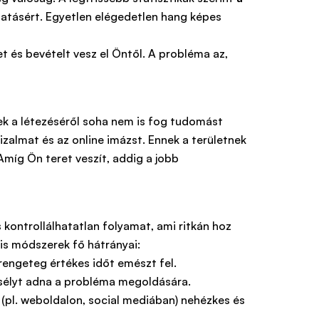
ltatásért. Egyetlen elégedetlen hang képes
t és bevételt vesz el Öntől. A probléma az,
knek a létezéséről soha nem is fog tudomást
izalmat és az online imázst. Ennek a területnek
Amíg Ön teret veszít, addig a jobb
kontrollálhatatlan folyamat, ami ritkán hoz
is módszerek fő hátrányai:
engeteg értékes időt emészt fel.
 esélyt adna a probléma megoldására.
 (pl. weboldalon, social mediában) nehézkes és