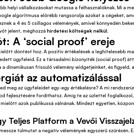
b helyi vállalkozásokat mutassa a felhasználóknak. Mi a megb
ogle algoritmusa előrébb rangsorolja azokat a cégeket, amel
znek a 4 és 5 csillagos vélemények, amivel könnyedén beke
evőt jelent, méghozzá
hirdetési költségek nélkül
.
t: A ‘social proof’ ereje
ielőtt döntést hoz. A pozitív értékelések a leghitelesebb
dett ügyfeleid. Ez a társadalmi bizonyíték (social proof) át
 a dinamikusan frissülő vélemény widgetjeinket, és figyeld,
ergiát az automatizálással
red meg az ügyfeleidet egy-egy értékelésre? A mi rendszerün
 fejlesztésére fordíthatsz. Amíg te az üzlettel foglalkozol, 
 mielőtt azok publikussá válnának. Mindezt egyetlen, központi
y Teljes Platform a Vevői Visszaje
messze túlmutat a negatív vélemények egyszerű szűrésén. Ez