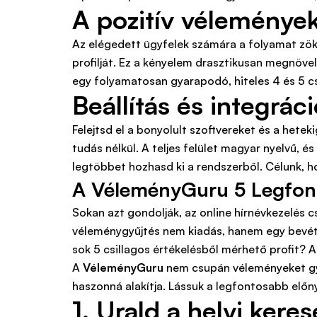
A pozitív vélemények 
Az elégedett ügyfelek számára a folyamat zökk
profilját. Ez a kényelem drasztikusan megnövel
egy folyamatosan gyarapodó, hiteles 4 és 5 csi
Beállítás és integrá
Felejtsd el a bonyolult szoftvereket és a het
tudás nélkül. A teljes felület magyar nyelvű, 
legtöbbet hozhasd ki a rendszerből. Célunk, h
A VéleményGuru 5 Legfont
Sokan azt gondolják, az online hírnévkezelés c
véleménygyűjtés nem kiadás, hanem egy bevéte
sok 5 csillagos értékelésből mérhető profit? 
A
VéleményGuru
nem csupán véleményeket gyűj
haszonná alakítja. Lássuk a legfontosabb elő
1. Urald a helyi ker