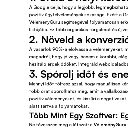
A Google célja, hogy a legjobb, legmegbízhatób
pozitív ügyfélvélemények sokasága. Ezért a Go
VéleményGuru segítségével folyamatosan érke
listájába. Ez több organikus forgalmat és új v
2. Növeld a konverzió
A vásárlók 90%-a elolvassa a véleményeket, m
magadról, hogy jó vagy, hanem a korábbi, elége
hezitáló érdeklődőket. Integráld weboldaladba
3. Spórolj időt és en
Mennyi időt töltesz azzal, hogy manuálisan ké
több órát spórolhatsz meg, amit a vállalkozásod
pozitív véleményeket, és kiszűri a negatívakat,
alatt tartva a folyamatokat.
Több Mint Egy Szoftver: Eg
Ne tévesszen meg a látszat: a
VéleményGuru