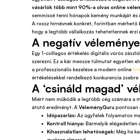
vásárlók több mint 90%-a olvas online vél
semmissé tenni hónapok kemény munkáját és m
A rossz hírnévnek konkrét, forintban mérhető 
hogy a legtöbb vállalkozás tehetetlennek érzi
A negatív vélemények
Egy 1-csillagos értékelés digitális vörös zász
szerezni. Ez a kár messze túlmutat egyetlen el
a professzionális kezelése a modern online
hí
értékelésekkel rendelkező konkurencia zsebre 
A ‘csináld magad’ v
Miért nem működik a legtöbb cég számára a man
átütő eredményt. A
VéleményGuru
pontosan e
Időpazarlás:
Az ügyfelek folyamatos meg
Kontroll hiánya:
Bármelyik elégedetlen ü
Kihasználatlan lehetőségek:
Még ha kap
gyakran elmarad.