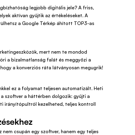
ízhatóság legjobb digitális jele? A friss,
yek aktívan gyűjtik az értékeléseket. A
rülhetsz a Google Térkép áhított TOP3-as
 marketingeszközök, mert nem te mondod
töri a bizalmatlanság falát és meggyőzi a
 ahogy a konverziós ráta látványosan megugrik!
kkel ez a folyamat teljesen automatizált. Heti
a szoftver a háttérben dolgozik: gyűjti a
 irányítópultról kezelheted, teljes kontroll
lzésekhez
 nem csupán egy szoftver, hanem egy teljes