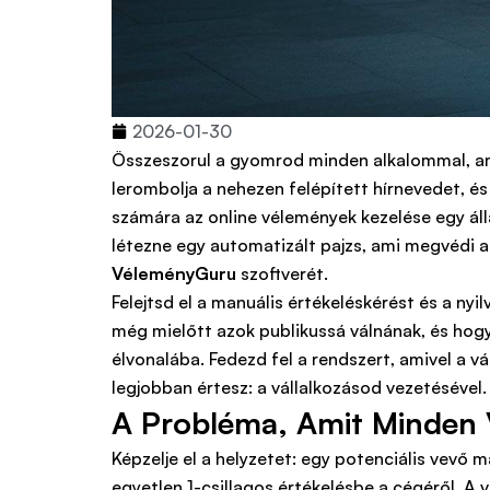
2026-01-30
Összeszorul a gyomrod minden alkalommal, ami
lerombolja a nehezen felépített hírnevedet, 
számára az online vélemények kezelése egy áll
létezne egy automatizált pajzs, ami megvédi a
VéleményGuru
szoftverét.
Felejtsd el a manuális értékeléskérést és a ny
még mielőtt azok publikussá válnának, és hog
élvonalába. Fedezd fel a rendszert, amivel a v
legjobban értesz: a vállalkozásod vezetésével.
A Probléma, Amit Minden 
Képzelje el a helyzetet: egy potenciális vevő 
egyetlen 1-csillagos értékelésbe a cégéről. A 