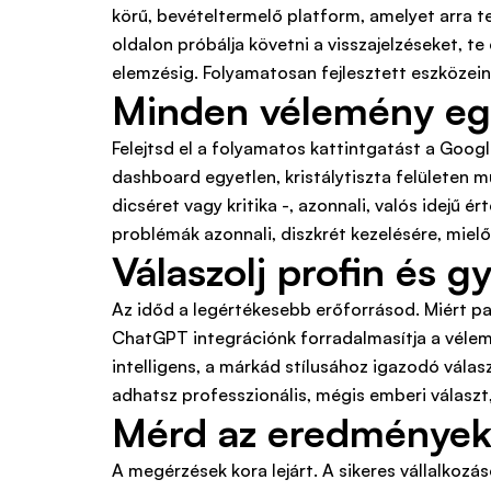
körű, bevételtermelő platform, amelyet arra te
oldalon próbálja követni a visszajelzéseket, t
elemzésig. Folyamatosan fejlesztett eszközeinkk
Minden vélemény egy
Felejtsd el a folyamatos kattintgatást a Googl
dashboard egyetlen, kristálytiszta felületen 
dicséret vagy kritika -, azonnali, valós idejű é
problémák azonnali, diszkrét kezelésére, mielő
Válaszolj profin és 
Az időd a legértékesebb erőforrásod. Miért p
ChatGPT integrációnk forradalmasítja a vélem
intelligens, a márkád stílusához igazodó válas
adhatsz professzionális, mégis emberi választ
Mérd az eredményeket
A megérzések kora lejárt. A sikeres vállalkoz