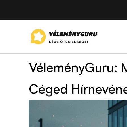
VéleményGuru: M
Céged Hírnevén