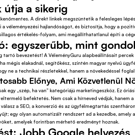
útja a sikerig
enőmentes. A direkt linkek megszüntetik a felesleges lépés
i a véleményezési hajlandóságot, és biztosítja, hogy a pozit
llagos értékelés-folyam, ami megállíthatatlanul építi a cége
ció: egyszerűbb, mint gondo
ekig tartó bevezetést! A VéleményGuru alapbeállításait perce
és ha mégis elakadnál, segítőkész, szintén magyar nyelvű ügyf
ogy ne a technikai részletekkel, hanem a növekedéssel fogla
osabb Előnye, Ami Közvetlenül Növ
sak egy „szép, ha van” kategóriájú marketingeszköz. Ez óriás
ltermelő befektetés. Nem csak a hírneved védjük, hanem a p
A válasz a SEO, a konverzió és az ügyfélmegtartás szenthárom
t; egy olyan automatizált rendszert ad a kezedbe, amely a p
nyöket, amelyek forintban mérhető eredményt hoznak.
esést: Jobb Google helyezés