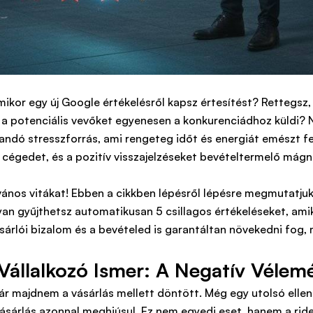
kor egy új Google értékelésről kapsz értesítést? Rettegsz,
és a potenciális vevőket egyenesen a konkurenciádhoz küldi
andó stresszforrás, ami rengeteg időt és energiát emészt f
 cégedet, és a pozitív visszajelzéseket bevételtermelő mágne
ilvános vitákat! Ebben a cikkben lépésről lépésre megmutatju
yan gyűjthetsz automatikusan 5 csillagos értékeléseket, am
ásárlói bizalom és a bevételed is garantáltan növekedni fog,
Vállalkozó Ismer: A Negatív Vélem
már majdnem a vásárlás mellett döntött. Még egy utolsó ellen
vásárlás azonnal meghiúsul. Ez nem egyedi eset, hanem a ride