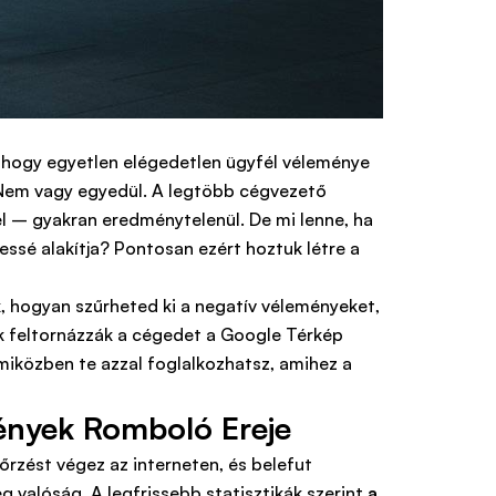
 hogy egyetlen elégedetlen ügyfél véleménye
? Nem vagy egyedül. A legtöbb cégvezető
el – gyakran eredménytelenül. De mi lenne, ha
ssé alakítja? Pontosan ezért hoztuk létre a
k, hogyan szűrheted ki a negatív véleményeket,
ik feltornázzák a cégedet a Google Térkép
 miközben te azzal foglalkozhatsz, amihez a
ények Romboló Ereje
őrzést végez az interneten, és belefut
g valóság. A legfrissebb statisztikák szerint
a