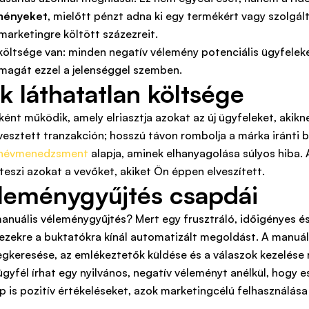
eményeket
, mielőtt pénzt adna ki egy termékért vagy szolgá
arketingre költött százezreit.
költsége van: minden negatív vélemény potenciális ügyfeleke
 magát ezzel a jelenséggel szemben.
 láthatatlan költsége
lóként működik, amely elriasztja azokat az új ügyfeleket, aki
vesztett tranzakción; hosszú távon rombolja a márka iránti b
rnévmenedzsment
alapja, aminek elhanyagolása súlyos hiba. 
teszi azokat a vevőket, akiket Ön éppen elveszített.
éleménygyűjtés csapdái
uális véleménygyűjtés? Mert egy frusztráló, időigényes és 
zekre a buktatókra kínál automatizált megoldást. A manuál
keresése, az emlékeztetők küldése és a válaszok kezelése r
gyfél írhat egy nyilvános, negatív véleményt anélkül, hogy
 is pozitív értékeléseket, azok marketingcélú felhasználása