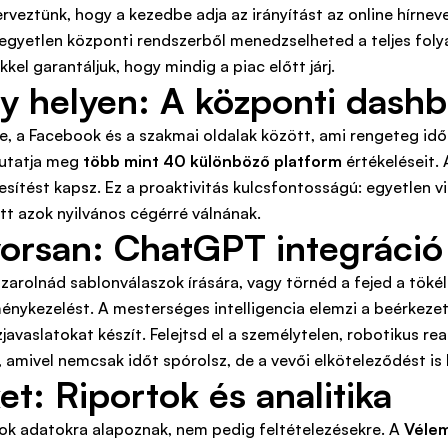
rveztünk, hogy a kezedbe adja az irányítást az online hírnev
e egyetlen központi rendszerből menedzselheted a teljes fol
el garantáljuk, hogy mindig a piac előtt járj.
 helyen: A központi dash
e, a Facebook és a szakmai oldalak között, ami rengeteg idő
mutatja meg
több mint 40 különböző platform
értékeléseit. 
rtesítést kapsz. Ez a proaktivitás kulcsfontosságú: egyetlen v
tt azok nyilvános cégérré válnának.
gyorsan: ChatGPT integráció
azarolnád sablonválaszok írására, vagy törnéd a fejed a tö
énykezelést. A mesterséges intelligencia elemzi a beérkeze
zjavaslatokat készít. Felejtsd el a személytelen, robotikus r
, amivel nemcsak időt spórolsz, de a vevői elköteleződést i
: Riportok és analitika
ások adatokra alapoznak, nem pedig feltételezésekre. A
Véle