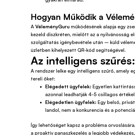
Hogyan Működik a Vélemén
A
VéleményGuru
működésének alapja egy zseni
kezeld diszkréten, mielőtt az a nyilvánosság 
szolgáltatás igénybevétele után – küld vélem
üzletben kihelyezett QR-kód segítségével.
Az intelligens szűré
A rendszer lelke egy intelligens szűrő, amely
tereli őket:
Elégedett ügyfelek:
Egyetlen kattintás
azonnal leadhatják 4-5 csillagos értéke
Elégedetlen ügyfelek:
Egy belső, privát
landol, nem a konkurencia és a potenciá
Így lehetőséget kapsz a probléma orvoslására
a proaktív panaszkezelés a legjobb védekezés