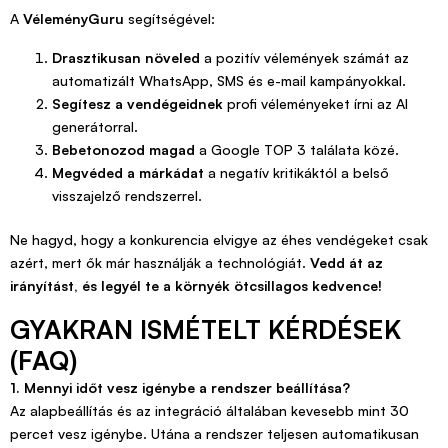
A
VéleményGuru
segítségével:
Drasztikusan növeled
a pozitív vélemények számát az
automatizált WhatsApp, SMS és e-mail kampányokkal.
Segítesz a vendégeidnek
profi véleményeket írni az AI
generátorral.
Bebetonozod magad
a Google TOP 3 találata közé.
Megvéded a márkádat
a negatív kritikáktól a belső
visszajelző rendszerrel.
Ne hagyd, hogy a konkurencia elvigye az éhes vendégeket csak
azért, mert ők már használják a technológiát.
Vedd át az
irányítást, és legyél te a környék ötcsillagos kedvence!
GYAKRAN ISMÉTELT KÉRDÉSEK
(FAQ)
1. Mennyi időt vesz igénybe a rendszer beállítása?
Az alapbeállítás és az integráció általában kevesebb mint 30
percet vesz igénybe. Utána a rendszer teljesen automatikusan