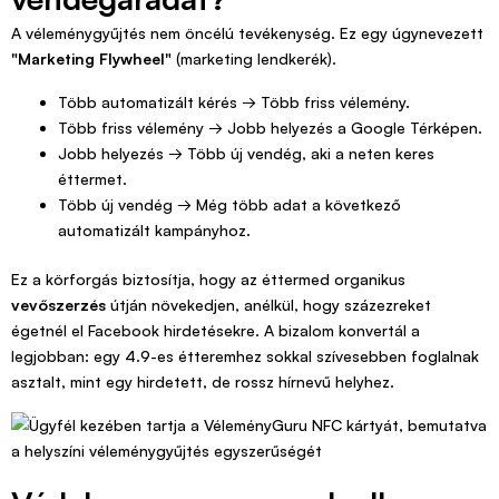
A véleménygyűjtés nem öncélú tevékenység. Ez egy úgynevezett
"Marketing Flywheel"
(marketing lendkerék).
Több automatizált kérés → Több friss vélemény.
Több friss vélemény → Jobb helyezés a Google Térképen.
Jobb helyezés → Több új vendég, aki a neten keres
éttermet.
Több új vendég → Még több adat a következő
automatizált kampányhoz.
Ez a körforgás biztosítja, hogy az éttermed organikus
vevőszerzés
útján növekedjen, anélkül, hogy százezreket
égetnél el Facebook hirdetésekre. A bizalom konvertál a
legjobban: egy 4.9-es étteremhez sokkal szívesebben foglalnak
asztalt, mint egy hirdetett, de rossz hírnevű helyhez.