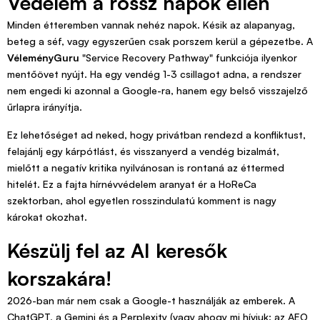
Védelem a rossz napok ellen
Minden étteremben vannak nehéz napok. Késik az alapanyag,
beteg a séf, vagy egyszerűen csak porszem kerül a gépezetbe. A
VéleményGuru
"Service Recovery Pathway" funkciója ilyenkor
mentőövet nyújt. Ha egy vendég 1-3 csillagot adna, a rendszer
nem engedi ki azonnal a Google-ra, hanem egy belső visszajelző
űrlapra irányítja.
Ez lehetőséget ad neked, hogy privátban rendezd a konfliktust,
felajánlj egy kárpótlást, és visszanyerd a vendég bizalmát,
mielőtt a negatív kritika nyilvánosan is rontaná az éttermed
hitelét. Ez a fajta hírnévvédelem aranyat ér a HoReCa
szektorban, ahol egyetlen rosszindulatú komment is nagy
károkat okozhat.
Készülj fel az AI keresők
korszakára!
2026-ban már nem csak a Google-t használják az emberek. A
ChatGPT, a Gemini és a Perplexity (vagy ahogy mi hívjuk: az AEO