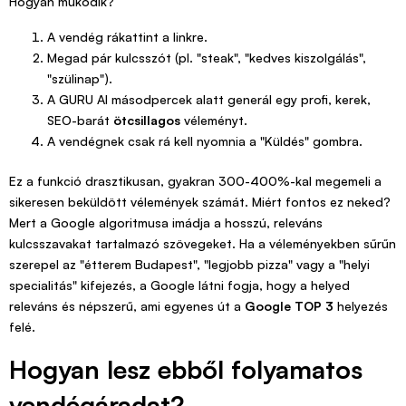
Hogyan működik?
A vendég rákattint a linkre.
Megad pár kulcsszót (pl. "steak", "kedves kiszolgálás",
"szülinap").
A GURU AI másodpercek alatt generál egy profi, kerek,
SEO-barát
ötcsillagos
véleményt.
A vendégnek csak rá kell nyomnia a "Küldés" gombra.
Ez a funkció drasztikusan, gyakran 300-400%-kal megemeli a
sikeresen beküldött vélemények számát. Miért fontos ez neked?
Mert a Google algoritmusa imádja a hosszú, releváns
kulcsszavakat tartalmazó szövegeket. Ha a véleményekben sűrűn
szerepel az "étterem Budapest", "legjobb pizza" vagy a "helyi
specialitás" kifejezés, a Google látni fogja, hogy a helyed
releváns és népszerű, ami egyenes út a
Google TOP 3
helyezés
felé.
Hogyan lesz ebből folyamatos
vendégáradat?