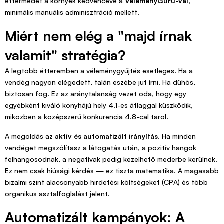
éttermedet a környék kedvencévé a
VéleményGuru-val
,
minimális manuális adminisztráció mellett.
Miért nem elég a "majd írnak
valamit" stratégia?
A legtöbb étteremben a véleménygyűjtés esetleges. Ha a
vendég nagyon elégedett, talán eszébe jut írni. Ha dühös,
biztosan fog. Ez az aránytalanság vezet oda, hogy egy
egyébként kiváló konyhájú hely 4.1-es átlaggal küszködik,
miközben a középszerű konkurencia 4.8-cal tarol.
A megoldás az
aktív és automatizált irányítás
. Ha minden
vendéget megszólítasz a látogatás után, a pozitív hangok
felhangosodnak, a negatívak pedig kezelhető mederbe kerülnek.
Ez nem csak hiúsági kérdés — ez tiszta matematika. A magasabb
bizalmi szint alacsonyabb hirdetési költségeket (CPA) és több
organikus asztalfoglalást jelent.
Automatizált kampányok: A