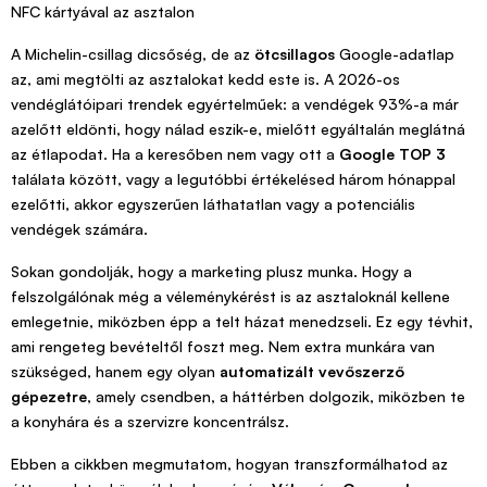
A Michelin-csillag dicsőség, de az
ötcsillagos
Google-adatlap
az, ami megtölti az asztalokat kedd este is. A 2026-os
vendéglátóipari trendek egyértelműek: a vendégek 93%-a már
azelőtt eldönti, hogy nálad eszik-e, mielőtt egyáltalán meglátná
az étlapodat. Ha a keresőben nem vagy ott a
Google TOP 3
találata között, vagy a legutóbbi értékelésed három hónappal
ezelőtti, akkor egyszerűen láthatatlan vagy a potenciális
vendégek számára.
Sokan gondolják, hogy a marketing plusz munka. Hogy a
felszolgálónak még a véleménykérést is az asztaloknál kellene
emlegetnie, miközben épp a telt házat menedzseli. Ez egy tévhit,
ami rengeteg bevételtől foszt meg. Nem extra munkára van
szükséged, hanem egy olyan
automatizált vevőszerző
gépezetre
, amely csendben, a háttérben dolgozik, miközben te
a konyhára és a szervizre koncentrálsz.
Ebben a cikkben megmutatom, hogyan transzformálhatod az