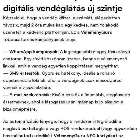
digitális vendéglátás új szintje
Képzeld el, hogy a vendég kifizeti a számlát, elégedetten
távozik, majd 2 óra múlva kap egy kedves, nem tolakodó
üzenetet a kedvenc platformján. Ez a
VéleményGuru
többcsatornás kampányainak ereje.
—
WhatsApp kampányok:
A legmagasabb megnyitási arányú
csatorna. Egy rövid köszönöm üzenet, benne a véleményező
linkkel, amit a vendég egyetlen koppintással megnyithat.
—
SMS értesítők:
Gyors és hatékony. Ideális a rohanó
ebédmenüztetőknek, ahol a vendégnek csak másodpercei
vannak a visszajelzésre.
—
E-mail szekvenciák:
Kiváló eszköz a finomabb, elegánsabb
éttermeknek, ahol a látogatás utáni másnap is jó alkalom a
bizalomépítésre.
Az automatizáció lényege, hogy a rendszer integrálódik a
meglévő asztalfoglaló vagy POS rendszereddel (vagy egyszerűen
használhatod a dedikált
VéleményGuru NFC kártyákat
az