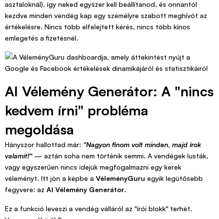
asztaloknál), így neked egyszer kell beállítanod, és onnantól
kezdve minden vendég kap egy személyre szabott meghívót az
értékelésre. Nincs több elfelejtett kérés, nincs több kínos
emlegetés a fizetésnél.
AI Vélemény Generátor: A "nincs
kedvem írni" probléma
megoldása
Hányszor hallottad már:
"Nagyon finom volt minden, majd írok
valamit!"
— aztán soha nem történik semmi. A vendégek lusták,
vagy egyszerűen nincs idejük megfogalmazni egy kerek
véleményt. Itt jön a képbe a
VéleményGuru
egyik legütősebb
fegyvere: az
AI Vélemény Generátor
.
Ez a funkció leveszi a vendég válláról az "írói blokk" terhét.