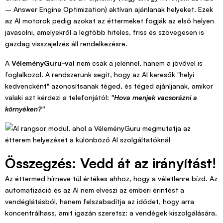
– Answer Engine Optimization) aktívan ajánlanak helyeket. Ezek
az AI motorok pedig azokat az éttermeket fogják az első helyen
javasolni, amelyekről a legtöbb hiteles, friss és szövegesen is
gazdag visszajelzés áll rendelkezésre.
A
VéleményGuru-val
nem csak a jelennel, hanem a jövővel is
foglalkozol. A rendszerünk segít, hogy az AI keresők "helyi
kedvencként" azonosítsanak téged, és téged ajánljanak, amikor
valaki azt kérdezi a telefonjától:
"Hova menjek vacsorázni a
környéken?"
Összegzés: Vedd át az irányítást!
Az éttermed hírneve túl értékes ahhoz, hogy a véletlenre bízd. Az
automatizáció és az AI nem elveszi az emberi érintést a
vendéglátásból, hanem felszabadítja az idődet, hogy arra
koncentrálhass, amit igazán szeretsz: a vendégek kiszolgálására.