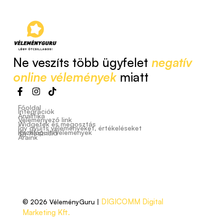
Ne veszíts több ügyfelet
negatív
online vélemények
miatt
Főoldal
Integrációk
Analitika
Véleményező link
Widgetek és megosztás
Így gyűjts véleményeket, értékeléseket
Kezelőpult/Vélemények
Így használd
Áraink
DIGICOMM Digital
© 2026 VéleményGuru |
Marketing Kft.