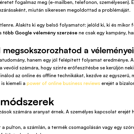
éretet fogalmaz meg (e-mailben, telefonon, személyesen). Ez
 lezárásaként, miután sikeresen megoldottad a problémáját.
enre. Alakíts ki egy belső folyamatot: jelöld ki, ki és mikor 
 a
több Google vélemény szerzése
ne csak egy kampány, ha
el megsokszorozhatod a véleménye
tudomány, hanem egy jól felépített folyamat eredménye. A si
 vevőid számára, hogy szinte erőfeszítésbe se kerüljön nek
binálod az online és offline technikákat, kezdve az egyszerű
is kiemeli a
power of online business reviews
erejét a bizal
s módszerek
lkozások számára aranyat érnek. A személyes kapcsolat erejét 
 a pulton, a számlán, a termék csomagolásán vagy egy szóró