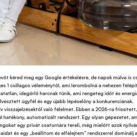
vevőt kéred meg egy Google értékelésre, de napok múlva is 
ges 1 csillagos véleménytől, ami lerombolná a nehezen felépí
atatlan, idegőrlő harcnak tűnik, ami rengeteg időt és energ
lvesztett ügyfél és egy újabb lépéselőny a konkurenciának.
tív visszajelzésektől való félelmet. Ebben a 2026-ra frissíte
l hatékony, automatizált rendszert. Egy olyan gépezetet, am
angokat egy privát csatornára tereli, még mielőtt azok nyilvá
saidat és egy „beállítom és elfelejtem” rendszerrel dominálj 