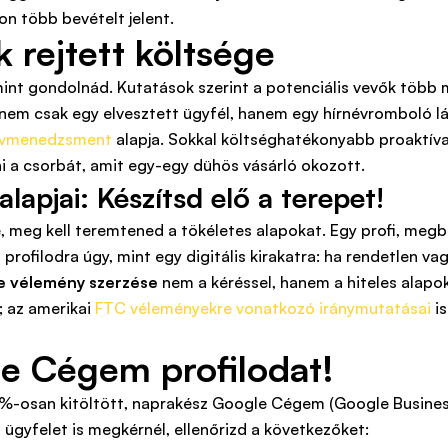
on több bevételt jelent.
 rejtett költsége
mint gondolnád. Kutatások szerint a potenciális vevők több
Ez nem csak egy elvesztett ügyfél, hanem egy hírnévromboló
névmenedzsment
alapja. Sokkal költséghatékonyabb proaktívan 
ni a csorbát, amit egy-egy dühös vásárló okozott.
lapjai: Készítsd elő a terepet!
 meg kell teremtened a tökéletes alapokat. Egy profi, megbíz
a profilodra úgy, mint egy digitális kirakatra: ha rendetlen v
e vélemény szerzése
nem a kéréssel, hanem a hiteles alapo
; az amerikai
FTC véleményekre vonatkozó iránymutatásai
is
le Cégem profilodat!
00%-osan kitöltött, naprakész Google Cégem (Google Business
 ügyfelet is megkérnél, ellenőrizd a következőket: