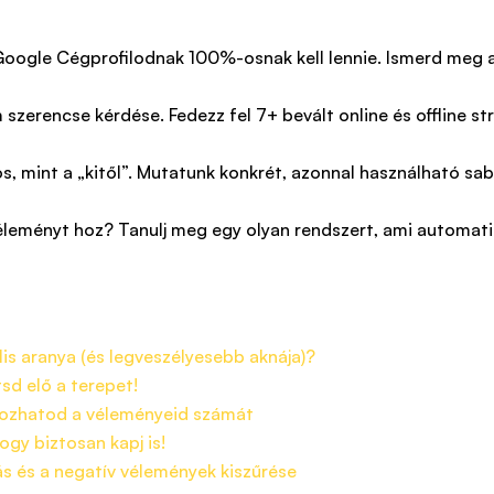
 Google Cégprofilodnak 100%-osnak kell lennie. Ismerd meg 
szerencse kérdése. Fedezz fel 7+ bevált online és offline s
s, mint a „kitől”. Mutatunk konkrét, azonnal használható sa
éleményt hoz? Tanulj meg egy olyan rendszert, ami automatik
is aranya (és legveszélyesebb aknája)?
tsd elő a terepet!
rozhatod a véleményeid számát
ogy biztosan kapj is!
s és a negatív vélemények kiszűrése