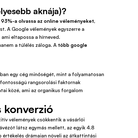
élyesebb aknája)?
k
93%-a olvassa az online véleményeket
,
ást. A Google vélemények egyszerre a
 ami eltapossa a hírneved.
hanem a túlélés záloga. A
több google
a
jobban egy cég minőségét, mint a folyamatosan
csfontosságú rangsorolási faktornak
latai közé, ami az organikus forgalom
s konverzió
itív vélemények csökkentik a vásárlói
ávézót látsz egymás mellett, az egyik 4.8
b értékelés drámaian növeli az átkattintási