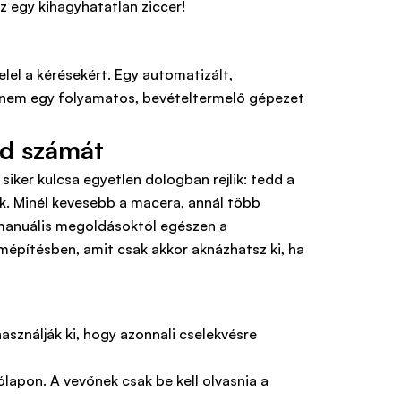
 egy kihagyhatatlan ziccer!
felel a kérésekért. Egy automatizált,
nem egy folyamatos, bevételtermelő gépezet
id számát
ker kulcsa egyetlen dologban rejlik: tedd a
ik. Minél kevesebb a macera, annál több
, manuális megoldásoktól egészen a
omépítésben, amit csak akkor aknázhatsz ki, ha
használják ki, hogy azonnali cselekvésre
lapon. A vevőnek csak be kell olvasnia a