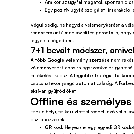
Amikor az ügyfél magától, spontán dics
Egy pozitív ügyfélszolgálati interakció
Végül pedig, ne hagyd a véleménykérést a véletl
rendszerszintű megközelítés garantálja, hogy
legyen a cégedben.
7+1 bevált módszer, amiv
A
több Google vélemény szerzése
nem rakéta
véleményezést annyira egyszerűvé és gyorssá a
értékelést kapsz. A legjobb stratégia, ha kom
csúcshatékonyságú automatizálásig. A Forbes 
aktívan gyűjtöd őket.
Offline és személye
Ezek a helyi, fizikai üzlettel rendelkező válla
ösztönözzenek.
QR kód:
Helyezz el egy egyedi QR kódot