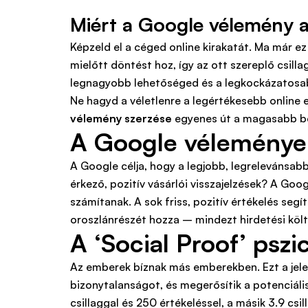
Miért a Google vélemény a 
Képzeld el a céged online kirakatát. Ma már 
mielőtt döntést hoz, így az ott szereplő csil
legnagyobb lehetőséged és a legkockázatosabb 
Ne hagyd a véletlenre a legértékesebb online
vélemény szerzése
egyenes út a magasabb be
A Google vélemények
A Google célja, hogy a legjobb, legrelevánsab
érkező, pozitív vásárlói visszajelzések? A Go
számítanak. A sok friss, pozitív értékelés segí
oroszlánrészét hozza – mindezt hirdetési költ
A ‘Social Proof’ pszi
Az emberek bíznak más emberekben. Ezt a jelens
bizonytalanságot, és megerősítik a potenciális
csillaggal és 250 értékeléssel, a másik 3.9 cs