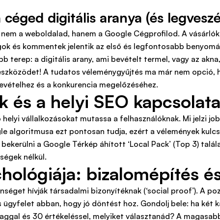
céged digitális aranya (és legvesz
ez nem a weboldalad, hanem a Google Cégprofilod. A vásárló
lagok és kommentek jelentik az első és legfontosabb benyom
terep: a digitális arany, ami bevételt termel, vagy az akna,
 eszközödet! A tudatos véleménygyűjtés ma már nem opció, 
vételhez és a konkurencia megelőzéséhez.
 és a helyi SEO kapcsolat
b helyi vállalkozásokat mutassa a felhasználóknak. Mi jelzi 
ogle algoritmusa ezt pontosan tudja, ezért a vélemények kul
t bekerülni a Google Térkép áhított ‘Local Pack’ (Top 3) talá
ségek nélkül.
chológiája: bizalomépítés é
éget hívják társadalmi bizonyítéknak (‘social proof’). A poz
 ügyfelet abban, hogy jó döntést hoz. Gondolj bele: ha két k
illaggal és 30 értékeléssel, melyiket választanád? A magasab