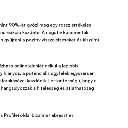
 mint 90%-át győzi meg egy rossz értékelés
 láncreakció kezdete. A negatív kommentek
gyűjteni a pozitív visszajelzéseket és kiszűrni
ható online jelenlét nélkül a legjobb
agy hiányos, a potenciális ügyfelek egyszerűen
k lerakásával kezdődik. Létfontosságú, hogy a
 hangsúlyozzák a hitelesség és átláthatóság
 Profile) oldal bizalmat ébreszt és