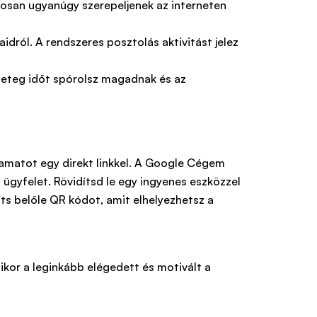
osan ugyanúgy szerepeljenek az interneten
idról. A rendszeres posztolás aktivitást jelez
geteg időt spórolsz magadnak és az
yamatot egy direkt linkkel. A Google Cégem
z ügyfelet. Rövidítsd le egy ingyenes eszközzel
ts belőle QR kódot, amit elhelyezhetsz a
mikor a leginkább elégedett és motivált a