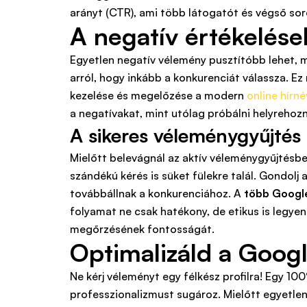
arányt (CTR), ami több látogatót és végső sor
A negatív értékelések
Egyetlen negatív vélemény pusztítóbb lehet, 
arról, hogy inkább a konkurenciát válassza. 
kezelése és megelőzése a modern
online hír
a negatívakat, mint utólag próbálni helyrehoz
A sikeres véleménygyűjtés a
Mielőtt belevágnál az aktív véleménygyűjtésbe,
szándékú kérés is süket fülekre talál. Gondolj 
továbbállnak a konkurenciához. A
több Googl
folyamat ne csak hatékony, de etikus is legyen
megőrzésének fontosságát.
Optimalizáld a Goog
Ne kérj véleményt egy félkész profilra! Egy 1
professzionalizmust sugároz. Mielőtt egyetlen