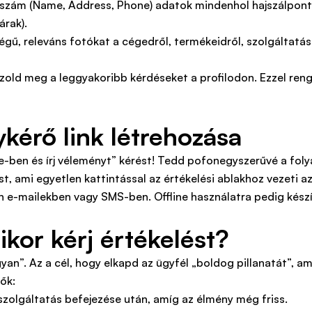
szám (Name, Address, Phone) adatok mindenhol hajszálpont
árak).
égű, releváns fotókat a cégedről, termékeidről, szolgáltatása
zold meg a leggyakoribb kérdéseket a profilodon. Ezzel ren
kérő link létrehozása
le-ben és írj véleményt” kérést! Tedd pofonegyszerűvé a fol
st, ami egyetlen kattintással az értékelési ablakhoz vezeti a
on e-mailekben vagy SMS-ben. Offline használatra pedig készí
ikor kérj értékelést?
yan”. Az a cél, hogy elkapd az ügyfél „boldog pillanatát”, a
ők:
 szolgáltatás befejezése után, amíg az élmény még friss.