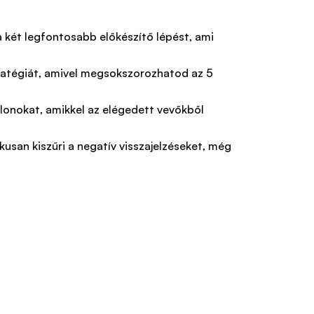
a két legfontosabb előkészítő lépést, ami
tratégiát, amivel megsokszorozhatod az 5
blonokat, amikkel az elégedett vevőkből
usan kiszűri a negatív visszajelzéseket, még