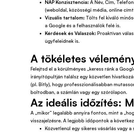
NAP Konzisztencia:
A Név, Cím, Telefon
(weboldal, közösségi média, online címt
Vizuális tartalom:
Tölts fel kiváló minős
a Google és a felhasználók felé is.
Kérdések és Válaszok:
Proaktívan válas
ügyfeleidnek is.
A tökéletes vélemény
Felejtsd el a körülményes „keress ránk a Goog
irányítópultján találsz egy közvetlen hivatkozá
(pl. Bitly), hogy professzionálisabban mutass
boltodban, a számlán vagy egy szórólapon.
Az ideális időzítés: M
A „mikor” legalább annyira fontos, mint a „hog
visszajelzésre. A legjobb időpontok a következ
Közvetlenül egy sikeres vásárlás vagy a