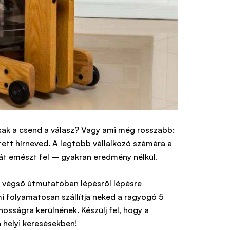
csak a csend a válasz? Vagy ami még rosszabb:
tett hírneved. A legtöbb vállalkozó számára a
iát emészt fel – gyakran eredmény nélkül.
tt, végső útmutatóban lépésről lépésre
i folyamatosan szállítja neked a ragyogó 5
nosságra kerülnének. Készülj fel, hogy a
a helyi keresésekben!