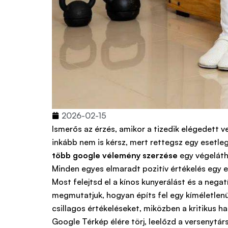
2026-02-15
Ismerős az érzés, amikor a tizedik elégedett 
inkább nem is kérsz, mert rettegsz egy esetle
több google vélemény szerzése
egy végeláth
Minden egyes elmaradt pozitív értékelés egy e
Most felejtsd el a kínos kunyerálást és a nega
megmutatjuk, hogyan építs fel egy kíméletlenü
csillagos értékeléseket, miközben a kritikus h
Google Térkép élére törj, leelőzd a versenytár