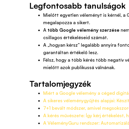
Legfontosabb tanulságok
Mielőtt egyetlen véleményt is kérnél, a
megalapozza a sikert.
A
több Google vélemény szerzése
nem 
csillagos értékeléseid számát.
A „hogyan kérsz” legalább annyira fonto
garantáltan értékelő lesz.
Félsz, hogy a több kérés több negatív v
mielőtt azok publikussá válnának.
Tartalomjegyzék
Miért a Google vélemény a céged digitál
A sikeres véleménygyűjtés alapjai: Készí
7+1 bevált módszer, amivel megsokszo
A kérés művészete: Így kérj értékelést, h
A VéleményGuru rendszer: Automatizálá