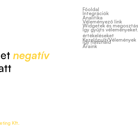
Főoldal
Integrációk
Analitika
Véleményező link
Widgetek és megosztá
Így gyűjts véleményeket
értékeléseket
Kezelőpult/Vélemények
Így használd
Áraink
let
negatív
att
ting Kft.