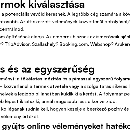
ormok kiválasztása
ol a potenciális vevőid keresnek. A legtöbb cég számára a k
tosabb. Az itt szerzett vélemények közvetlenül befolyásoljá
ncentrálnod.
m építésének alapja. Az emberek hisznek az ismerőseik ajánl
? TripAdvisor. Szálláshely? Booking.com. Webshop? Árukere
és és az egyszerűség
leményt: a
tökéletes időzítés
és a
pimaszul egyszerű folyam
 közvetlenül a termék átvétele vagy a szolgáltatás sikeres l
yek a legjobb pillanatban küldik ki a kérést. A folyamat pe
öbb lépést iktatsz ki, annál magasabb lesz a konverziód.
kollégának tudnia kell, hogyan kezelje a beérkező pozitív és 
 vélemény értékét.
 gyűjts online véleményeket haté