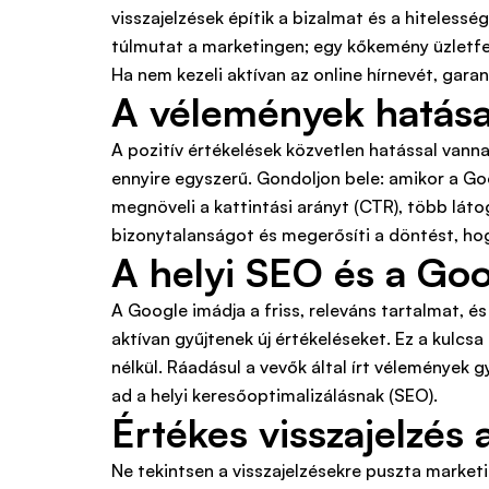
visszajelzések építik a bizalmat és a hitelessé
túlmutat a marketingen; egy kőkemény üzletfej
Ha nem kezeli aktívan az online hírnevét, gar
A vélemények hatása 
A pozitív értékelések közvetlen hatással vann
ennyire egyszerű. Gondoljon bele: amikor a G
megnöveli a kattintási arányt (CTR), több láto
bizonytalanságot és megerősíti a döntést, hog
A helyi SEO és a Goo
A Google imádja a friss, releváns tartalmat, é
aktívan gyűjtenek új értékeléseket. Ez a kulcs
nélkül. Ráadásul a vevők által írt vélemények g
ad a helyi keresőoptimalizálásnak (SEO).
Értékes visszajelzés 
Ne tekintsen a visszajelzésekre puszta marke