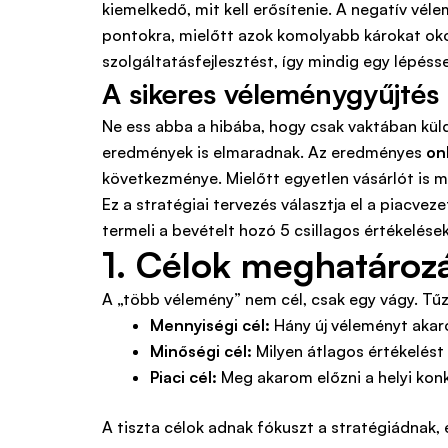
kiemelkedő, mit kell erősítenie. A negatív vé
pontokra, mielőtt azok komolyabb károkat ok
szolgáltatásfejlesztést, így mindig egy lépéssel
A sikeres véleménygyűjtés 5
Ne ess abba a hibába, hogy csak vaktában küldö
eredmények is elmaradnak. Az eredményes
on
következménye. Mielőtt egyetlen vásárlót is me
Ez a stratégiai tervezés választja el a piacve
termeli a bevételt hozó 5 csillagos értékelések
1. Célok meghatározá
A „több vélemény” nem cél, csak egy vágy. Tű
Mennyiségi cél:
Hány új véleményt akaro
Minőségi cél:
Milyen átlagos értékelést c
Piaci cél:
Meg akarom előzni a helyi ko
A tiszta célok adnak fókuszt a stratégiádnak, 