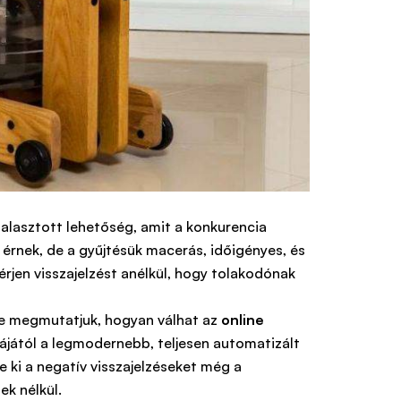
zalasztott lehetőség, amit a konkurencia
 érnek, de a gyűjtésük macerás, időigényes, és
érjen visszajelzést anélkül, hogy tolakodónak
sre megmutatjuk, hogyan válhat az
online
jától a legmodernebb, teljesen automatizált
 ki a negatív visszajelzéseket még a
ek nélkül.