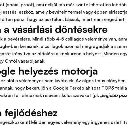
get (social proof), ami nélkül ma már szinte lehetetlen labdá
lesztési eszköz, amely bevételt termel vagy éppen elriasztja
antáltan pénzt hagy az asztalon. Lássuk, miért nem engedhet
a vásárlási döntésekre
ak a bevételére. Minél több 4-5 csillagos véleménye van, an
oogle-ben keresnek, a csillagok azonnal megragadják a szem
gatót irányítva az oldalára a konkurencia helyett. Minden eg
y Öntől vásároljanak.
gle helyezés motorja
s ez alól a vélemények sem kivételek. Az algoritmus előnyben 
a annak, hogy bekerüljön a Google Térkép áhított TOP3 talála
yakran tartalmaznak releváns kulcsszavakat (pl. „
legjobb piz
a fejlődéshez
tingeszközként! Minden egyes vélemény egy ingyenes üzleti 