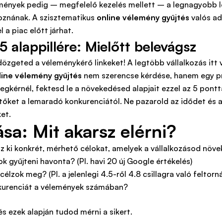
lemények pedig – megfelelő kezelés mellett – a legnagyobb 
oznának. A szisztematikus
online vélemény gyűjtés
valós ad
 a piac előtt járhat.
 alappillére: Mielőtt belevágsz
zgeted a véleménykérő linkeket! A legtöbb vállalkozás itt vér
line vélemény gyűjtés
nem szerencse kérdése, hanem egy pre
gkérnél, fektesd le a növekedésed alapjait ezzel az 5 pontt
zetőket a lemaradó konkurenciától. Ne pazarold az idődet és
et.
sa: Mit akarsz elérni?
zz ki konkrét, mérhető célokat, amelyek a vállalkozásod növ
k gyűjteni havonta? (Pl. havi 20 új Google értékelés)
élzok meg? (Pl. a jelenlegi 4.5-ről 4.8 csillagra való feltorn
nkurenciát a vélemények számában?
és ezek alapján tudod mérni a sikert.