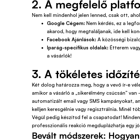
2. A megfelelő platf
Nem kell mindenhol jelen lenned, csak ott, ah
Google Cégem:
Nem kérdés, ez a legfon
akarod, hogy megtaláljanak, ide kell ko
Facebook Ajánlások:
A közösségi bizalo
Iparág-specifikus oldalak:
Étterem vagy
a vásárlók!
3. A tökéletes időzít
Két dolog határozza meg, hogy a vevő ír-e vé
amikor a vásárló a „sikerélmény csúcsán” van –
automatizált email vagy SMS kampányokat, amel
kelljen keresgélnie vagy regisztrálnia. Minél t
Végül pedig készítsd fel a csapatodat! Minden 
professzionális reakció megduplázhatja egy jó
Bevált módszerek: Hogyan