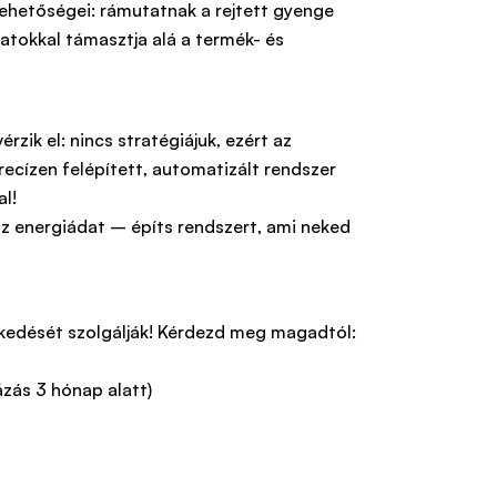
lehetőségei: rámutatnak a rejtett gyenge
atokkal támasztja alá a termék- és
zik el: nincs stratégiájuk, ezért az
cízen felépített, automatizált rendszer
al!
 az energiádat – építs rendszert, ami neked
ekedését szolgálják! Kérdezd meg magadtól:
ázás 3 hónap alatt)