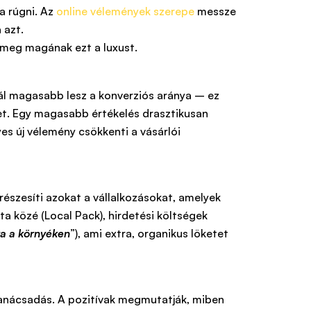
ba rúgni. Az
online vélemények szerepe
messze
 azt.
i meg magának ezt a luxust.
nál magasabb lesz a konverziós aránya – ez
et. Egy magasabb értékelés drasztikusan
yes új vélemény csökkenti a vásárlói
részesíti azokat a vállalkozásokat, amelyek
ta közé (Local Pack), hirdetési költségek
za a környéken
”), ami extra, organikus löketet
tanácsadás. A pozitívak megmutatják, miben