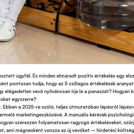
sztett ügyfél. És minden elmaradt pozitív értékelés egy els
óként pontosan tudja, hogy az 5 csillagos értékelések aranyat
y elégedetlen vevő nyilvánosan írja le a panaszát? Hogyan k
mokat egyszerre?
ást. Ebben a 2025-re szóló, teljes útmutatóban lépésről lépé
ermelő marketingeszközévé. A manuális kérések pszichológiá
ogyan szerezzen folyamatosan ragyogó értékeléseket, szűrje
evet, ami mágnesként vonzza az új vevőket – hirdetési költség