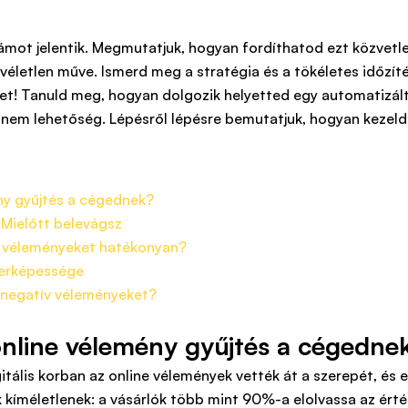
klámot jelentik. Megmutatjuk, hogyan fordíthatod ezt közvetl
életlen műve. Ismerd meg a stratégia és a tökéletes időzíté
eket! Tanuld meg, hogyan dolgozik helyetted egy automatizált
nem lehetőség. Lépésről lépésre bemutatjuk, hogyan kezeld 
ny gyűjtés a cégednek?
 Mielőtt belevágsz
e véleményeket hatékonyan?
perképessége
 negatív véleményeket?
online vélemény gyűjtés a cégedne
itális korban az online vélemények vették át a szerepét, és 
ák kíméletlenek: a vásárlók több mint 90%-a elolvassa az érté