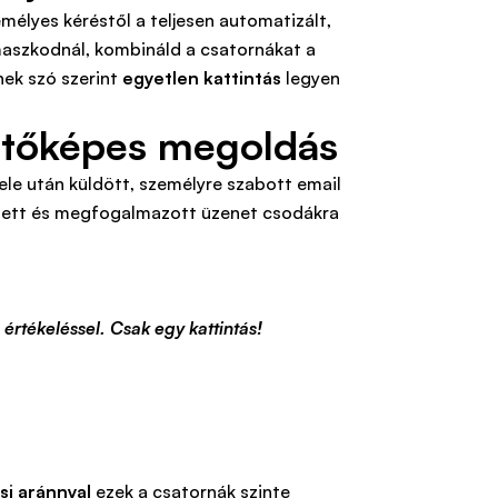
mélyes kéréstől a teljesen automatizált,
maszkodnál, kombináld a csatornákat a
ek szó szerint
egyetlen kattintás
legyen
 ütőképes megoldás
le után küldött, személyre szabott email
zített és megfogalmazott üzenet csodákra
értékeléssel. Csak egy kattintás!
si aránnyal
ezek a csatornák szinte