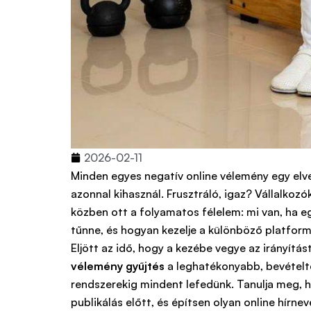
2026-02-11
Minden egyes negatív online vélemény egy elve
azonnal kihasznál. Frusztráló, igaz? Vállalkoz
közben ott a folyamatos félelem: mi van, ha eg
tűnne, és hogyan kezelje a különböző platfor
Eljött az idő, hogy a kezébe vegye az irányít
vélemény gyűjtés
a leghatékonyabb, bevételt
rendszerekig mindent lefedünk. Tanulja meg, h
publikálás előtt, és építsen olyan online hírn