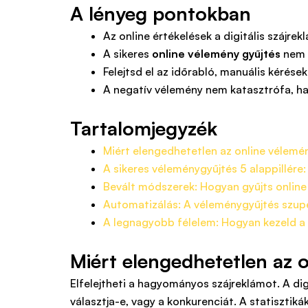
A lényeg pontokban
Az online értékelések a digitális szájre
A sikeres
online vélemény gyűjtés
nem v
Felejtsd el az időrabló, manuális kérés
A negatív vélemény nem katasztrófa, ha
Tartalomjegyzék
Miért elengedhetetlen az online vélemé
A sikeres véleménygyűjtés 5 alappillére:
Bevált módszerek: Hogyan gyűjts onlin
Automatizálás: A véleménygyűjtés szu
A legnagyobb félelem: Hogyan kezeld a
Miért elengedhetetlen az 
Elfelejtheti a hagyományos szájreklámot. A dig
választja-e, vagy a konkurenciát. A statisztik