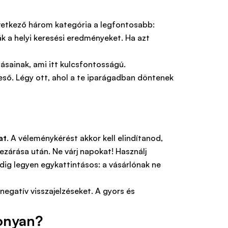
övetkező három kategória a legfontosabb:
k a helyi keresési eredményeket. Ha azt
ásainak, ami itt kulcsfontosságú.
ső. Légy ott, ahol a te iparágadban döntenek
at
. A véleménykérést akkor kell elindítanod,
ezárása után. Ne várj napokat! Használj
dig legyen egykattintásos: a vásárlónak ne
negatív visszajelzéseket. A gyors és
konyan?