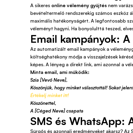
A sikeres
online vélemény gyűjtés
nem varázsl
bevételtermelő rendszerekig számos eszköz ál
maximális hatékonyságért. A legfontosabb sza
véleményt hagyni. Ha bonyolulttá teszed, elves
Email kampányok: A 
Az automatizált email kampányok a véleménygy
költséghatékony módja a visszajelzések kérésé
képes. A lényeg a direkt link, ami azonnal a vé
Minta email, ami működik:
Szia [Vevő Neve],
Köszönjük, hogy minket választottál! Sokat jele
Értékelj minket itt!
Köszönettel,
A [Céged Neve] csapata
SMS és WhatsApp: A
Sürgős és azonnali eredményeket akarsz? Az 