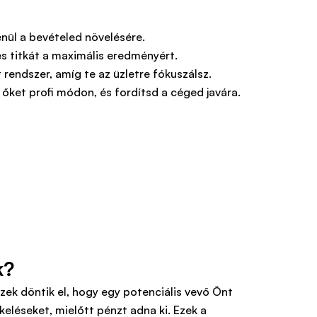
enül a bevételed növelésére.
s titkát a maximális eredményért.
 rendszer, amíg te az üzletre fókuszálsz.
őket profi módon, és fordítsd a céged javára.
k?
ezek döntik el, hogy egy potenciális vevő Önt
keléseket, mielőtt pénzt adna ki. Ezek a