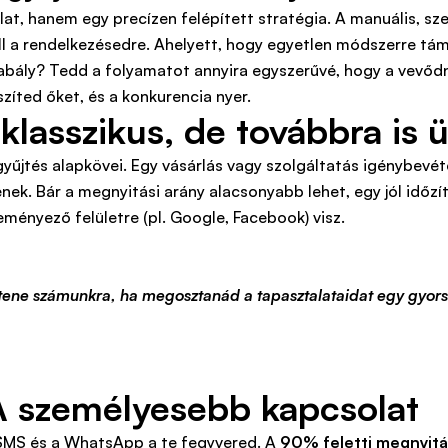
at, hanem egy precízen felépített stratégia. A manuális, sze
l a rendelkezésedre. Ahelyett, hogy egyetlen módszerre tá
bály? Tedd a folyamatot annyira egyszerűvé, hogy a vevődn
zíted őket, és a konkurencia nyer.
klasszikus, de továbbra is
űjtés alapkövei. Egy vásárlás vagy szolgáltatás igénybevéte
nek. Bár a megnyitási arány alacsonyabb lehet, egy jól idő
leményező felületre (pl. Google, Facebook) visz.
ntene számunkra, ha megosztanád a tapasztalataidat egy gyors 
 személyesebb kapcsolat
SMS és a WhatsApp a te fegyvered. A
90% feletti megnyitá