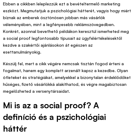
Ebben a cikkben leleplezzük ezt a bevételtermelő marketing
eszközt. Megmutatjuk a pszichológiai hátterét, vagyis hogy miért
bíznak az emberek ösztönösen jobban más vásárlók
véleményében, mint a legfényesebb reklámszövegedben.
Konkrét, azonnal bevethető példákon keresztül ismerheted meg
a social proof legfontosabb típusait az ügyfélértékelésektől
kezdve a szakértői ajánlásokon át egészen az
esettanulmányokig.
Készülj fel, mert a cikk végére nemcsak tisztán fogod érteni a
fogalmat, hanem egy komplett arzenált kapsz a kezedbe. Olyan
ötleteket és stratégiákat, amelyekkel a bizonytalan érdeklődőket
hűséges, fizető vásárlókká alakíthatod, és végre magabiztosan
megelőzheted a versenytársaidat.
Mi is az a social proof? A
definíció és a pszichológiai
háttér