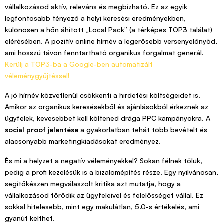
vállalkozásod aktív, releváns és megbízható. Ez az egyik
legfontosabb tényező a helyi keresési eredményekben,
különösen a hőn áhított „Local Pack” (a térképes TOP3 találat)
elérésében. A pozitív online hírnév a legerősebb versenyelőnyöd,
ami hosszú távon fenntartható organikus forgalmat generál.
Kerülj a TOP3-ba a Google-ben automatizált
véleménygyűjtéssel!
A jó hírnév közvetlenül csökkenti a hirdetési költségeidet is.
Amikor az organikus keresésekből és ajánlásokból érkeznek az
ügyfelek, kevesebbet kell költened drága PPC kampányokra. A
social proof jelentése
a gyakorlatban tehát több bevételt és
alacsonyabb marketingkiadásokat eredményez.
És mi a helyzet a negatív véleményekkel? Sokan félnek tőlük,
pedig a profi kezelésük is a bizalomépítés része. Egy nyilvánosan,
segítőkészen megválaszolt kritika azt mutatja, hogy a
vállalkozásod törődik az ügyfeleivel és felelősséget vállal. Ez
sokkal hitelesebb, mint egy makulátlan, 5.0-s értékelés, ami
gyanút kelthet.