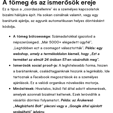
A tömeg és az ismerősök ereje
Ez a típus a „csordaszellemre” és a személyes kapcsolatok
bizalmi hálójára épít. Ha sokan csinálnak valamit, vagy egy
barátunk ajánlja, az agyunk automatikusan helyes döntésként
kódolja.
A tömeg bölcsessége:
Számadatokkal igazolod a
népszerűséged. „Már 5000+ elégedett ügyfél”,
„Legtöbben ezt a csomagot választották”.
Példa: egy
webshop, amely a termékoldalon kiemeli, hogy „Ezt a
terméket az elmúlt 24 órában 57-en vásárolták meg”.
Ismerősök social proof-ja:
A leghitelesebb forma, hiszen
a barátainknak, családtagjainknak hiszünk a leginkább. Ide
tartoznak a Facebook megosztások és a személyes
ajánlások. Ez a valódi organikus növekedés motorja.
Minősítések:
Hivatalos, külső fél által adott elismerések,
amelyek azonnali bizalmat keltenek. Ezek lerövidítik a
vásárlói döntési folyamatot.
Példa: az
Árukereső
„Megbízható Bolt”
plecsni vagy a
„Google által ajánlott
szolgáltató”
jelvény.