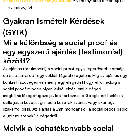
értékeléseket a VéleményGuruval!
A versenytársaid már léptek
– ne maradj le!
Gyakran Ismételt Kérdések
(GYIK)
Mi a különbség a social proof és
egy egyszerű ajánlás (testimonial)
között?
Az ajánlás (testimonial) a social proof egyik legerősebb formája,
de a social proof egy sokkal tágabb fogalom. Míg az ajánlás egy
konkrét, szöveges vélemény egy elégedett ügyféltől, addig a
social proof minden olyan külső jelzés, ami a céged
megbízhatóságát igazolja. Ide tartoznak a Google értékelések
csillagai, a közösségi média követők száma, vagy akár egy
szakértői díj is. Az ajánlás a „mit mondanak”, a social proof pedig
a „mit mutatnak” a cégedről.
Melyik a leghatékonyabb social