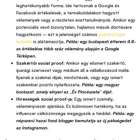
leghatékonyabb forma. Ide tartoznak a Google és
Facebook értékelések, a termékoldalakon hagyott
vélemények vagy a részletes esettanulmányok. Amikor egy
potenciális vevő bizonytalan, hajlamos mások döntésére
hagyatkozni – ezt a jelenséget számos
pszichológiai
kutatás
is alátámasztja.
Példa: egy budapesti étterem 4.8-
as értékelése több száz vélemény alapján a Google
Térképen.
Szakértői social proof:
Amikor egy elismert szakértő,
iparági szervezet vagy médium áll a vállalkozásod mellé.
Ilyenek a szakmai díjak, minősítések, vagy egy ismert
szakember pozitív nyilatkozata.
Példa: egy magyar
borászat, amely elnyeri az „Év Pincészete” díjat.
Hírességek social proof-ja:
Egy ismert személy,
véleményvezér ajánlása. Ez különösen hatékony, ha az
influencer célközönsége megegyezik a tiéddel.
Példa: egy
népszerű hazai food blogger bemutatja az új pékségedet
az Instagramon.