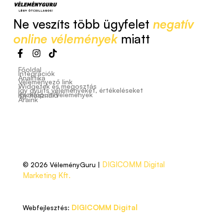
Ne veszíts több ügyfelet
negatív
online vélemények
miatt
Főoldal
Integrációk
Analitika
Véleményező link
Widgetek és megosztás
Így gyűjts véleményeket, értékeléseket
Kezelőpult/Vélemények
Így használd
Áraink
DIGICOMM Digital
© 2026 VéleményGuru |
Marketing Kft.
DIGICOMM Digital
Webfejlesztés: