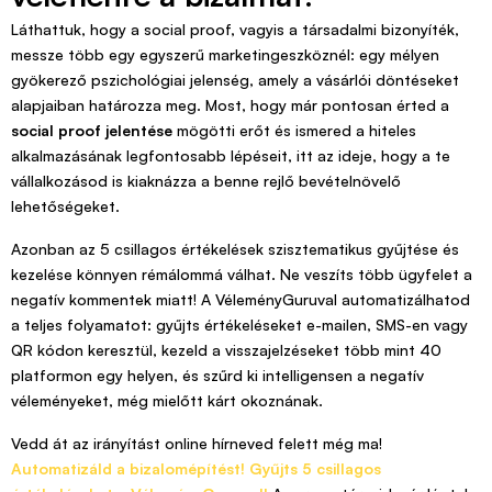
Láthattuk, hogy a social proof, vagyis a társadalmi bizonyíték,
messze több egy egyszerű marketingeszköznél: egy mélyen
gyökerező pszichológiai jelenség, amely a vásárlói döntéseket
alapjaiban határozza meg. Most, hogy már pontosan érted a
social proof jelentése
mögötti erőt és ismered a hiteles
alkalmazásának legfontosabb lépéseit, itt az ideje, hogy a te
vállalkozásod is kiaknázza a benne rejlő bevételnövelő
lehetőségeket.
Azonban az 5 csillagos értékelések szisztematikus gyűjtése és
kezelése könnyen rémálommá válhat. Ne veszíts több ügyfelet a
negatív kommentek miatt! A VéleményGuruval automatizálhatod
a teljes folyamatot: gyűjts értékeléseket e-mailen, SMS-en vagy
QR kódon keresztül, kezeld a visszajelzéseket több mint 40
platformon egy helyen, és szűrd ki intelligensen a negatív
véleményeket, még mielőtt kárt okoznának.
Vedd át az irányítást online hírneved felett még ma!
Automatizáld a bizalomépítést! Gyűjts 5 csillagos