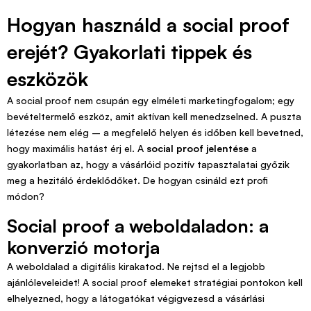
Hogyan használd a social proof
erejét? Gyakorlati tippek és
eszközök
A social proof nem csupán egy elméleti marketingfogalom; egy
bevételtermelő eszköz, amit aktívan kell menedzselned. A puszta
létezése nem elég – a megfelelő helyen és időben kell bevetned,
hogy maximális hatást érj el. A
social proof jelentése
a
gyakorlatban az, hogy a vásárlóid pozitív tapasztalatai győzik
meg a hezitáló érdeklődőket. De hogyan csináld ezt profi
módon?
Social proof a weboldaladon: a
konverzió motorja
A weboldalad a digitális kirakatod. Ne rejtsd el a legjobb
ajánlóleveleidet! A social proof elemeket stratégiai pontokon kell
elhelyezned, hogy a látogatókat végigvezesd a vásárlási