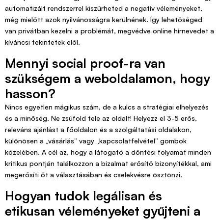
automatizált rendszerrel kiszűrheted a negatív véleményeket,
még mielőtt azok nyilvánosságra kerülnének. Így lehetőséged
van privátban kezelni a problémát, megvédve online hírnevedet a
kíváncsi tekintetek elől.
Mennyi social proof-ra van
szükségem a weboldalamon, hogy
hasson?
Nincs egyetlen mágikus szám, de a kulcs a stratégiai elhelyezés
és a minőség. Ne zsúfold tele az oldalt! Helyezz el 3-5 erős,
releváns ajánlást a főoldalon és a szolgáltatási oldalakon,
különösen a „vásárlás” vagy „kapcsolatfelvétel” gombok
közelében. A cél az, hogy a látogató a döntési folyamat minden
kritikus pontján találkozzon a bizalmat erősítő bizonyítékkal, ami
megerősíti őt a választásában és cselekvésre ösztönzi.
Hogyan tudok legálisan és
etikusan véleményeket gyűjteni a