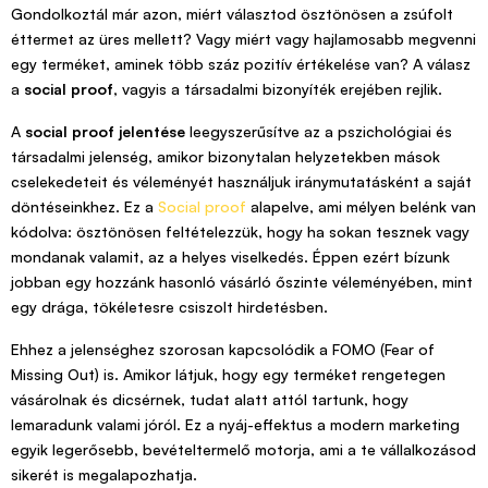
Gondolkoztál már azon, miért választod ösztönösen a zsúfolt
éttermet az üres mellett? Vagy miért vagy hajlamosabb megvenni
egy terméket, aminek több száz pozitív értékelése van? A válasz
a
social proof
, vagyis a társadalmi bizonyíték erejében rejlik.
A
social proof jelentése
leegyszerűsítve az a pszichológiai és
társadalmi jelenség, amikor bizonytalan helyzetekben mások
cselekedeteit és véleményét használjuk iránymutatásként a saját
döntéseinkhez. Ez a
Social proof
alapelve, ami mélyen belénk van
kódolva: ösztönösen feltételezzük, hogy ha sokan tesznek vagy
mondanak valamit, az a helyes viselkedés. Éppen ezért bízunk
jobban egy hozzánk hasonló vásárló őszinte véleményében, mint
egy drága, tökéletesre csiszolt hirdetésben.
Ehhez a jelenséghez szorosan kapcsolódik a FOMO (Fear of
Missing Out) is. Amikor látjuk, hogy egy terméket rengetegen
vásárolnak és dicsérnek, tudat alatt attól tartunk, hogy
lemaradunk valami jóról. Ez a nyáj-effektus a modern marketing
egyik legerősebb, bevételtermelő motorja, ami a te vállalkozásod
sikerét is megalapozhatja.