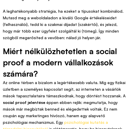
A leghatékonyabb stratégia, ha ezeket a típusokat kombinálod.
Mutasd meg a weboldaladon a kiváló Google értékeléseidet
(felhasználói), tedd ki a szakmai díjadat (szakértői), és jelezd,
hogy már több ezer ügyfelet szolgáltál ki (tömeg). Így minden
szögből megerősíted a vevőben: nálad jó helyen jár.
Miért nélkülözhetetlen a social
proof a modern vállalkozások
számára?
Az online térben a bizalom a legértékesebb valuta. Míg egy fizikai
üzletben a személyes kapcsolat segít, az interneten a vásárlók
mások tapasztalataira támaszkodnak, hogy döntést hozzanak. A
social proof jelentése
éppen ebben rejlik: megmutatja, hogy
mások már megbíztak benned és elégedettek voltak. Ez nem
csupán egy marketinges hívószó, hanem egy alapvető
pszichológiai mechanizmus. Egy
pszichológiai kutatás a
társadalmi bizonyítékról
is alátámasztja, hogy ha bizonytalanok