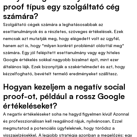
proof típus egy szolgáltató cég
számára?
Szolgáltató cégek számára a leghatásosabbak az
esettanulmányok és a részletes, szöveges értékelések. Ezek
nemcsak azt mutatják meg, hogy elégedett volt az ügyfél,
hanem azt is, hogy *milyen konkrét problémát oldottál meg*
számára. Egy jól felépített esettanulmány vagy egy hiteles
Google értékelés sokkal nagyobb bizalmat épít, mint ezer
általános lájk. Ezek bizonyítják a szakértelmedet és azt, hogy
kézzelfogható, bevételt termelő eredményeket szállítasz.
Hogyan kezeljem a negatív social
proof-ot, például a rossz Google
értékeléseket?
A negatív értékeléseket soha ne hagyd figyelmen kívül! Azonnal
és professzionálisan kell reagálnod rájuk, nyilvánosan. Ezzel
megmutatod a potenciális ügyfeleknek, hogy törődsz a
visszajelzésekkel. A legjobb stratégia azonban a megelőzés: egy