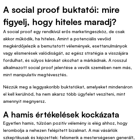
A social proof buktatói: mire
figyelj, hogy hiteles maradj?
A social proof egy rendkívül erős marketingeszköz, de csak
akkor működik, ha hiteles. Amint a potenciális vevőid
megkérdőjelezik a bemutatott vélemények, esettanulmányok
vagy elismerések valódiságát, az egész stratégia a visszájára
fordulhat, és súlyos károkat okozhat a márkádnak. A rosszul
alkalmazott social proof jelentése a vevők szemében nem más,
mint manipulatív megtévesztés.
Nézzük meg a leggyakoribb buktatókat, amelyeket mindenáron
el kell kerülnöd, ha nem akarsz több ügyfelet veszíteni, mint
amennyit megnyersz.
A hamis értékelések kockázata
Egyetlen hamis, túlzóan pozitív vélemény is elég ahhoz, hogy
lerombolja a nehezen felépített bizalmat. A mai vásárlók
szkeptikusak és képzettek: felismerik a mesterségesen generált,