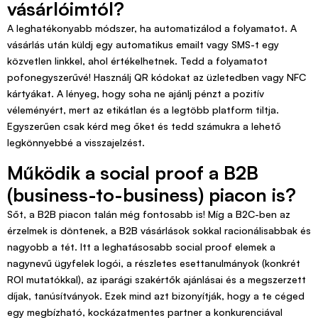
vásárlóimtól?
A leghatékonyabb módszer, ha automatizálod a folyamatot. A
vásárlás után küldj egy automatikus emailt vagy SMS-t egy
közvetlen linkkel, ahol értékelhetnek. Tedd a folyamatot
pofonegyszerűvé! Használj QR kódokat az üzletedben vagy NFC
kártyákat. A lényeg, hogy soha ne ajánlj pénzt a pozitív
véleményért, mert az etikátlan és a legtöbb platform tiltja.
Egyszerűen csak kérd meg őket és tedd számukra a lehető
legkönnyebbé a visszajelzést.
Működik a social proof a B2B
(business-to-business) piacon is?
Sőt, a B2B piacon talán még fontosabb is! Míg a B2C-ben az
érzelmek is döntenek, a B2B vásárlások sokkal racionálisabbak és
nagyobb a tét. Itt a leghatásosabb social proof elemek a
nagynevű ügyfelek logói, a részletes esettanulmányok (konkrét
ROI mutatókkal), az iparági szakértők ajánlásai és a megszerzett
díjak, tanúsítványok. Ezek mind azt bizonyítják, hogy a te céged
egy megbízható, kockázatmentes partner a konkurenciával