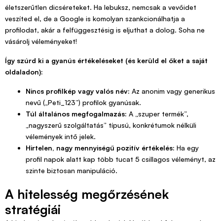
életszerűtlen dicséreteket. Ha lebuksz, nemcsak a vevőidet
veszíted el, de a Google is komolyan szankcionálhatja a
profilodat, akár a felfüggesztésig is eljuthat a dolog. Soha ne
vásárolj véleményeket!
Így szúrd ki a gyanús értékeléseket (és kerüld el őket a saját
oldaladon):
Nincs profilkép vagy valós név:
Az anonim vagy generikus
nevű („Peti_123”) profilok gyanúsak.
Túl általános megfogalmazás:
A „szuper termék”,
„nagyszerű szolgáltatás” típusú, konkrétumok nélküli
vélemények intő jelek.
Hirtelen, nagy mennyiségű pozitív értékelés:
Ha egy
profil napok alatt kap több tucat 5 csillagos véleményt, az
szinte biztosan manipuláció.
A hitelesség megőrzésének
stratégiái