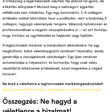
A hitelesség a legértékesebb valutád. Ne áldozd fel gyors, de
etikátlan előnyökért! Mutasd meg a valóságot: egyetlen
vállalkozás sem tökéletes. Egy-egy konstruktív, 3-4 csillagos
értékelés sokkal hihetőbbé teszi a profilodat, mint a kizárólag 5
csillagos, ragyogó vélemények tengere. Válaszolj nyilvánosan és
professzionálisan a negatív visszajelzésekre is – ez azt mutatja,
hogy törődsz az ügyfeleiddel és hajlandó vagy fejlődni.
A legbiztosabb módszer a manipuláció elkerülésére, ha egy
megbízható, külső véleménygyűjtő rendszert használsz, amely
garantálja a visszajelzések valódiságát. Egy ilyen rendszer
automatizálja a folyamatot, és biztosítja, hogy csak valós
vásárlóktól érkezzenek értékelések, ezzel megvédve a céged
hírnevét.
Ne bízd a véletlenre a legfontosabb marketingeszközödet!
Gyűjts garantáltan hiteles véleményeket a VéleményGuruval!
Összegzés: Ne hagyd a
véletlenre a bizalmat!