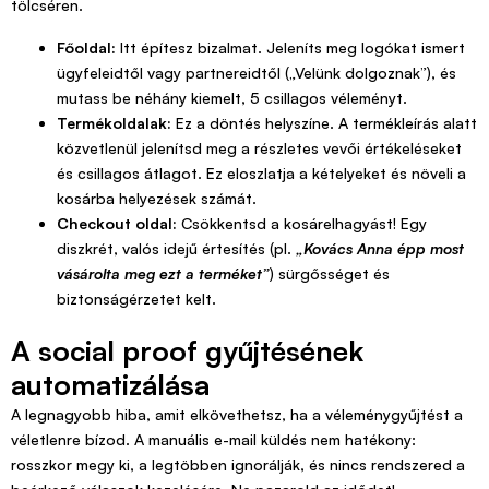
tölcséren.
Főoldal:
Itt építesz bizalmat. Jeleníts meg logókat ismert
ügyfeleidtől vagy partnereidtől („Velünk dolgoznak”), és
mutass be néhány kiemelt, 5 csillagos véleményt.
Termékoldalak:
Ez a döntés helyszíne. A termékleírás alatt
közvetlenül jelenítsd meg a részletes vevői értékeléseket
és csillagos átlagot. Ez eloszlatja a kételyeket és növeli a
kosárba helyezések számát.
Checkout oldal:
Csökkentsd a kosárelhagyást! Egy
diszkrét, valós idejű értesítés (pl.
„Kovács Anna épp most
vásárolta meg ezt a terméket”
) sürgősséget és
biztonságérzetet kelt.
A social proof gyűjtésének
automatizálása
A legnagyobb hiba, amit elkövethetsz, ha a véleménygyűjtést a
véletlenre bízod. A manuális e-mail küldés nem hatékony:
rosszkor megy ki, a legtöbben ignorálják, és nincs rendszered a