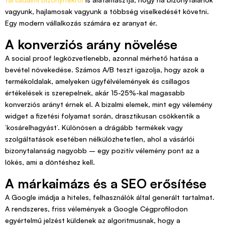
vagyunk, hajlamosak vagyunk a többség viselkedését követni.
Egy modern vállalkozás számára ez aranyat ér.
A konverziós arány növelése
A social proof legközvetlenebb, azonnal mérhető hatása a
bevétel növekedése. Számos A/B teszt igazolja, hogy azok a
termékoldalak, amelyeken ügyfélvélemények és csillagos
értékelések is szerepelnek, akár 15-25%-kal magasabb
konverziós arányt érnek el. A bizalmi elemek, mint egy vélemény
widget a fizetési folyamat során, drasztikusan csökkentik a
‘kosárelhagyást’. Különösen a drágább termékek vagy
szolgáltatások esetében nélkülözhetetlen, ahol a vásárlói
bizonytalanság nagyobb – egy pozitív vélemény pont az a
lökés, ami a döntéshez kell.
A márkaimázs és a SEO erősítése
A Google imádja a hiteles, felhasználók által generált tartalmat.
A rendszeres, friss vélemények a Google Cégprofilodon
egyértelmű jelzést küldenek az algoritmusnak, hogy a