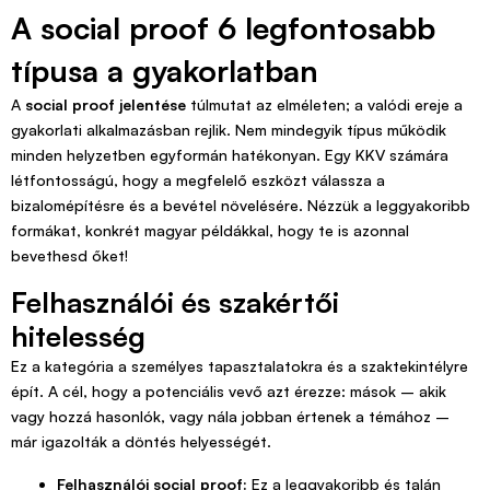
A social proof 6 legfontosabb
típusa a gyakorlatban
A
social proof jelentése
túlmutat az elméleten; a valódi ereje a
gyakorlati alkalmazásban rejlik. Nem mindegyik típus működik
minden helyzetben egyformán hatékonyan. Egy KKV számára
létfontosságú, hogy a megfelelő eszközt válassza a
bizalomépítésre és a bevétel növelésére. Nézzük a leggyakoribb
formákat, konkrét magyar példákkal, hogy te is azonnal
bevethesd őket!
Felhasználói és szakértői
hitelesség
Ez a kategória a személyes tapasztalatokra és a szaktekintélyre
épít. A cél, hogy a potenciális vevő azt érezze: mások – akik
vagy hozzá hasonlók, vagy nála jobban értenek a témához –
már igazolták a döntés helyességét.
Felhasználói social proof:
Ez a leggyakoribb és talán