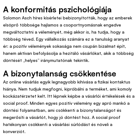
A konformitás pszichológiája
Solomon Asch híres kísérletei bebizonyították, hogy az emberek
elsöprő többsége hajlamos a csoportnyomásnak engedve
megváltoztatni a véleményét, még akkor is, ha tudja, hogy a
többség téved. Egy vállalkozás számára ez a tanulság aranyat
ér: a pozitív vélemények sokasága nem csupán bizalmat épít,
hanem aktívan befolyásolja a hezitáló vásárlókat, akik a többség
döntését „helyes” iránymutatónak tekintik.
A bizonytalanság csökkentése
Az online vásárlás egyik legnagyobb kihívása a fizikai kontaktus
hiánya. Nem tudjuk megfogni, kipróbálni a terméket, ami komoly
kockázatérzetet kelt. Itt lépnek képbe a vásárlói értékelések és a
social proof. Minden egyes pozitív vélemény egy apró mankó a
döntési folyamatban, ami csökkenti a bizonytalanságot és
megerősíti a vásárlót, hogy jó döntést hoz. A social proof
hatékonyan csökkenti a vásárlási súrlódást és növeli a
konverziót.