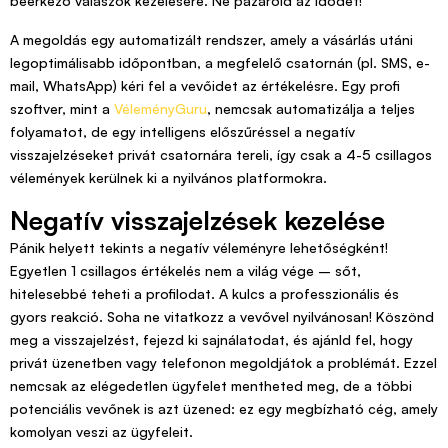
beérkező válaszok kezelésére. Ne pazarold az idődet!
A megoldás egy automatizált rendszer, amely a vásárlás utáni
legoptimálisabb időpontban, a megfelelő csatornán (pl. SMS, e-
mail, WhatsApp) kéri fel a vevőidet az értékelésre. Egy profi
szoftver, mint a
VéleményGuru
, nemcsak automatizálja a teljes
folyamatot, de egy intelligens előszűréssel a negatív
visszajelzéseket privát csatornára tereli, így csak a 4-5 csillagos
vélemények kerülnek ki a nyilvános platformokra.
Negatív visszajelzések kezelése
Pánik helyett tekints a negatív véleményre lehetőségként!
Egyetlen 1 csillagos értékelés nem a világ vége – sőt,
hitelesebbé teheti a profilodat. A kulcs a professzionális és
gyors reakció. Soha ne vitatkozz a vevővel nyilvánosan! Köszönd
meg a visszajelzést, fejezd ki sajnálatodat, és ajánld fel, hogy
privát üzenetben vagy telefonon megoldjátok a problémát. Ezzel
nemcsak az elégedetlen ügyfelet mentheted meg, de a többi
potenciális vevőnek is azt üzened: ez egy megbízható cég, amely
komolyan veszi az ügyfeleit.