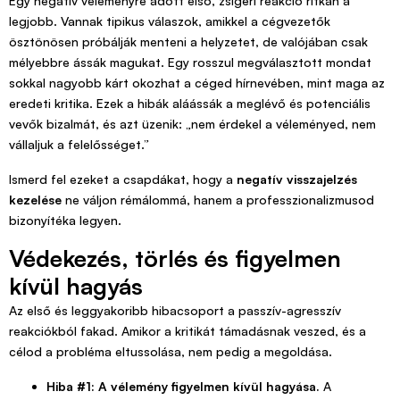
Egy negatív véleményre adott első, zsigeri reakció ritkán a
legjobb. Vannak tipikus válaszok, amikkel a cégvezetők
ösztönösen próbálják menteni a helyzetet, de valójában csak
mélyebbre ássák magukat. Egy rosszul megválasztott mondat
sokkal nagyobb kárt okozhat a céged hírnevében, mint maga az
eredeti kritika. Ezek a hibák aláássák a meglévő és potenciális
vevők bizalmát, és azt üzenik: „nem érdekel a véleményed, nem
vállaljuk a felelősséget.”
Ismerd fel ezeket a csapdákat, hogy a
negatív visszajelzés
kezelése
ne váljon rémálommá, hanem a professzionalizmusod
bizonyítéka legyen.
Védekezés, törlés és figyelmen
kívül hagyás
Az első és leggyakoribb hibacsoport a passzív-agresszív
reakciókból fakad. Amikor a kritikát támadásnak veszed, és a
célod a probléma eltussolása, nem pedig a megoldása.
Hiba #1: A vélemény figyelmen kívül hagyása.
A