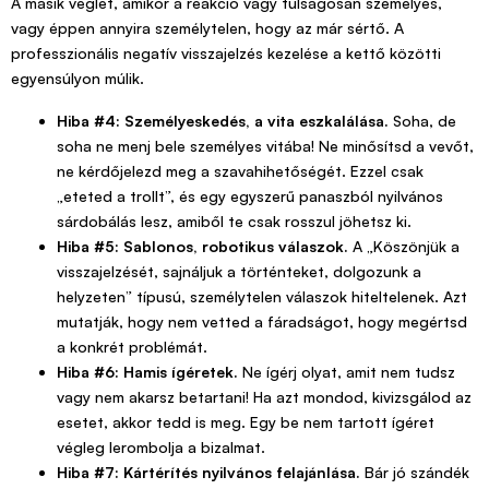
A másik véglet, amikor a reakció vagy túlságosan személyes,
vagy éppen annyira személytelen, hogy az már sértő. A
professzionális negatív visszajelzés kezelése a kettő közötti
egyensúlyon múlik.
Hiba #4: Személyeskedés, a vita eszkalálása.
Soha, de
soha ne menj bele személyes vitába! Ne minősítsd a vevőt,
ne kérdőjelezd meg a szavahihetőségét. Ezzel csak
„eteted a trollt”, és egy egyszerű panaszból nyilvános
sárdobálás lesz, amiből te csak rosszul jöhetsz ki.
Hiba #5: Sablonos, robotikus válaszok.
A „Köszönjük a
visszajelzését, sajnáljuk a történteket, dolgozunk a
helyzeten” típusú, személytelen válaszok hiteltelenek. Azt
mutatják, hogy nem vetted a fáradságot, hogy megértsd
a konkrét problémát.
Hiba #6: Hamis ígéretek.
Ne ígérj olyat, amit nem tudsz
vagy nem akarsz betartani! Ha azt mondod, kivizsgálod az
esetet, akkor tedd is meg. Egy be nem tartott ígéret
végleg lerombolja a bizalmat.
Hiba #7: Kártérítés nyilvános felajánlása.
Bár jó szándék