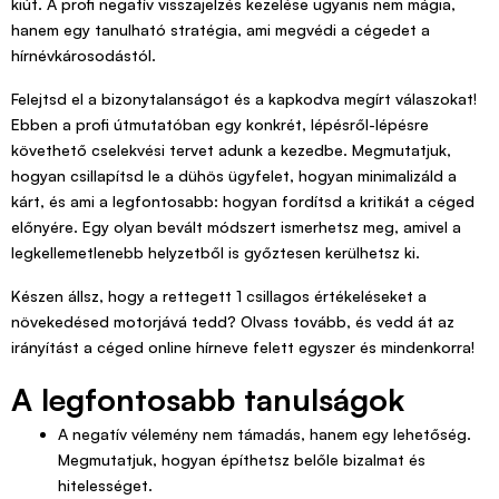
kiút. A profi negatív visszajelzés kezelése ugyanis nem mágia,
hanem egy tanulható stratégia, ami megvédi a cégedet a
hírnévkárosodástól.
Felejtsd el a bizonytalanságot és a kapkodva megírt válaszokat!
Ebben a profi útmutatóban egy konkrét, lépésről-lépésre
követhető cselekvési tervet adunk a kezedbe. Megmutatjuk,
hogyan csillapítsd le a dühös ügyfelet, hogyan minimalizáld a
kárt, és ami a legfontosabb: hogyan fordítsd a kritikát a céged
előnyére. Egy olyan bevált módszert ismerhetsz meg, amivel a
legkellemetlenebb helyzetből is győztesen kerülhetsz ki.
Készen állsz, hogy a rettegett 1 csillagos értékeléseket a
növekedésed motorjává tedd? Olvass tovább, és vedd át az
irányítást a céged online hírneve felett egyszer és mindenkorra!
A legfontosabb tanulságok
A negatív vélemény nem támadás, hanem egy lehetőség.
Megmutatjuk, hogyan építhetsz belőle bizalmat és
hitelességet.