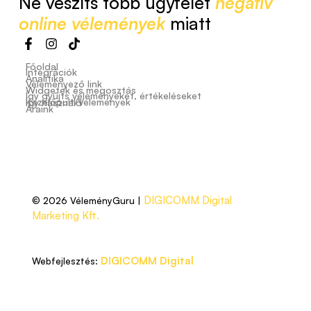
Ne veszíts több ügyfelet
negatív
online vélemények
miatt
Főoldal
Integrációk
Analitika
Véleményező link
Widgetek és megosztás
Így gyűjts véleményeket, értékeléseket
Kezelőpult/Vélemények
Így használd
Áraink
DIGICOMM Digital
© 2026 VéleményGuru |
Marketing Kft.
DIGICOMM Digital
Webfejlesztés: