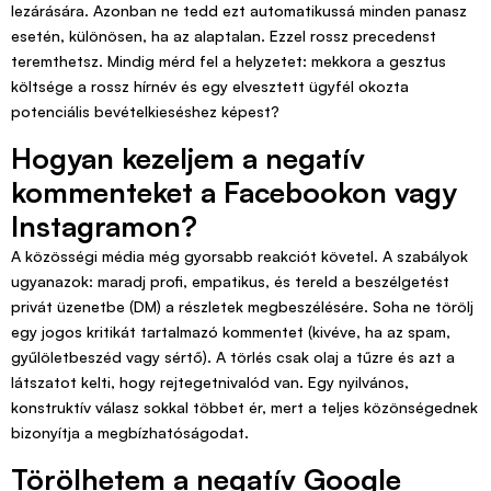
lezárására. Azonban ne tedd ezt automatikussá minden panasz
esetén, különösen, ha az alaptalan. Ezzel rossz precedenst
teremthetsz. Mindig mérd fel a helyzetet: mekkora a gesztus
költsége a rossz hírnév és egy elvesztett ügyfél okozta
potenciális bevételkieséshez képest?
Hogyan kezeljem a negatív
kommenteket a Facebookon vagy
Instagramon?
A közösségi média még gyorsabb reakciót követel. A szabályok
ugyanazok: maradj profi, empatikus, és tereld a beszélgetést
privát üzenetbe (DM) a részletek megbeszélésére. Soha ne törölj
egy jogos kritikát tartalmazó kommentet (kivéve, ha az spam,
gyűlöletbeszéd vagy sértő). A törlés csak olaj a tűzre és azt a
látszatot kelti, hogy rejtegetnivalód van. Egy nyilvános,
konstruktív válasz sokkal többet ér, mert a teljes közönségednek
bizonyítja a megbízhatóságodat.
Törölhetem a negatív Google