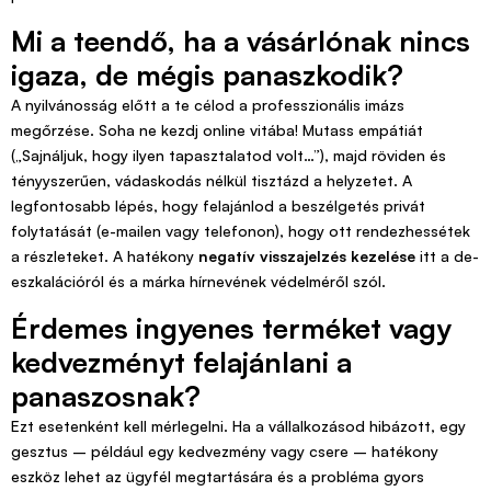
Mi a teendő, ha a vásárlónak nincs
igaza, de mégis panaszkodik?
A nyilvánosság előtt a te célod a professzionális imázs
megőrzése. Soha ne kezdj online vitába! Mutass empátiát
(„Sajnáljuk, hogy ilyen tapasztalatod volt…”), majd röviden és
tényyszerűen, vádaskodás nélkül tisztázd a helyzetet. A
legfontosabb lépés, hogy felajánlod a beszélgetés privát
folytatását (e-mailen vagy telefonon), hogy ott rendezhessétek
a részleteket. A hatékony
negatív visszajelzés kezelése
itt a de-
eszkalációról és a márka hírnevének védelméről szól.
Érdemes ingyenes terméket vagy
kedvezményt felajánlani a
panaszosnak?
Ezt esetenként kell mérlegelni. Ha a vállalkozásod hibázott, egy
gesztus – például egy kedvezmény vagy csere – hatékony
eszköz lehet az ügyfél megtartására és a probléma gyors