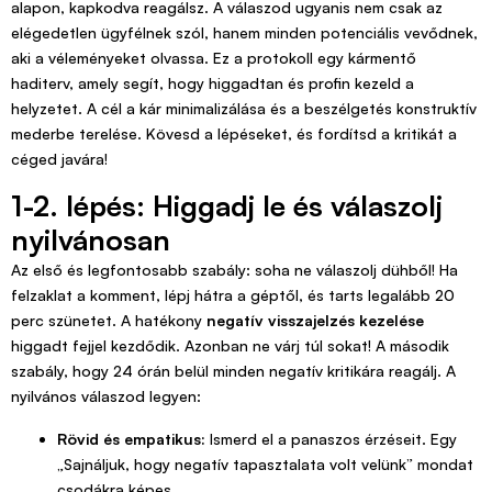
alapon, kapkodva reagálsz. A válaszod ugyanis nem csak az
elégedetlen ügyfélnek szól, hanem minden potenciális vevődnek,
aki a véleményeket olvassa. Ez a protokoll egy kármentő
haditerv, amely segít, hogy higgadtan és profin kezeld a
helyzetet. A cél a kár minimalizálása és a beszélgetés konstruktív
mederbe terelése. Kövesd a lépéseket, és fordítsd a kritikát a
céged javára!
1-2. lépés: Higgadj le és válaszolj
nyilvánosan
Az első és legfontosabb szabály: soha ne válaszolj dühből! Ha
felzaklat a komment, lépj hátra a géptől, és tarts legalább 20
perc szünetet. A hatékony
negatív visszajelzés kezelése
higgadt fejjel kezdődik. Azonban ne várj túl sokat! A második
szabály, hogy 24 órán belül minden negatív kritikára reagálj. A
nyilvános válaszod legyen:
Rövid és empatikus:
Ismerd el a panaszos érzéseit. Egy
„Sajnáljuk, hogy negatív tapasztalata volt velünk” mondat
csodákra képes.