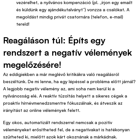
vezérelhet, a nyilvános kompenzáció (pl. „írjon egy emailt
és küldünk egy ajándékutalványt”) vonzza a csalókat. A
megoldást mindig privát csatornára (telefon, e-mail)
tereld!
Reagáláson túl: Építs egy
rendszert a negatív vélemények
megelőzésére!
Az eddigiekben a már meglévő kritikákra való reagálásról
beszéltünk. De mi lenne, ha egy lépéssel a probléma előtt járnál?
A legjobb negatív vélemény az, ami soha nem kerül ki a
nyilvánosság elé. A reaktív tűzoltás helyett a sikeres cégek a
proaktív hírnévmenedzsmentre fókuszálnak, és átveszik az
irányítást az online vélemények felett.
Egy okos, automatizált rendszerrel nemcsak a pozitív
véleményeket erősítheted fel, de a negatívakat is hatékonyan
szűrheted ki, mielőtt azok kárt okoznának a márkádnak.