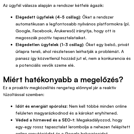
Az ügyfél válasza alapján a rendszer kétfelé ágazik:
Elégedett ügyfelek (4-5 csillag):
Őket a rendszer
automatikusan a legfontosabb nyilvános platformokra (pl.
Google, Facebook, Árukereső) irányítja, hogy ott is
megosszák pozitív tapasztalataikat.
Elégedetlen ügyfelek (1-3 csillag):
Őket egy belső, privát
űrlapra tereli, ahol részletesen leírhatják a problémát. A
panasz így közvetlenül hozzád jut el, nem a konkurencia és
a potenciális vevők szeme elé.
Miért hatékonyabb a megelőzés?
Ez a proaktív megközelítés rengeteg előnnyel jár a reaktív
tűzoltással szemben:
Időt és energiát spórolsz:
Nem kell többé minden online
felületen magyarázkodnod és a károkat enyhítened.
Véded a hírneved és a SEO-t:
Megakadályozod, hogy
egy-egy rossz tapasztalat lerombolja a nehezen felépített
online reputációdat és a Google helyezéseidet.