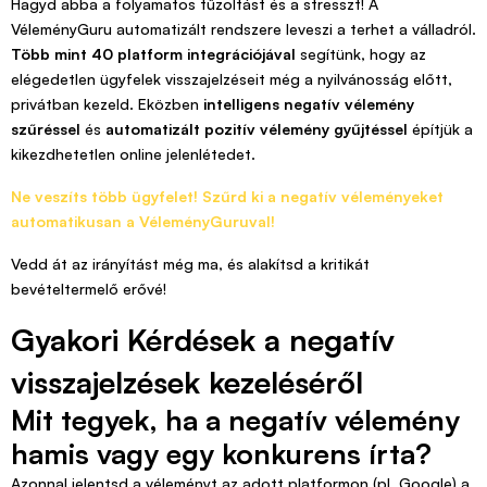
Hagyd abba a folyamatos tűzoltást és a stresszt! A
VéleményGuru automatizált rendszere leveszi a terhet a válladról.
Több mint 40 platform integrációjával
segítünk, hogy az
elégedetlen ügyfelek visszajelzéseit még a nyilvánosság előtt,
privátban kezeld. Eközben
intelligens negatív vélemény
szűréssel
és
automatizált pozitív vélemény gyűjtéssel
építjük a
kikezdhetetlen online jelenlétedet.
Ne veszíts több ügyfelet! Szűrd ki a negatív véleményeket
automatikusan a VéleményGuruval!
Vedd át az irányítást még ma, és alakítsd a kritikát
bevételtermelő erővé!
Gyakori Kérdések a negatív
visszajelzések kezeléséről
Mit tegyek, ha a negatív vélemény
hamis vagy egy konkurens írta?
Azonnal jelentsd a véleményt az adott platformon (pl. Google) a