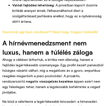
Valódi fejlődési lehetőség:
A privátban kapott őszinte
kritikák aranyat érnek. Felhasználhatod őket a
szolgáltatásaid javítására anélkül, hogy az a nyilvánosság
előtt ártana.
Szeretnél egy ilyen rendszert? Nézd meg, hogyan működik!
A hírnévmenedzsment nem
luxus, hanem a túlélés záloga
Ahogy a cikkben láthattuk, a kritika nem ellenség, hanem a
fejlődés legértékesebb üzemanyaga. Egy profin kezelt panaszból
hűséges vásárló válhat, míg a megelőzés és a gyors, empatikus
reagálás megerősíti a piaci pozíciódat. A proaktív,
rendszerszintű
negatív visszajelzés kezelése
éppen ezért nem
egy felesleges teher, hanem a legokosabb befektetés a céged
jövőjébe.
Ne bízd a véletlenre a legértékesebb kincsedet: a hírnevedet.