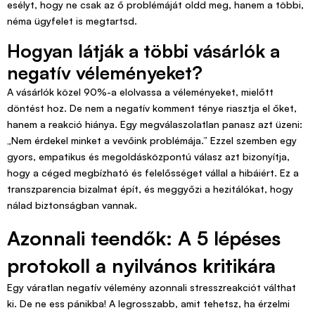
esélyt, hogy ne csak az ő problémáját oldd meg, hanem a többi,
néma ügyfelet is megtartsd.
Hogyan látják a többi vásárlók a
negatív véleményeket?
A vásárlók közel 90%-a elolvassa a véleményeket, mielőtt
döntést hoz. De nem a negatív komment ténye riasztja el őket,
hanem a reakció hiánya. Egy megválaszolatlan panasz azt üzeni:
„Nem érdekel minket a vevőink problémája.” Ezzel szemben egy
gyors, empatikus és megoldásközpontú válasz azt bizonyítja,
hogy a céged megbízható és felelősséget vállal a hibáiért. Ez a
transzparencia bizalmat épít, és meggyőzi a hezitálókat, hogy
nálad biztonságban vannak.
Azonnali teendők: A 5 lépéses
protokoll a nyilvános kritikára
Egy váratlan negatív vélemény azonnali stresszreakciót válthat
ki. De ne ess pánikba! A legrosszabb, amit tehetsz, ha érzelmi