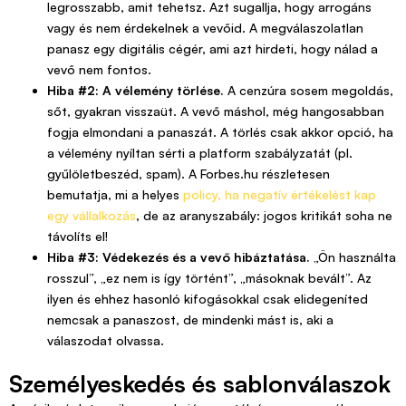
legrosszabb, amit tehetsz. Azt sugallja, hogy arrogáns
vagy és nem érdekelnek a vevőid. A megválaszolatlan
panasz egy digitális cégér, ami azt hirdeti, hogy nálad a
vevő nem fontos.
Hiba #2: A vélemény törlése.
A cenzúra sosem megoldás,
sőt, gyakran visszaüt. A vevő máshol, még hangosabban
fogja elmondani a panaszát. A törlés csak akkor opció, ha
a vélemény nyíltan sérti a platform szabályzatát (pl.
gyűlöletbeszéd, spam). A Forbes.hu részletesen
bemutatja, mi a helyes
policy, ha negatív értékelést kap
egy vállalkozás
, de az aranyszabály: jogos kritikát soha ne
távolíts el!
Hiba #3: Védekezés és a vevő hibáztatása.
„Ön használta
rosszul”, „ez nem is így történt”, „másoknak bevált”. Az
ilyen és ehhez hasonló kifogásokkal csak elidegeníted
nemcsak a panaszost, de mindenki mást is, aki a
válaszodat olvassa.
Személyeskedés és sablonválaszok