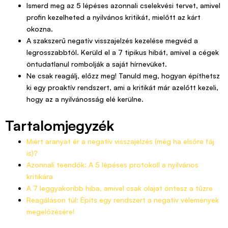
Ismerd meg az 5 lépéses azonnali cselekvési tervet, amivel
profin kezelheted a nyilvános kritikát, mielőtt az kárt
okozna.
A szakszerű negatív visszajelzés kezelése megvéd a
legrosszabbtól. Kerüld el a 7 tipikus hibát, amivel a cégek
öntudatlanul rombolják a saját hírnevüket.
Ne csak reagálj, előzz meg! Tanuld meg, hogyan építhetsz
ki egy proaktív rendszert, ami a kritikát már azelőtt kezeli,
hogy az a nyilvánosság elé kerülne.
Tartalomjegyzék
Miért aranyat ér a negatív visszajelzés (még ha elsőre fáj
is)?
Azonnali teendők: A 5 lépéses protokoll a nyilvános
kritikára
A 7 leggyakoribb hiba, amivel csak olajat öntesz a tűzre
Reagáláson túl: Építs egy rendszert a negatív vélemények
megelőzésére!