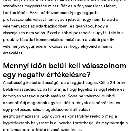
szabályzat megsértése miatt. Bár ez a folyamat lassú lehet,
fontos lépés. Ezzel párhuzamosan írj egy higgadt,
professzionális választ, amelyben jelzed, hogy nem találod a
véleményezőt az adatbázisodban, és gyanítod, hogy a
visszajelzés nem valós. Ezzel a többi potenciális ügyfél felé is a
proaktivitásodat kommunikálod, miközben a valódi pozitív
vélemények gyűjtésére fókuszálsz, hogy elnyomd a hamis
értékelést.
Mennyi időn belül kell válaszolnom
egy negatív értékelésre?
A sebesség kulcsfontosságú, de a higgadtság is. Cél a 24 órán
belüli válaszadás. Ez azt mutatja, hogy figyelsz az ügyfelekre és
komolyan veszed a problémáikat. Soha ne válaszolj dühből,
azonnal! Adj magadnak egy kis időt a tények ellenőrzésére és
egy professzionális, megoldásorientált válasz
megfogalmazására. Egy gyors és konstruktív reakció még a
legkritikusabb helyzetet is a javadra fordíthatja, és megmutatja a
profizmusodat a többi olvasó számára is.