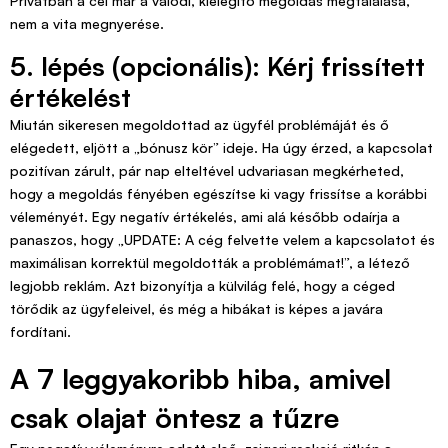
Privátban a cél már a valódi, kielégítő megoldás megtalálása,
nem a vita megnyerése.
5. lépés (opcionális): Kérj frissített
értékelést
Miután sikeresen megoldottad az ügyfél problémáját és ő
elégedett, eljött a „bónusz kör” ideje. Ha úgy érzed, a kapcsolat
pozitívan zárult, pár nap elteltével udvariasan megkérheted,
hogy a megoldás fényében egészítse ki vagy frissítse a korábbi
véleményét. Egy negatív értékelés, ami alá később odaírja a
panaszos, hogy „UPDATE: A cég felvette velem a kapcsolatot és
maximálisan korrektül megoldották a problémámat!”, a létező
legjobb reklám. Azt bizonyítja a külvilág felé, hogy a céged
törődik az ügyfeleivel, és még a hibákat is képes a javára
fordítani.
A 7 leggyakoribb hiba, amivel
csak olajat öntesz a tűzre