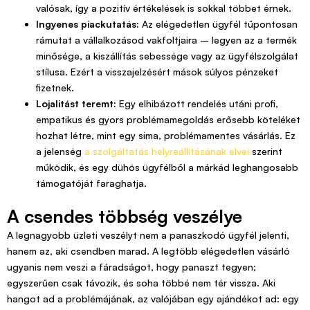
valósak, így a pozitív értékelések is sokkal többet érnek.
Ingyenes piackutatás:
Az elégedetlen ügyfél tűpontosan
rámutat a vállalkozásod vakfoltjaira – legyen az a termék
minősége, a kiszállítás sebessége vagy az ügyfélszolgálat
stílusa. Ezért a visszajelzésért mások súlyos pénzeket
fizetnek.
Lojalitást teremt:
Egy elhibázott rendelés utáni profi,
empatikus és gyors problémamegoldás erősebb köteléket
hozhat létre, mint egy sima, problémamentes vásárlás. Ez
a jelenség
a szolgáltatás helyreállításának elvei
szerint
működik, és egy dühös ügyfélből a márkád leghangosabb
támogatóját faraghatja.
A csendes többség veszélye
A legnagyobb üzleti veszélyt nem a panaszkodó ügyfél jelenti,
hanem az, aki csendben marad. A legtöbb elégedetlen vásárló
ugyanis nem veszi a fáradságot, hogy panaszt tegyen;
egyszerűen csak távozik, és soha többé nem tér vissza. Aki
hangot ad a problémájának, az valójában egy ajándékot ad: egy