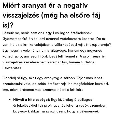
Miért aranyat ér a negatív
visszajelzés (még ha elsőre fáj
is)?
Lássuk be, senki sem örül egy 1 csillagos értékelésnek.
Gyomorszorító érzés, ami azonnal védekezésre késztet. De mi
van, ha ez a kritika valójában a vállalkozásod rejtett szuperereje?
Egy negatív vélemény nem a világvége, hanem egy ingyenes
konzultáció, ami segít több bevételt termelni. A profi
negatív
visszajelzés kezelése
nem kárelhárítás, hanem tudatos
üzletépítés.
Gondolj rá úgy, mint egy aranyrög a sárban. Fájdalmas lehet
szembesülni vele, de óriási értéket rejt, ha megfelelően kezeled.
Íme, miért érdemes más szemmel nézni a kritikára:
Növeli a hitelességet:
Egy kizárólag 5 csillagos
értékelésekkel teli profil gyanús lehet a vevők szemében.
Egy-egy kritikus hang azt üzeni, hogy a vélemények