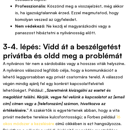
Professzionális:
Köszönd meg a visszajelzést, még akkor
is, ha igazságtalannak érzed. Ezzel megmutatod, hogy
komolyan veszed az ügyfeleidet.
Nem védekező:
Ne kezdj el magyarázkodni vagy a
panaszost hibáztatni a nyilvánosság előtt.
3-4. lépés: Vidd át a beszélgetést
privátba és oldd meg a problémát
A nyilvános tér nem a sárdobálás vagy a hosszas viták helyszíne.
A nyilvános válaszod legfőbb célja, hogy a kommunikációt a
lehető leggyorsabban egy privát csatornára tereld. A válaszod
végén mindig ajánlj fel egy konkrét kapcsolatfelvételi
lehetőséget. Például:
„Szeretnénk kivizsgálni az esetet és
megoldást találni. Kérjük, vegye fel velünk a kapcsolatot az [email
cím] címen vagy a [telefonszám] számon, hivatkozva az
értékelésére.”
A szakértők is egyetértenek abban, hogy a vita
privát mederbe terelése kulcsfontosságú; a Forbes például
16
okos módszer a kezelésére
című cikkében is ezt hangsúlyozza.