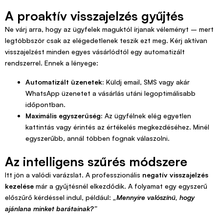
A proaktív visszajelzés gyűjtés
Ne várj arra, hogy az ügyfelek maguktól írjanak véleményt – mert
legtöbbször csak az elégedetlenek teszik ezt meg. Kérj aktívan
visszajelzést minden egyes vásárlódtól egy automatizált
rendszerrel. Ennek a lényege:
Automatizált üzenetek:
Küldj email, SMS vagy akár
WhatsApp üzenetet a vásárlás utáni legoptimálisabb
időpontban.
Maximális egyszerűség:
Az ügyfélnek elég egyetlen
kattintás vagy érintés az értékelés megkezdéséhez. Minél
egyszerűbb, annál többen fognak válaszolni.
Az intelligens szűrés módszere
Itt jön a valódi varázslat. A professzionális
negatív visszajelzés
kezelése
már a gyűjtésnél elkezdődik. A folyamat egy egyszerű
előszűrő kérdéssel indul, például:
„Mennyire valószínű, hogy
ajánlana minket barátainak?”