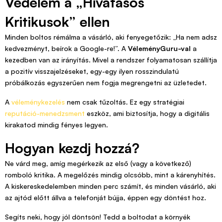
Védelem a „Hivatásos
Kritikusok” ellen
Minden boltos rémálma a vásárló, aki fenyegetőzik: „Ha nem adsz
kedvezményt, beírok a Google-re!”. A
VéleményGuru-val
a
kezedben van az irányítás. Mivel a rendszer folyamatosan szállítja
a pozitív visszajelzéseket, egy-egy ilyen rosszindulatú
próbálkozás egyszerűen nem fogja megrengetni az üzletedet.
A
véleménykezelés
nem csak tűzoltás. Ez egy stratégiai
reputáció-menedzsment
eszköz, ami biztosítja, hogy a digitális
kirakatod mindig fényes legyen.
Hogyan kezdj hozzá?
Ne várd meg, amíg megérkezik az első (vagy a következő)
romboló kritika. A megelőzés mindig olcsóbb, mint a kárenyhítés.
A kiskereskedelemben minden perc számít, és minden vásárló, aki
az ajtód előtt állva a telefonját bújja, éppen egy döntést hoz.
Segíts neki, hogy jól döntsön! Tedd a boltodat a környék