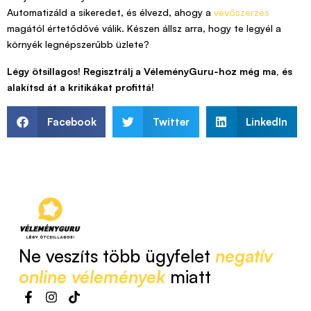
Automatizáld a sikeredet, és élvezd, ahogy a
vevőszerzés
magától értetődővé válik. Készen állsz arra, hogy te legyél a
környék legnépszerűbb üzlete?
Légy ötsillagos! Regisztrálj a VéleményGuru-hoz még ma, és
alakítsd át a kritikákat profittá!
Facebook
Twitter
LinkedIn
Ne veszíts több ügyfelet
negatív
online vélemények
miatt