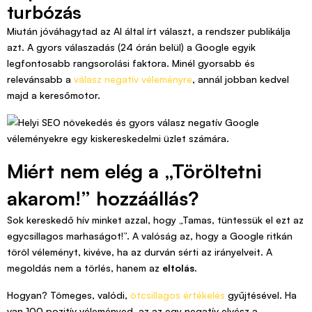
turbózás
Miután jóváhagytad az AI által írt választ, a rendszer publikálja
azt. A gyors válaszadás (24 órán belül) a Google egyik
legfontosabb rangsorolási faktora. Minél gyorsabb és
relevánsabb a
válasz negatív véleményre
, annál jobban kedvel
majd a keresőmotor.
Miért nem elég a „Töröltetni
akarom!” hozzáállás?
Sok kereskedő hív minket azzal, hogy „Tamas, tüntessük el ezt az
egycsillagos marhaságot!”. A valóság az, hogy a Google ritkán
töröl véleményt, kivéve, ha az durván sérti az irányelveit. A
megoldás nem a törlés, hanem az
eltolás
.
Hogyan? Tömeges, valódi,
ötcsillagos értékelés
gyűjtésével. Ha
van 100 pozitív véleményed, az az egy negatív elvész a