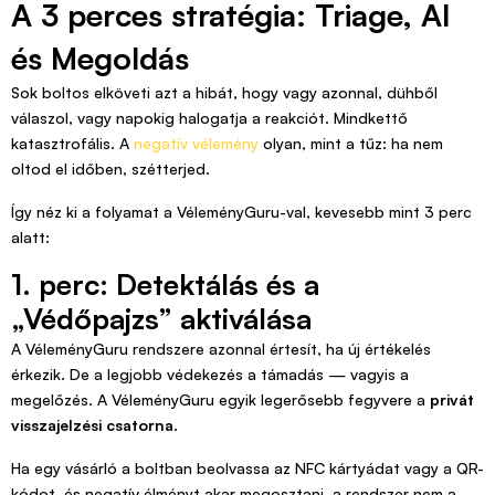
A 3 perces stratégia: Triage, AI
és Megoldás
Sok boltos elköveti azt a hibát, hogy vagy azonnal, dühből
válaszol, vagy napokig halogatja a reakciót. Mindkettő
katasztrofális. A
negatív vélemény
olyan, mint a tűz: ha nem
oltod el időben, szétterjed.
Így néz ki a folyamat a VéleményGuru-val, kevesebb mint 3 perc
alatt:
1. perc: Detektálás és a
„Védőpajzs” aktiválása
A VéleményGuru rendszere azonnal értesít, ha új értékelés
érkezik. De a legjobb védekezés a támadás — vagyis a
megelőzés. A VéleményGuru egyik legerősebb fegyvere a
privát
visszajelzési csatorna
.
Ha egy vásárló a boltban beolvassa az NFC kártyádat vagy a QR-
kódot, és negatív élményt akar megosztani, a rendszer nem a