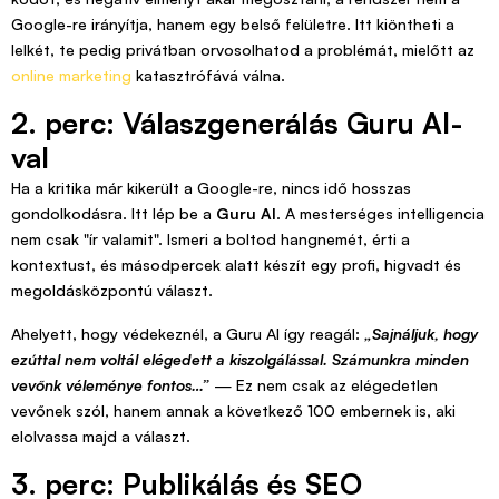
Google-re irányítja, hanem egy belső felületre. Itt kiöntheti a
lelkét, te pedig privátban orvosolhatod a problémát, mielőtt az
online marketing
katasztrófává válna.
2. perc: Válaszgenerálás Guru AI-
val
Ha a kritika már kikerült a Google-re, nincs idő hosszas
gondolkodásra. Itt lép be a
Guru AI
. A mesterséges intelligencia
nem csak "ír valamit". Ismeri a boltod hangnemét, érti a
kontextust, és másodpercek alatt készít egy profi, higvadt és
megoldásközpontú választ.
Ahelyett, hogy védekeznél, a Guru AI így reagál:
„Sajnáljuk, hogy
ezúttal nem voltál elégedett a kiszolgálással. Számunkra minden
vevőnk véleménye fontos…”
— Ez nem csak az elégedetlen
vevőnek szól, hanem annak a következő 100 embernek is, aki
elolvassa majd a választ.
3. perc: Publikálás és SEO