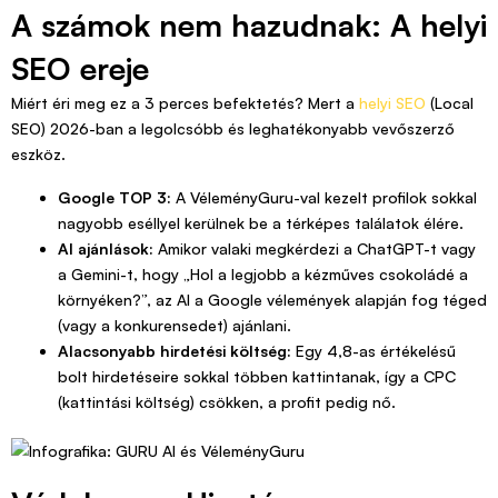
A számok nem hazudnak: A helyi
SEO ereje
Miért éri meg ez a 3 perces befektetés? Mert a
helyi SEO
(Local
SEO) 2026-ban a legolcsóbb és leghatékonyabb vevőszerző
eszköz.
Google TOP 3:
A VéleményGuru-val kezelt profilok sokkal
nagyobb eséllyel kerülnek be a térképes találatok élére.
AI ajánlások:
Amikor valaki megkérdezi a ChatGPT-t vagy
a Gemini-t, hogy „Hol a legjobb a kézműves csokoládé a
környéken?”, az AI a Google vélemények alapján fog téged
(vagy a konkurensedet) ajánlani.
Alacsonyabb hirdetési költség:
Egy 4,8-as értékelésű
bolt hirdetéseire sokkal többen kattintanak, így a CPC
(kattintási költség) csökken, a profit pedig nő.