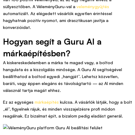
süllyesztőben. A VéleményGuru-val a
veleménygyűjtés
automatizált. Az elégedett vásárlók egyetlen érintéssel
hagyhatnak pozitív nyomot, ami drasztikusan javítja a
konverzióidat.
Hogyan segít a Guru AI a
márkaépítésben?
A kiskereskedelemben a márka te magad vagy, a boltod
hangulata és a kiszolgálás minősége. A Guru AI segítségével
beállíthatod a boltod egyedi „hangját”. Lehetsz közvetlen,
baráti, vagy éppen elegáns és távolságtartó — az AI minden
válasznál tartja magát ehhez.
Ez az egységes
márkaépítés
kulcsa. A vásárlók látják, hogy a bolt
„él”, figyelnek rájuk, és minden visszajelzésre profi módon
reagálnak. Ez bizalmat épít, a bizalom pedig eladást generál.