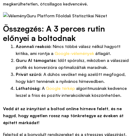
megkerülhetetlen, ötcsillagos kedvencévé.
Összegzés: A 3 perces rutin
előnyei a boltodnak
Azonnali reakció:
Nincs többé válasz nélkül hagyott
kritika, ami rontja a
Google-vélemények
átlagát.
Guru AI támogatás:
Időt spórolsz, miközben a válaszaid
profik és konverzióra optimalizáltak maradnak.
Privát szűrő:
A dühös vevőket még azelőtt megfogod,
hogy kárt tennének a nyilvános hírnevedben.
Láthatóság:
A
Google térkép
algoritmusának kedvence
leszel a friss és pozitív interakcióknak köszönhetően.
Vedd át az irányítást a boltod online hírneve felett, és ne
hagyd, hogy egyetlen rossz nap tönkretegye az éveken át
épített márkádat!
Felejtsd el a bonyolult rendszereket és a stresszes válaszírást.