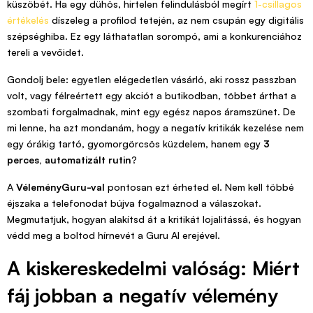
küszöbét. Ha egy dühös, hirtelen felindulásból megírt
1-csillagos
értékelés
díszeleg a profilod tetején, az nem csupán egy digitális
szépséghiba. Ez egy láthatatlan sorompó, ami a konkurenciához
tereli a vevőidet.
Gondolj bele: egyetlen elégedetlen vásárló, aki rossz passzban
volt, vagy félreértett egy akciót a butikodban, többet árthat a
szombati forgalmadnak, mint egy egész napos áramszünet. De
mi lenne, ha azt mondanám, hogy a negatív kritikák kezelése nem
egy órákig tartó, gyomorgörcsös küzdelem, hanem egy
3
perces, automatizált rutin
?
A
VéleményGuru-val
pontosan ezt érheted el. Nem kell többé
éjszaka a telefonodat bújva fogalmaznod a válaszokat.
Megmutatjuk, hogyan alakítsd át a kritikát lojalitássá, és hogyan
védd meg a boltod hírnevét a Guru AI erejével.
A kiskereskedelmi valóság: Miért
fáj jobban a negatív vélemény