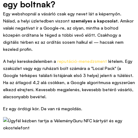
egy boltnak?
Egy webshopnál a vásárló csak egy nevet lát a képernyőn.
Nálad, a helyi üzletedben viszont
személyes a kapcsolat
. Amikor
valaki negatívat ír a Google-re, az olyan, mintha a boltod
közepén ordítana le téged a többi vevő előtt. Csakhogy a
digitális térben ez az ordítás sosem halkul el — hacsak nem
kezeled profin.
A helyi kereskedelemben a
reputáció-menedzsment
lételem. Egy
szaküzlet vagy egy ruházati bolt számára a "Local Pack" (a
Google térképes találati listájának első 3 helye) jelenti a túlélést.
Ha az átlagod 4,2 alá csökken, a Google algoritmusa egyszerűen
elkezd elrejteni. Kevesebb megjelenés, kevesebb betérő vásárló,
alacsonyabb bevétel.
Ez egy ördögi kör. De van rá megoldás.