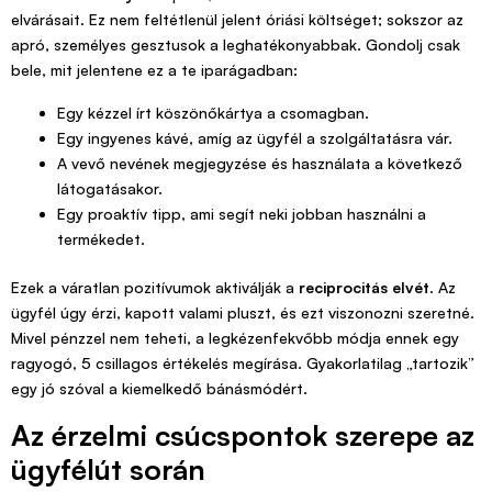
elvárásait. Ez nem feltétlenül jelent óriási költséget; sokszor az
apró, személyes gesztusok a leghatékonyabbak. Gondolj csak
bele, mit jelentene ez a te iparágadban:
Egy kézzel írt köszönőkártya a csomagban.
Egy ingyenes kávé, amíg az ügyfél a szolgáltatásra vár.
A vevő nevének megjegyzése és használata a következő
látogatásakor.
Egy proaktív tipp, ami segít neki jobban használni a
termékedet.
Ezek a váratlan pozitívumok aktiválják a
reciprocitás elvét
. Az
ügyfél úgy érzi, kapott valami pluszt, és ezt viszonozni szeretné.
Mivel pénzzel nem teheti, a legkézenfekvőbb módja ennek egy
ragyogó, 5 csillagos értékelés megírása. Gyakorlatilag „tartozik”
egy jó szóval a kiemelkedő bánásmódért.
Az érzelmi csúcspontok szerepe az
ügyfélút során