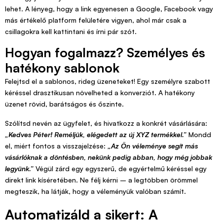
lehet. A lényeg, hogy a link egyenesen a Google, Facebook vagy
más értékelő platform felületére vigyen, ahol már csak a
csillagokra kell kattintani és írni pár szót.
Hogyan fogalmazz? Személyes és
hatékony sablonok
Felejtsd el a sablonos, rideg üzeneteket! Egy személyre szabott
kéréssel drasztikusan növelheted a konverziót. A hatékony
üzenet rövid, barátságos és őszinte.
Szólítsd nevén az ügyfelet, és hivatkozz a konkrét vásárlására:
„Kedves Péter! Reméljük, elégedett az új XYZ termékkel.”
Mondd
el, miért fontos a visszajelzése:
„Az Ön véleménye segít más
vásárlóknak a döntésben, nekünk pedig abban, hogy még jobbak
legyünk.”
Végül zárd egy egyszerű, de egyértelmű kéréssel egy
direkt link kíséretében. Ne félj kérni – a legtöbben örömmel
megteszik, ha látják, hogy a véleményük valóban számít.
Automatizáld a sikert: A