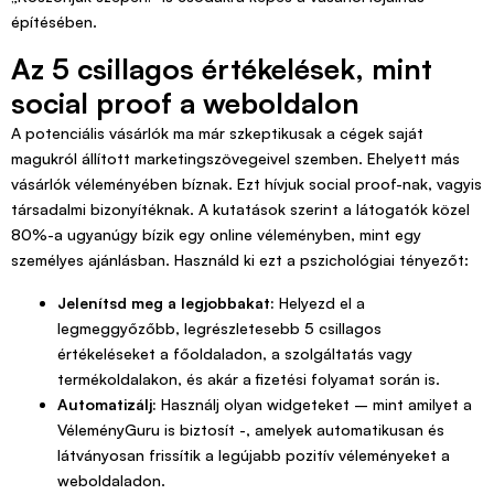
építésében.
Az 5 csillagos értékelések, mint
social proof a weboldalon
A potenciális vásárlók ma már szkeptikusak a cégek saját
magukról állított marketingszövegeivel szemben. Ehelyett más
vásárlók véleményében bíznak. Ezt hívjuk social proof-nak, vagyis
társadalmi bizonyítéknak. A kutatások szerint a látogatók közel
80%-a ugyanúgy bízik egy online véleményben, mint egy
személyes ajánlásban. Használd ki ezt a pszichológiai tényezőt:
Jelenítsd meg a legjobbakat:
Helyezd el a
legmeggyőzőbb, legrészletesebb 5 csillagos
értékeléseket a főoldaladon, a szolgáltatás vagy
termékoldalakon, és akár a fizetési folyamat során is.
Automatizálj:
Használj olyan widgeteket – mint amilyet a
VéleményGuru is biztosít -, amelyek automatikusan és
látványosan frissítik a legújabb pozitív véleményeket a
weboldaladon.