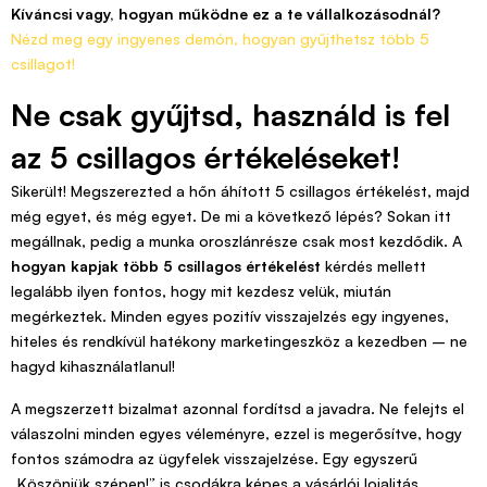
Kíváncsi vagy, hogyan működne ez a te vállalkozásodnál?
Nézd meg egy ingyenes demón, hogyan gyűjthetsz több 5
csillagot!
Ne csak gyűjtsd, használd is fel
az 5 csillagos értékeléseket!
Sikerült! Megszerezted a hőn áhított 5 csillagos értékelést, majd
még egyet, és még egyet. De mi a következő lépés? Sokan itt
megállnak, pedig a munka oroszlánrésze csak most kezdődik. A
hogyan kapjak több 5 csillagos értékelést
kérdés mellett
legalább ilyen fontos, hogy mit kezdesz velük, miután
megérkeztek. Minden egyes pozitív visszajelzés egy ingyenes,
hiteles és rendkívül hatékony marketingeszköz a kezedben – ne
hagyd kihasználatlanul!
A megszerzett bizalmat azonnal fordítsd a javadra. Ne felejts el
válaszolni minden egyes véleményre, ezzel is megerősítve, hogy
fontos számodra az ügyfelek visszajelzése. Egy egyszerű
„Köszönjük szépen!” is csodákra képes a vásárlói lojalitás