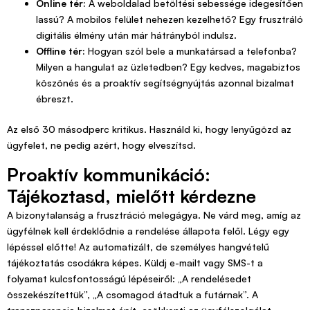
Online tér:
A weboldalad betöltési sebessége idegesítően
lassú? A mobilos felület nehezen kezelhető? Egy frusztráló
digitális élmény után már hátrányból indulsz.
Offline tér:
Hogyan szól bele a munkatársad a telefonba?
Milyen a hangulat az üzletedben? Egy kedves, magabiztos
köszönés és a proaktív segítségnyújtás azonnal bizalmat
ébreszt.
Az első 30 másodperc kritikus. Használd ki, hogy lenyűgözd az
ügyfelet, ne pedig azért, hogy elveszítsd.
Proaktív kommunikáció:
Tájékoztasd, mielőtt kérdezne
A bizonytalanság a frusztráció melegágya. Ne várd meg, amíg az
ügyfélnek kell érdeklődnie a rendelése állapota felől. Légy egy
lépéssel előtte! Az automatizált, de személyes hangvételű
tájékoztatás csodákra képes. Küldj e-mailt vagy SMS-t a
folyamat kulcsfontosságú lépéseiről: „A rendelésedet
összekészítettük”, „A csomagod átadtuk a futárnak”. A