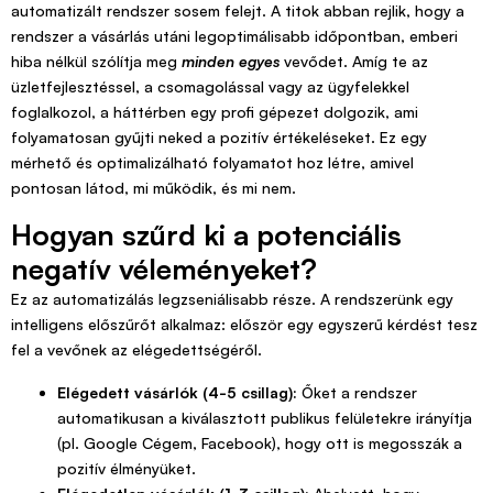
automatizált rendszer sosem felejt. A titok abban rejlik, hogy a
rendszer a vásárlás utáni legoptimálisabb időpontban, emberi
hiba nélkül szólítja meg
minden egyes
vevődet. Amíg te az
üzletfejlesztéssel, a csomagolással vagy az ügyfelekkel
foglalkozol, a háttérben egy profi gépezet dolgozik, ami
folyamatosan gyűjti neked a pozitív értékeléseket. Ez egy
mérhető és optimalizálható folyamatot hoz létre, amivel
pontosan látod, mi működik, és mi nem.
Hogyan szűrd ki a potenciális
negatív véleményeket?
Ez az automatizálás legzseniálisabb része. A rendszerünk egy
intelligens előszűrőt alkalmaz: először egy egyszerű kérdést tesz
fel a vevőnek az elégedettségéről.
Elégedett vásárlók (4-5 csillag):
Őket a rendszer
automatikusan a kiválasztott publikus felületekre irányítja
(pl. Google Cégem, Facebook), hogy ott is megosszák a
pozitív élményüket.