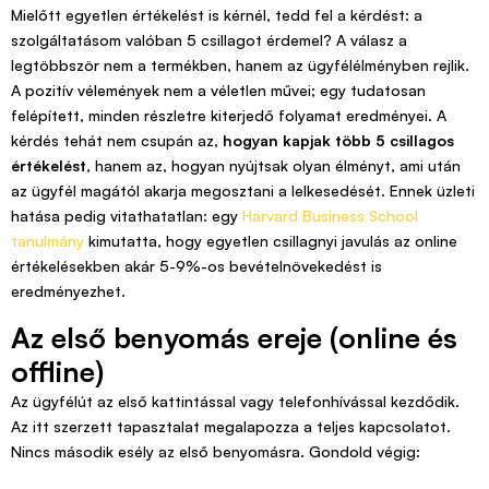
Mielőtt egyetlen értékelést is kérnél, tedd fel a kérdést: a
szolgáltatásom valóban 5 csillagot érdemel? A válasz a
legtöbbször nem a termékben, hanem az ügyfélélményben rejlik.
A pozitív vélemények nem a véletlen művei; egy tudatosan
felépített, minden részletre kiterjedő folyamat eredményei. A
kérdés tehát nem csupán az,
hogyan kapjak több 5 csillagos
értékelést
, hanem az, hogyan nyújtsak olyan élményt, ami után
az ügyfél magától akarja megosztani a lelkesedését. Ennek üzleti
hatása pedig vitathatatlan: egy
Harvard Business School
tanulmány
kimutatta, hogy egyetlen csillagnyi javulás az online
értékelésekben akár 5-9%-os bevételnövekedést is
eredményezhet.
Az első benyomás ereje (online és
offline)
Az ügyfélút az első kattintással vagy telefonhívással kezdődik.
Az itt szerzett tapasztalat megalapozza a teljes kapcsolatot.
Nincs második esély az első benyomásra. Gondold végig: