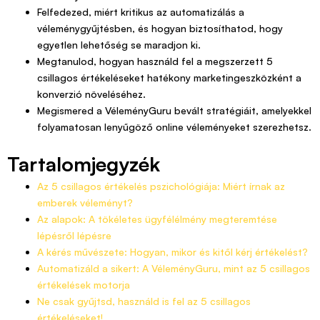
Felfedezed, miért kritikus az automatizálás a
véleménygyűjtésben, és hogyan biztosíthatod, hogy
egyetlen lehetőség se maradjon ki.
Megtanulod, hogyan használd fel a megszerzett 5
csillagos értékeléseket hatékony marketingeszközként a
konverzió növeléséhez.
Megismered a VéleményGuru bevált stratégiáit, amelyekkel
folyamatosan lenyűgöző online véleményeket szerezhetsz.
Tartalomjegyzék
Az 5 csillagos értékelés pszichológiája: Miért írnak az
emberek véleményt?
Az alapok: A tökéletes ügyfélélmény megteremtése
lépésről lépésre
A kérés művészete: Hogyan, mikor és kitől kérj értékelést?
Automatizáld a sikert: A VéleményGuru, mint az 5 csillagos
értékelések motorja
Ne csak gyűjtsd, használd is fel az 5 csillagos
értékeléseket!