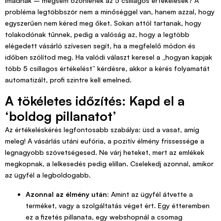
imádnak – mégsem özönlenek az 5 csillagos értékelések? A
probléma legtöbbször nem a minőséggel van, hanem azzal, hogy
egyszerűen nem kéred meg őket. Sokan attól tartanak, hogy
tolakodónak tűnnek, pedig a valóság az, hogy a legtöbb
elégedett vásárló szívesen segít, ha a megfelelő módon és
időben szólítod meg. Ha valódi választ keresel a „hogyan kapjak
több 5 csillagos értékelést” kérdésre, akkor a kérés folyamatát
automatizált, profi szintre kell emelned.
A tökéletes időzítés: Kapd el a
‘boldog pillanatot’
Az értékeléskérés legfontosabb szabálya: üsd a vasat, amíg
meleg! A vásárlás utáni eufória, a pozitív élmény frissessége a
legnagyobb szövetségesed. Ne várj heteket, mert az emlékek
megkopnak, a lelkesedés pedig elillan. Cselekedj azonnal, amikor
az ügyfél a legboldogabb.
Azonnal az élmény után:
Amint az ügyfél átvette a
terméket, vagy a szolgáltatás véget ért. Egy étteremben
ez a fizetés pillanata, egy webshopnál a csomag