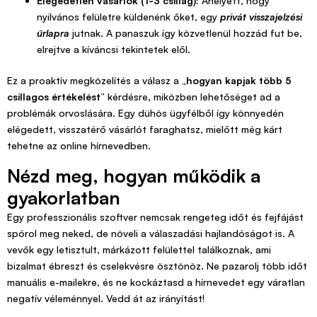
Elégedetlen vásárlók (1-3 csillag):
Ahelyett, hogy
nyilvános felületre küldenénk őket, egy
privát visszajelzési
űrlapra
jutnak. A panaszuk így közvetlenül hozzád fut be,
elrejtve a kíváncsi tekintetek elől.
Ez a proaktív megközelítés a válasz a „
hogyan kapjak több 5
csillagos értékelést
” kérdésre, miközben lehetőséget ad a
problémák orvoslására. Egy dühös ügyfélből így könnyedén
elégedett, visszatérő vásárlót faraghatsz, mielőtt még kárt
tehetne az online hírnevedben.
Nézd meg, hogyan működik a
gyakorlatban
Egy professzionális szoftver nemcsak rengeteg időt és fejfájást
spórol meg neked, de növeli a válaszadási hajlandóságot is. A
vevők egy letisztult, márkázott felülettel találkoznak, ami
bizalmat ébreszt és cselekvésre ösztönöz. Ne pazarolj több időt
manuális e-mailekre, és ne kockáztasd a hírnevedet egy váratlan
negatív véleménnyel. Vedd át az irányítást!