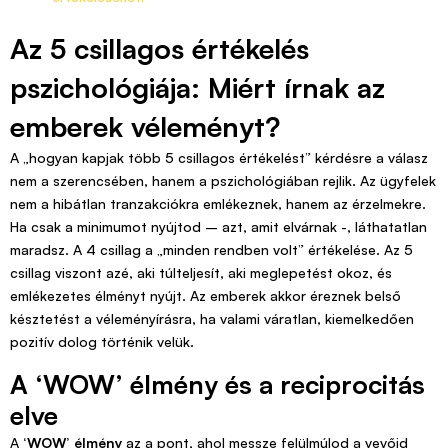
Az 5 csillagos értékelés
pszichológiája: Miért írnak az
emberek véleményt?
A „hogyan kapjak több 5 csillagos értékelést” kérdésre a válasz
nem a szerencsében, hanem a pszichológiában rejlik. Az ügyfelek
nem a hibátlan tranzakciókra emlékeznek, hanem az érzelmekre.
Ha csak a minimumot nyújtod – azt, amit elvárnak -, láthatatlan
maradsz. A 4 csillag a „minden rendben volt” értékelése. Az 5
csillag viszont azé, aki túlteljesít, aki meglepetést okoz, és
emlékezetes élményt nyújt. Az emberek akkor éreznek belső
késztetést a véleményírásra, ha valami váratlan, kiemelkedően
pozitív dolog történik velük.
A ‘WOW’ élmény és a reciprocitás
elve
A
‘WOW’ élmény
az a pont, ahol messze felülmúlod a vevőid