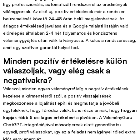
Egy professzionális, automatizált rendszerrel az eredmények
villámgyorsak. Az első új, pozitív értékelések már a rendszer
beüzemelését követő 24-48 órán belül megjelenhetnek. Az
átlagos értékelésed javulása és a Google találati listáján való
előrelépés általában 2-4 hét folyamatos és konzisztens
véleménygyűjtés után válik látványossá. A kulcs a rendszeresség,
amit egy szoftver garantál helyetted.
Minden pozitív értékelésre külön
válaszoljak, vagy elég csak a
negatívakra?
Válaszolj minden egyes véleményre! Míg a negatív értékelések
kezelése a kármentésről szól, a pozitív visszajelzések
megköszönése a lojalitást építi és megmutatja a jövőbeli
ügyfeleknek, hogy törődsz velük. Ez is része annak, hogy
hogyan
kapjak több 5 csillagos értékelést
a jövőben. A VéleményGuru
ChatGPT-integrációjával másodpercek alatt generálhatsz
egyedi, profi válaszokat, így ez a feladat nem igényel tőled extra
időt vagy energiát.