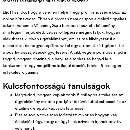
stresszt és felesleges plusz munkát okozna?
Eljött az idő, hogy a véletlen helyett egy profi rendszerre bízd az
online hírnevedet! Ebben a cikkben nem csupán elméleti tippeket
adunk, hanem a VéleményGuru harcban tesztelt, kőkemény
stratégiáit tárjuk eléd. Lépésről lépésre megmutatjuk, hogyan
alakíthatsz ki olyan ügyfélélményt, ami szinte kikényszeríti a
dicséretet, és hogyan építhetsz fel egy automatizált gépezetet
a pozitív visszajelzések gyűjtésére. A cikk végére pontosan tudni
fogod, hogyan domináld a helyi találatokat és hagyd le a
konkurenciát egy megállíthatatlanul áramló, hiteles 5 csillagos
értékelésfolyammal.
Kulcsfontosságú tanulságok
Megtudod, hogyan kapjak több 5 csillagos értékelést az
ügyfélélmény minden pontján történő túlteljesítéssel és az
érzelmekre épülő kapcsolatépítéssel.
Elsajátítod a tökéletes időzítést: mikor és hogyan kérj
értékelést úgy, hogy az ügyfelek szívesen írjanak pozitív
véleményt.