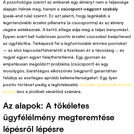
A pszichológia szerint az emberek egy élményt nem a teljessége
alapján ítélnek meg, hanem a
csúcspont-végpont szabály
(peak-end rule) szerint. Ez azt jelenti, hogy leginkább a
legintenzívebb érzelmi pillanatra (a csúcspontra) és az élmény
végére emlékeznek. A kettő átlaga adja meg a teljes benyomást.
Éppen ezért kell tudatosan pozitív érzelmi csúcsokat beépítened
az ügyfélútba. Térképezd fel a legfontosabb érintési pontokat
– az első kapcsolatfelvételtől a fizetésen át a távozásig -, és
tegyél egyet-egyet felejthetetlenné. Egy gyorsan és
empatikusan megoldott probléma (csúcspont) és egy
mosolygós, barátságos elköszönés (végpont) garantáltan
felülírja az esetleges apróbb kellemetlenségeket. Egy ilyen
pozitív történet pedig a leghitelesebb
szociális bizonyíték (social
proof)
lesz a jövőbeli vásárlóid számára.
Az alapok: A tökéletes
ügyfélélmény megteremtése
lépésről lépésre