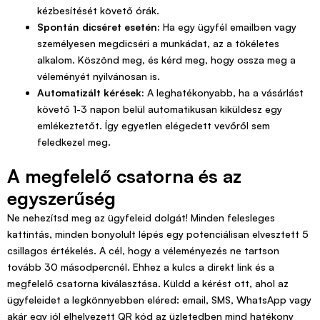
kézbesítését követő órák.
Spontán dicséret esetén:
Ha egy ügyfél emailben vagy
személyesen megdicséri a munkádat, az a tökéletes
alkalom. Köszönd meg, és kérd meg, hogy ossza meg a
véleményét nyilvánosan is.
Automatizált kérések:
A leghatékonyabb, ha a vásárlást
követő 1-3 napon belül automatikusan kiküldesz egy
emlékeztetőt. Így egyetlen elégedett vevőről sem
feledkezel meg.
A megfelelő csatorna és az
egyszerűség
Ne nehezítsd meg az ügyfeleid dolgát! Minden felesleges
kattintás, minden bonyolult lépés egy potenciálisan elvesztett 5
csillagos értékelés. A cél, hogy a véleményezés ne tartson
tovább 30 másodpercnél. Ehhez a kulcs a direkt link és a
megfelelő csatorna kiválasztása. Küldd a kérést ott, ahol az
ügyfeleidet a legkönnyebben eléred: email, SMS, WhatsApp vagy
akár egy jól elhelyezett QR kód az üzletedben mind hatékony