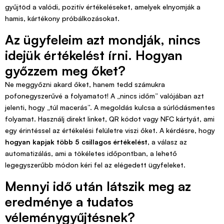
gyűjtöd a valódi, pozitív értékeléseket, amelyek elnyomják a
hamis, kártékony próbálkozásokat.
Az ügyfeleim azt mondják, nincs
idejük értékelést írni. Hogyan
győzzem meg őket?
Ne meggyőzni akard őket, hanem tedd számukra
pofonegyszerűvé a folyamatot! A „nincs időm” valójában azt
jelenti, hogy „túl macerás”. A megoldás kulcsa a súrlódásmentes
folyamat. Használj direkt linket, QR kódot vagy NFC kártyát, ami
egy érintéssel az értékelési felületre viszi őket. A kérdésre, hogy
hogyan kapjak több 5 csillagos értékelést
, a válasz az
automatizálás, ami a tökéletes időpontban, a lehető
legegyszerűbb módon kéri fel az elégedett ügyfeleket.
Mennyi idő után látszik meg az
eredménye a tudatos
véleménygyűjtésnek?