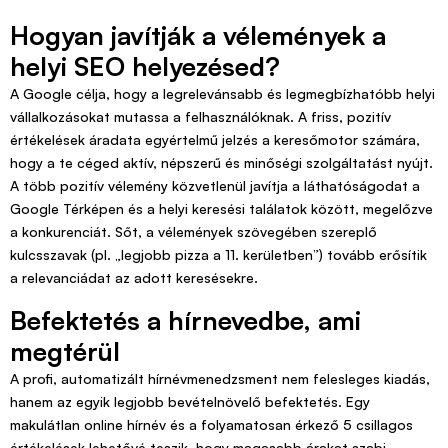
Hogyan javítják a vélemények a
helyi SEO helyezésed?
A Google célja, hogy a legrelevánsabb és legmegbízhatóbb helyi
vállalkozásokat mutassa a felhasználóknak. A friss, pozitív
értékelések áradata egyértelmű jelzés a keresőmotor számára,
hogy a te céged aktív, népszerű és minőségi szolgáltatást nyújt.
A több pozitív vélemény közvetlenül javítja a láthatóságodat a
Google Térképen és a helyi keresési találatok között, megelőzve
a konkurenciát. Sőt, a vélemények szövegében szereplő
kulcsszavak (pl. „legjobb pizza a 11. kerületben”) tovább erősítik
a relevanciádat az adott keresésekre.
Befektetés a hírnevedbe, ami
megtérül
A profi, automatizált hírnévmenedzsment nem felesleges kiadás,
hanem az egyik legjobb bevételnövelő befektetés. Egy
makulátlan online hírnév és a folyamatosan érkező 5 csillagos
értékelések lehetővé teszik, hogy magasabb árakat szabj,