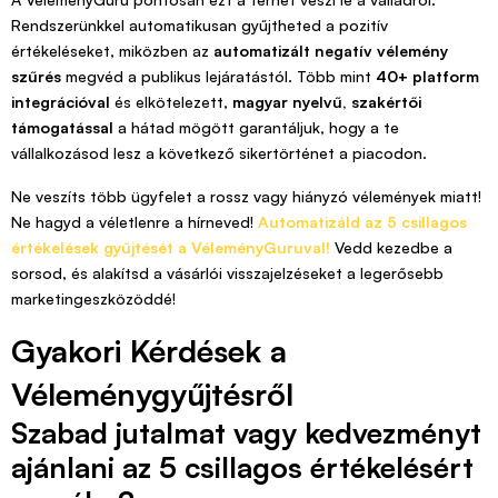
Rendszerünkkel automatikusan gyűjtheted a pozitív
értékeléseket, miközben az
automatizált negatív vélemény
szűrés
megvéd a publikus lejáratástól. Több mint
40+ platform
integrációval
és elkötelezett,
magyar nyelvű, szakértői
támogatással
a hátad mögött garantáljuk, hogy a te
vállalkozásod lesz a következő sikertörténet a piacodon.
Ne veszíts több ügyfelet a rossz vagy hiányzó vélemények miatt!
Ne hagyd a véletlenre a hírneved!
Automatizáld az 5 csillagos
értékelések gyűjtését a VéleményGuruval!
Vedd kezedbe a
sorsod, és alakítsd a vásárlói visszajelzéseket a legerősebb
marketingeszközöddé!
Gyakori Kérdések a
Véleménygyűjtésről
Szabad jutalmat vagy kedvezményt
ajánlani az 5 csillagos értékelésért