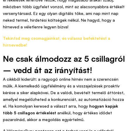
miközben több ügyfelet vonzol, mint az alacsonyabbra értékelt
versenytársaid. Ez egy olyan digitális tőke, ami nap mint nap
neked termel, hirdetési költségek nélkül. Ne hagyd, hogy a
hírneved a véletlenre legyen bízva!
Tekintsd meg csomagjainkat, és válassz befektetést a
hírnevedbe!
Ne csak álmodozz az 5 csillagról
– vedd át az irányítást!
A cikkből kiderült: a ragyogó online hírnév nem a szerencsén
múlik. A kiemelkedő ügyfélélmény és a visszajelzések proaktív
kérése a siker alapkövei. De a valódi, bevételt termelő áttörést,
amellyel megelőzheted a konkurenciát, az automatizáció hozza
el. Ha komolyan keresed a választ arra, hogy
hogyan kapjak
több 5 csillagos értékelést
anélkül, hogy értékes idődet
pazarolnád, akkor a megoldás egyértelmű.
A VéleményGuru pontosan ezt a terhet veszi le a válladról.