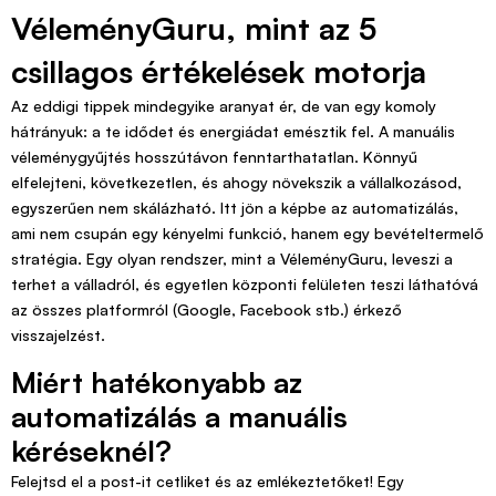
VéleményGuru, mint az 5
csillagos értékelések motorja
Az eddigi tippek mindegyike aranyat ér, de van egy komoly
hátrányuk: a te idődet és energiádat emésztik fel. A manuális
véleménygyűjtés hosszútávon fenntarthatatlan. Könnyű
elfelejteni, következetlen, és ahogy növekszik a vállalkozásod,
egyszerűen nem skálázható. Itt jön a képbe az automatizálás,
ami nem csupán egy kényelmi funkció, hanem egy bevételtermelő
stratégia. Egy olyan rendszer, mint a VéleményGuru, leveszi a
terhet a válladról, és egyetlen központi felületen teszi láthatóvá
az összes platformról (Google, Facebook stb.) érkező
visszajelzést.
Miért hatékonyabb az
automatizálás a manuális
kéréseknél?
Felejtsd el a post-it cetliket és az emlékeztetőket! Egy