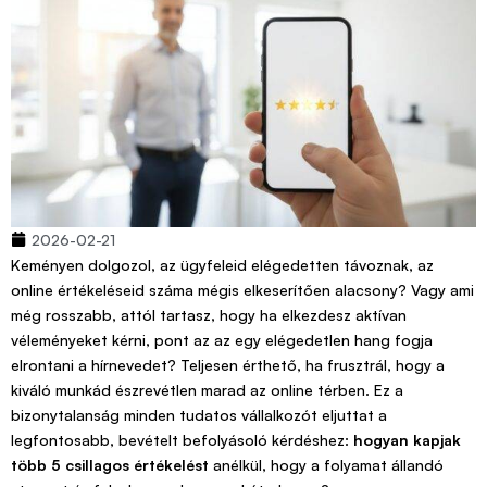
2026-02-21
Keményen dolgozol, az ügyfeleid elégedetten távoznak, az
online értékeléseid száma mégis elkeserítően alacsony? Vagy ami
még rosszabb, attól tartasz, hogy ha elkezdesz aktívan
véleményeket kérni, pont az az egy elégedetlen hang fogja
elrontani a hírnevedet? Teljesen érthető, ha frusztrál, hogy a
kiváló munkád észrevétlen marad az online térben. Ez a
bizonytalanság minden tudatos vállalkozót eljuttat a
legfontosabb, bevételt befolyásoló kérdéshez:
hogyan kapjak
több 5 csillagos értékelést
anélkül, hogy a folyamat állandó