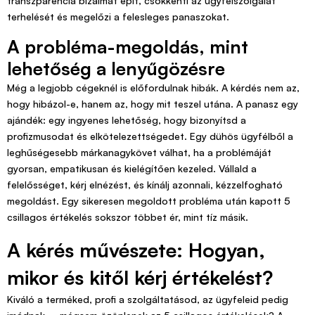
transzparencia bizalmat épít, csökkenti az ügyfélszolgálat
terhelését és megelőzi a felesleges panaszokat.
A probléma-megoldás, mint
lehetőség a lenyűgözésre
Még a legjobb cégeknél is előfordulnak hibák. A kérdés nem az,
hogy hibázol-e, hanem az, hogy mit teszel utána. A panasz egy
ajándék: egy ingyenes lehetőség, hogy bizonyítsd a
profizmusodat és elkötelezettségedet. Egy dühös ügyfélből a
leghűségesebb márkanagykövet válhat, ha a problémáját
gyorsan, empatikusan és kielégítően kezeled. Vállald a
felelősséget, kérj elnézést, és kínálj azonnali, kézzelfogható
megoldást. Egy sikeresen megoldott probléma után kapott 5
csillagos értékelés sokszor többet ér, mint tíz másik.
A kérés művészete: Hogyan,
mikor és kitől kérj értékelést?
Kiváló a terméked, profi a szolgáltatásod, az ügyfeleid pedig