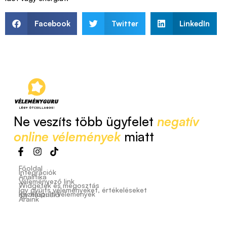
Facebook
Twitter
LinkedIn
Ne veszíts több ügyfelet
negatív
online vélemények
miatt
Főoldal
Integrációk
Analitika
Véleményező link
Widgetek és megosztás
Így gyűjts véleményeket, értékeléseket
Kezelőpult/Vélemények
Így használd
Áraink