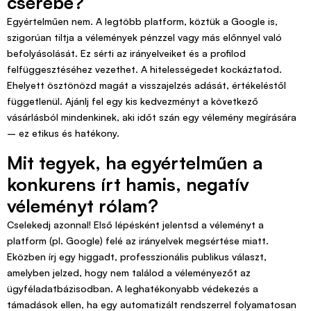
cserébe?
Egyértelműen nem. A legtöbb platform, köztük a Google is,
szigorúan tiltja a vélemények pénzzel vagy más előnnyel való
befolyásolását. Ez sérti az irányelveiket és a profilod
felfüggesztéséhez vezethet. A hitelességedet kockáztatod.
Ehelyett ösztönözd magát a visszajelzés adását, értékeléstől
függetlenül. Ajánlj fel egy kis kedvezményt a következő
vásárlásból mindenkinek, aki időt szán egy vélemény megírására
– ez etikus és hatékony.
Mit tegyek, ha egyértelműen a
konkurens írt hamis, negatív
véleményt rólam?
Cselekedj azonnal! Első lépésként jelentsd a véleményt a
platform (pl. Google) felé az irányelvek megsértése miatt.
Eközben írj egy higgadt, professzionális publikus választ,
amelyben jelzed, hogy nem találod a véleményezőt az
ügyféladatbázisodban. A leghatékonyabb védekezés a
támadások ellen, ha egy automatizált rendszerrel folyamatosan