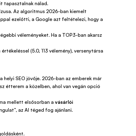
mit tapasztalnak nálad.
pulzusa. Az algoritmus 2026-ban kiemelt
pal ezelőtti, a Google azt feltételezi, hogy a
 régebbi véleményeket. Ha a TOP3-ban akarsz
z a helyi SEO jövője. 2026-ban az emberek már
asz étterem a közelben, ahol van vegán opció
lma mellett elsősorban a
vásárlói
ulat”, az AI téged fog ajánlani.
goldásként.