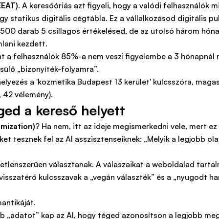
EEAT)
. A keresőóriás azt figyeli, hogy a valódi felhasználók 
 statikus digitális cégtábla. Ez a vállalkozásod digitális 
 500 darab 5 csillagos értékelésed, de az utolsó három hónap
lani kezdett.
nt a felhasználók 85%-a nem veszi figyelembe a 3 hónapnál
sülő „bizonyíték-folyamra”.
ged a kereső helyett
mization)
? Ha nem, itt az ideje megismerkedni vele, mert e
t tesznek fel az AI asszisztenseiknek: „Melyik a legjobb ol
etlenszerűen választanak. A válaszaikat a weboldalad tarta
isszatérő kulcsszavak a „vegán választék” és a „nyugodt hang
antikáját.
b „adatot” kap az AI, hogy téged azonosítson a legjobb me