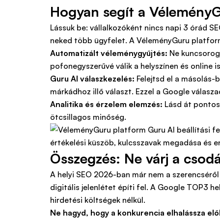
Hogyan segít a VéleményG
Lássuk be: vállalkozóként nincs napi 3 órád S
neked több ügyfelet. A VéleményGuru platfor
Automatizált véleménygyűjtés:
Ne kuncsorogj
pofonegyszerűvé válik a helyszínen és online is.
Guru AI válaszkezelés:
Felejtsd el a másolás-b
márkádhoz illő választ. Ezzel a Google válaszad
Analitika és érzelem elemzés:
Lásd át pontosa
ötcsillagos minőség.
Összegzés: Ne várj a csodá
A helyi SEO 2026-ban már nem a szerencséről s
digitális jelenlétet építi fel. A Google TOP3 h
hirdetési költségek nélkül.
Ne hagyd, hogy a konkurencia elhalássza elől