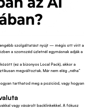
engébb szolgáltatást nyújt — mégis ott virít a
özben a szomszéd üzletnél egymásnak adják a
özött (ez a bizonyos Local Pack), akkor a
asztikusan megváltoztak. Már nem elég „néha”
hogyan tarthatod meg a pozíciód, vagy hogyan
valuta
vakkal vagy vásárolt backlinkekkel. A fókusz