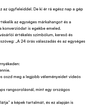
 az ügyfeleiddel. De ki ér rá egész nap a gép
értékelik az egységes márkahangot és a
a konverziódat is egekbe emeled.
örnyékeden:
ennie.
 és oszd meg a legjobb véleményeidet videós
Maps rangsorolásnál, mint egy országos
tja” a képek tartalmát, és ez alapján is