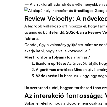
— A strukturált adatok és a véleményekben sz
Review Velocity: A növeke
A legtöbb vállalkozó ott hibázza el, hogy ta
gyanús és büntetendő. 2026-ban a
Review Ve
faktora.
Gondolj úgy a véleménygyűjtésre, mint az edzé
akarja látni, hogy a vállalkozásod „él”.
Miért fontos a folyamatos áramlás?
Bizalom építése:
Az új vevők látják, hogy
Algoritmus etetése:
Minden új vélemény 
Védekezés:
Ha becsúszik egy-egy negatí
Ha szeretnéd tudni, hogyan tarthatod fenn ez
Az interakció fontossága: 
Sokan elfelejtik, hogy a Google nem csak azt né