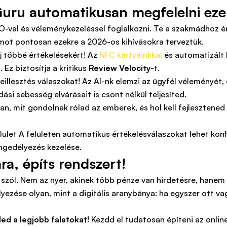
uru automatikusan megfelelni eze
EO-val és véleménykezeléssel foglalkozni. Te a szakmádhoz é
mot pontosan ezekre a 2026-os kihívásokra terveztük.
 többé értékelésekért! Az
NFC kártyáinkkal
és automatizált 
 Ez biztosítja a kritikus
Review Velocity
-t.
eillesztés válaszokat! Az AI-nk elemzi az ügyfél véleményét,
ási sebesség elvárásait is csont nélkül teljesíted.
n, mit gondolnak rólad az emberek, és hol kell fejlesztene
ra, építs rendszert!
zól. Nem az nyer, akinek több pénze van hirdetésre, hanem 
elyezése olyan, mint a digitális aranybánya: ha egyszer ott 
ed a legjobb falatokat!
Kezdd el tudatosan építeni az onli