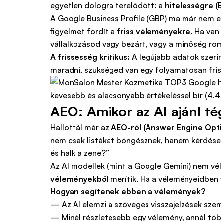
egyetlen dologra terelődött: a
hitelességre (
A Google Business Profile (GBP) ma már nem egy
figyelmet fordít a
friss véleményekre
. Ha van
vállalkozásod vagy bezárt, vagy a minőség rom
A frissesség kritikus:
A legújabb adatok szeri
maradni, szükséged van egy folyamatosan fris
AEO: Amikor az AI ajánl té
Hallottál már az
AEO-ról (Answer Engine Opti
nem csak listákat böngésznek, hanem kérdéseke
és halk a zene?”
Az AI modellek (mint a Google Gemini) nem vél
véleményekből
merítik. Ha a véleményeidben v
Hogyan segítenek ebben a vélemények?
— Az AI elemzi a szöveges visszajelzések szem
— Minél részletesebb egy vélemény, annál töb