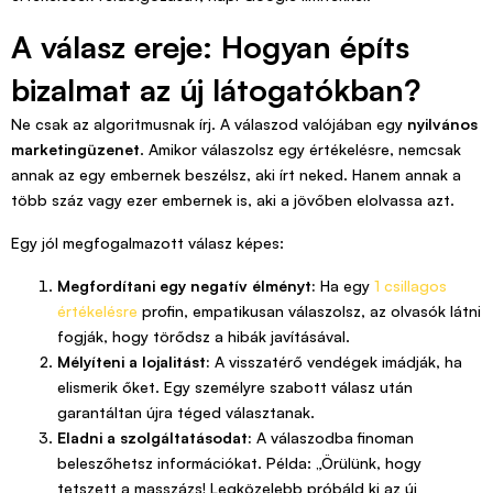
A válasz ereje: Hogyan építs
bizalmat az új látogatókban?
Ne csak az algoritmusnak írj. A válaszod valójában egy
nyilvános
marketingüzenet
. Amikor válaszolsz egy értékelésre, nemcsak
annak az egy embernek beszélsz, aki írt neked. Hanem annak a
több száz vagy ezer embernek is, aki a jövőben elolvassa azt.
Egy jól megfogalmazott válasz képes:
Megfordítani egy negatív élményt:
Ha egy
1 csillagos
értékelésre
profin, empatikusan válaszolsz, az olvasók látni
fogják, hogy törődsz a hibák javításával.
Mélyíteni a lojalitást:
A visszatérő vendégek imádják, ha
elismerik őket. Egy személyre szabott válasz után
garantáltan újra téged választanak.
Eladni a szolgáltatásodat:
A válaszodba finoman
beleszőhetsz információkat. Példa: „Örülünk, hogy
tetszett a masszázs! Legközelebb próbáld ki az új