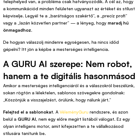
telephelyed van, a probléma csak hatványozódik. A cél az, hogy
a kommunikációd minden felületen ugyanazt az értéket és stílust
képviselje. Legyél te a „barátságos szakértő”, a „precíz profi”
vagy a „lazán közvetlen partner” — a lényeg, hogy
maradj hű
önmagadhoz
.
De hogyan válaszolj mindenre egységesen, ha nincs időd
gépelni? Itt jön a képbe a mesterséges intelligencia.
A GURU AI szerepe: Nem robot,
hanem a te digitális hasonmásod
Amikor a mesterséges intelligenciáról és a válaszokról beszélünk,
sokan rögtön a lélektelen, sablonos szövegekre gondolnak:
„Köszönjük a visszajelzést, örülünk, hogy nálunk járt.”
Felejtsd el a sablonokat.
A
VéleményGuru
rendszere, és azon
belül a
GURU AI
, nem egy előre megírt listából válogat. Ez egy
olyan intelligens motor, amit kifejezetten a te vállalkozásod
stílusára tanítunk be.