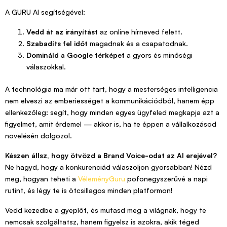
A GURU AI segítségével:
Vedd át az irányítást
az online hírneved felett.
Szabadíts fel időt
magadnak és a csapatodnak.
Domináld a Google térképet
a gyors és minőségi
válaszokkal.
A technológia ma már ott tart, hogy a mesterséges intelligencia
nem elveszi az emberiességet a kommunikációdból, hanem épp
ellenkezőleg: segít, hogy minden egyes ügyfeled megkapja azt a
figyelmet, amit érdemel — akkor is, ha te éppen a vállalkozásod
növelésén dolgozol.
Készen állsz, hogy ötvözd a Brand Voice-odat az AI erejével?
Ne hagyd, hogy a konkurenciád válaszoljon gyorsabban! Nézd
meg, hogyan teheti a
VéleményGuru
pofonegyszerűvé a napi
rutint, és légy te is ötcsillagos minden platformon!
Vedd kezedbe a gyeplőt, és mutasd meg a világnak, hogy te
nemcsak szolgáltatsz, hanem figyelsz is azokra, akik téged