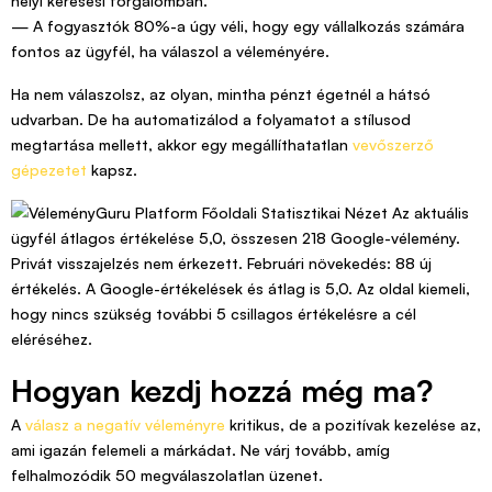
helyi keresési forgalomban.
— A fogyasztók 80%-a úgy véli, hogy egy vállalkozás számára
fontos az ügyfél, ha válaszol a véleményére.
Ha nem válaszolsz, az olyan, mintha pénzt égetnél a hátsó
udvarban. De ha automatizálod a folyamatot a stílusod
megtartása mellett, akkor egy megállíthatatlan
vevőszerző
gépezetet
kapsz.
Hogyan kezdj hozzá még ma?
A
válasz a negatív véleményre
kritikus, de a pozitívak kezelése az,
ami igazán felemeli a márkádat. Ne várj tovább, amíg
felhalmozódik 50 megválaszolatlan üzenet.