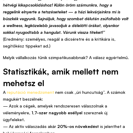
hétvégi kikapcsolódáshoz! Külön öröm számunkra, hogy a
reggelink elnyerte a tetszéseteket — a házi lekvárjainkra mi is
büszkék vagyunk. Sajnáljuk, hogy szombat délután zsúfoltabb volt
a wellness, legközelebb javasoljuk a délelőtti órákat, olyankor
sokkal nyugodtabb a hangulat. Várunk vissza titeket!”
(Eredmény: személyes, reagál a dicséretre és a kritikára is,
segítőkész tippeket ad.)
Melyik vállalkozás tűnik szimpatikusabbnak? A válasz egyértelmű.
Statisztikák, amik mellett nem
mehetsz el
A
reputáció menedzsment
nem csak „úri huncutság”. A számok
magukért beszélnek:
— Azok a cégek, amelyek rendszeresen válaszolnak a
véleményekre,
1,7-szer nagyobb eséllyel
szereznek új
ügyfeleket.
— Az aktív válaszadás akár
20%-os növekedést
is jelenthet a