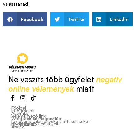
választanak!
Facebook
Twitter
LinkedIn
Ne veszíts több ügyfelet
negatív
online vélemények
miatt
Főoldal
Integrációk
Analitika
Véleményező link
Widgetek és megosztás
Így gyűjts véleményeket, értékeléseket
Kezelőpult/Vélemények
Így használd
Áraink