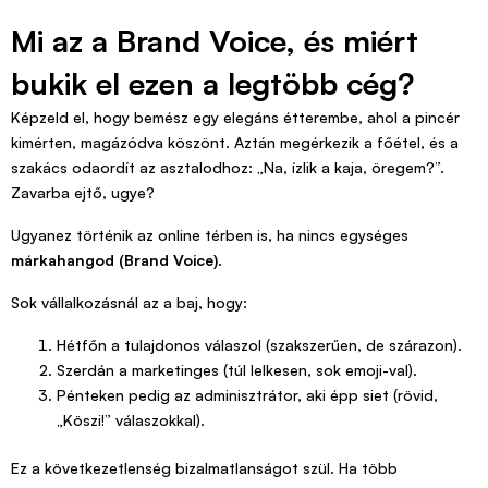
Mi az a Brand Voice, és miért
bukik el ezen a legtöbb cég?
Képzeld el, hogy bemész egy elegáns étterembe, ahol a pincér
kimérten, magázódva köszönt. Aztán megérkezik a főétel, és a
szakács odaordít az asztalodhoz: „Na, ízlik a kaja, öregem?”.
Zavarba ejtő, ugye?
Ugyanez történik az online térben is, ha nincs egységes
márkahangod (Brand Voice)
.
Sok vállalkozásnál az a baj, hogy:
Hétfőn a tulajdonos válaszol (szakszerűen, de szárazon).
Szerdán a marketinges (túl lelkesen, sok emoji-val).
Pénteken pedig az adminisztrátor, aki épp siet (rövid,
„Köszi!” válaszokkal).
Ez a következetlenség bizalmatlanságot szül. Ha több