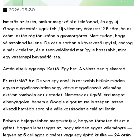
2026-03-30
Ismerős az érzés, amikor megszólal a telefonod, és egy új
Google-értesítés ugrik fel: „Új vélemény érkezett”? Elsőre jön az
öröm, aztán rögtön utána a gyomorgörcs. Mert tudod, hogy
válaszolnod kellene. De ott a sorban a következő ügyfél, csörög
a másik telefon, és a tennivalólistád már így is hosszabb, mint
egy vasárnapi bevásárlólista.
Aztán eltelik egy nap. Kettő. Egy hét. A válasz pedig elmarad.
Frusztráló? Az.
De van egy ennél is rosszabb hírünk: minden
egyes megválaszolatlan vagy késve megválaszolt vélemény
aktívan rombolja az üzletedet. Nemcsak az ügyfél érzi magát
elhanyagolva, hanem a Google algoritmusa is szépen lassan
elkezdi hátrébb sorolni a vállalkozásodat a találati listán.
Ebben a bejegyzésben megmutatjuk, hogyan törheted át ezt a
gátat. Hogyan lehetséges az, hogy minden egyes véleményre —
legyen az 5 csillagos dicséret vagy egy építő kritika —
24 órán