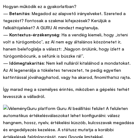
Hogyan működik ez a gyakorlatban?
—
Betanítás:
Megadod az alapvető irányelveket. Szereted a
tegezést? Fontosak a szakmai kifejezések? Kerüljük a
felkiáltójeleket? A GURU AI mindezt megtanulja.
—
Kontextus-érzékenység:
Ha a vendég kiemeli, hogy „isteni
volt a túrógombóc”, az AI nem egy általános köszönetet ír,
hanem belefoglalja a választ: „Nagyon örülünk, hogy ízlett a
túrógombócunk, a séfünk is büszke rá!”.
—
Időmegtakarítás:
Nem kell nulláról kitalálnod a mondatokat.
Az AI legenerálja a tökéletes tervezetet, te pedig egyetlen
kattintással jóváhagyhatod, vagy ha akarod, finomíthatsz rajta.
Így marad meg a személyes érintés, miközben a gépelés terhét
levesszük a válladról.