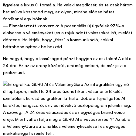
figyelem a luxus új formája. Ha valaki megdicsér, és te csak három
hét múlva köszönöd meg, az olyan, mintha élőben hátat
fordítanál egy bóknak.
—
Elszalasztott konverzió:
A potenciális új ügyfelek 93%-a
elolvassa a véleményeket (és a rájuk adott válaszokat is!), mielőtt
döntene. Ha látják, hogy „friss” a kommunikáció, sokkal
bátrabban nyitnak be hozzád.
Ne hagyd, hogy a lassúságod pénzt hagyjon az asztalon! A cél a
24 óra. Ez az az arany középút, ami még emberi, de már jelzi a
profizmust.