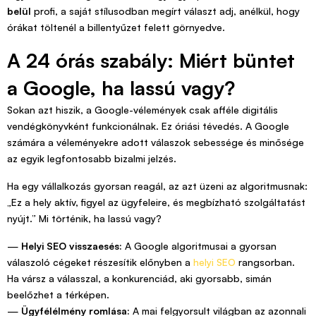
belül
profi, a saját stílusodban megírt választ adj, anélkül, hogy
órákat töltenél a billentyűzet felett görnyedve.
A 24 órás szabály: Miért büntet
a Google, ha lassú vagy?
Sokan azt hiszik, a Google-vélemények csak afféle digitális
vendégkönyvként funkcionálnak. Ez óriási tévedés. A Google
számára a véleményekre adott válaszok sebessége és minősége
az egyik legfontosabb bizalmi jelzés.
Ha egy vállalkozás gyorsan reagál, az azt üzeni az algoritmusnak:
„Ez a hely aktív, figyel az ügyfeleire, és megbízható szolgáltatást
nyújt.” Mi történik, ha lassú vagy?
—
Helyi SEO visszaesés:
A Google algoritmusai a gyorsan
válaszoló cégeket részesítik előnyben a
helyi SEO
rangsorban.
Ha vársz a válasszal, a konkurenciád, aki gyorsabb, simán
beelőzhet a térképen.
—
Ügyfélélmény romlása:
A mai felgyorsult világban az azonnali