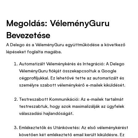
Megoldás: VéleményGuru
Bevezetése
A Delego és a VéleményGuru együttműködése a következő
lépéseket foglalta magába.
Automatizált Véleménykérés és Integráció: A Delego
VéleményGuru fiókját összekapcsoltuk a Google
cégprofiljukkal. Ez lehetővé tette az automatizált és
személyre szabott véleménykérő e-mailek kiküldését.
Testreszabott Kommunikáció: Az e-mailek tartalmát
testreszabtuk, hogy azok maximalizálják az ügyfelek
válaszadási hajlandóságát.
Emlékeztetők és Utánkövetés: Az első véleménykérést
követően két emlékeztető email került kiküldésre. Ez