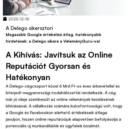
2025-12-18
A Delego sikersztori
Magasabb Google értékelési átlag, hatékonyabb
hirdetések: a Delego sikere a VéleményGuru-val
A Kihívás: Javítsuk az Online
Reputációt Gyorsan és
Hatékonyan
A Delego-cégcsoport közel 6 Mrd Ft-os éves árbevétellel és
kiterjedt magyarországi irodahálózattal rendelkezik. A cég
már jó ideje szembesült az online vélemények kezelésének
kihívásaival. A vállalkozás számára kulcsfontosságú volt, hogy
a Google és Facebookon elérhető értékeléseik átlaga
javuljon, hiszen online reputációjuk alapvetően befolyásolja a
potenciális új munkavállalóik és ügyfeleik bizalmát.