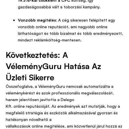
19,3%-kal csökkent a CPC
költség, így
gazdaságosabbá vált a toborzási kampány.
Vonzóbb megítélés:
A cég sikeresen felépített egy
vonzóbb online reputációt, ami nagyobb online
láthatóságot és több bizalmat és több eredményezett,
mindezt reklámköltség-mentesen.
Következtetés: A
VéleményGuru Hatása Az
Üzleti Sikerre
Összefoglalva, a VéleményGuru nemcsak automatizálta a
véleménykérést és azok professzionális megválaszolását,
hanem jelentősen javította a Delego
Kft. online reputációját. Az eredmények azt mutatják, hogy a
megfelelő stratégia és eszközök alkalmazásával gyorsan és
hatékonyan növelhető a
vállalkozások online megítélése, ami közvetlenül járul hozzá az