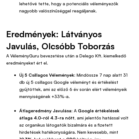
lehetővé tette, hogy a potenciális véleményezők
nagyobb valószínűséggel reagáljanak.
Eredmények: Látványos
Javulás, Olcsóbb Toborzás
A VéleményGuru bevezetése után a Delego Kft. kiemelkedő
eredményeket ért el.
Új 5 Csillagos Vélemények:
Mindössze 7 nap alatt 31
db új 5 csillagos Google véleményt és értékelést
gyűjtöttek, ami az előző 6 év során elért véleményeik
mennyiségének +33%-a.
Átlageredmény Javulása:
A
Google értékelések
átlaga 4.0-ról 4.3-ra nőtt,
ami jelentős hatással volt
az organikus látogatók bizalmára és a fizetett
hirdetések hatékonyságára. Nem kevesebb, mint