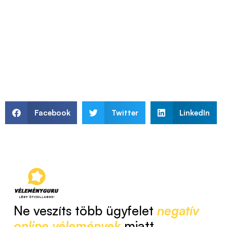
Facebook
Twitter
LinkedIn
Ne veszíts több ügyfelet
negatív
online vélemények
miatt