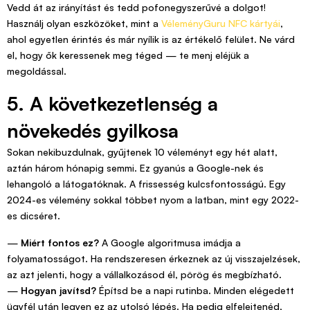
Vedd át az irányítást és tedd pofonegyszerűvé a dolgot!
Használj olyan eszközöket, mint a
VéleményGuru NFC kártyái
,
ahol egyetlen érintés és már nyílik is az értékelő felület. Ne várd
el, hogy ők keressenek meg téged — te menj eléjük a
megoldással.
5. A következetlenség a
növekedés gyilkosa
Sokan nekibuzdulnak, gyűjtenek 10 véleményt egy hét alatt,
aztán három hónapig semmi. Ez gyanús a Google-nek és
lehangoló a látogatóknak. A frissesség kulcsfontosságú. Egy
2024-es vélemény sokkal többet nyom a latban, mint egy 2022-
es dicséret.
—
Miért fontos ez?
A Google algoritmusa imádja a
folyamatosságot. Ha rendszeresen érkeznek az új visszajelzések,
az azt jelenti, hogy a vállalkozásod él, pörög és megbízható.
—
Hogyan javítsd?
Építsd be a napi rutinba. Minden elégedett
ügyfél után legyen ez az utolsó lépés. Ha pedig elfelejtenéd,