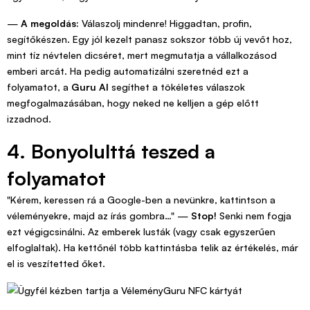
—
A megoldás:
Válaszolj mindenre! Higgadtan, profin,
segítőkészen. Egy jól kezelt panasz sokszor több új vevőt hoz,
mint tíz névtelen dicséret, mert megmutatja a vállalkozásod
emberi arcát. Ha pedig automatizálni szeretnéd ezt a
folyamatot, a
Guru AI
segíthet a tökéletes válaszok
megfogalmazásában, hogy neked ne kelljen a gép előtt
izzadnod.
4. Bonyolulttá teszed a
folyamatot
"Kérem, keressen rá a Google-ben a nevünkre, kattintson a
véleményekre, majd az írás gombra…" —
Stop!
Senki nem fogja
ezt végigcsinálni. Az emberek lusták (vagy csak egyszerűen
elfoglaltak). Ha kettőnél több kattintásba telik az értékelés, már
el is veszítetted őket.