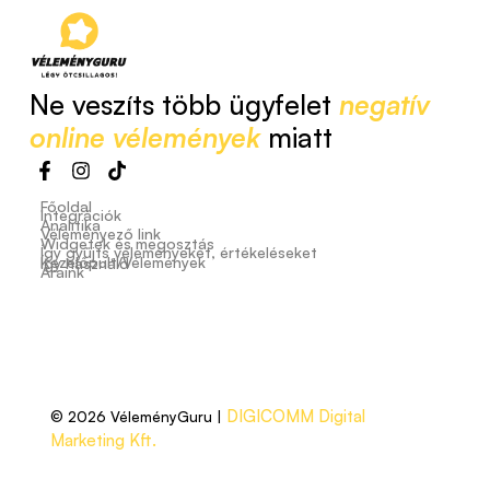
Ne veszíts több ügyfelet
negatív
online vélemények
miatt
Főoldal
Integrációk
Analitika
Véleményező link
Widgetek és megosztás
Így gyűjts véleményeket, értékeléseket
Kezelőpult/Vélemények
Így használd
Áraink
DIGICOMM Digital
© 2026 VéleményGuru |
Marketing Kft.