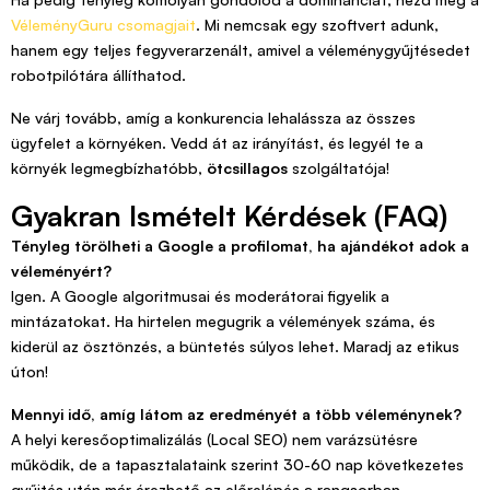
VéleményGuru csomagjait
. Mi nemcsak egy szoftvert adunk,
hanem egy teljes fegyverarzenált, amivel a véleménygyűjtésedet
robotpilótára állíthatod.
Ne várj tovább, amíg a konkurencia lehalássza az összes
ügyfelet a környéken. Vedd át az irányítást, és legyél te a
környék legmegbízhatóbb,
ötcsillagos
szolgáltatója!
Gyakran Ismételt Kérdések (FAQ)
Tényleg törölheti a Google a profilomat, ha ajándékot adok a
véleményért?
Igen. A Google algoritmusai és moderátorai figyelik a
mintázatokat. Ha hirtelen megugrik a vélemények száma, és
kiderül az ösztönzés, a büntetés súlyos lehet. Maradj az etikus
úton!
Mennyi idő, amíg látom az eredményét a több véleménynek?
A helyi keresőoptimalizálás (Local SEO) nem varázsütésre
működik, de a tapasztalataink szerint 30-60 nap következetes
gyűjtés után már érezhető az előrelépés a rangsorban.