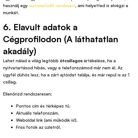
használj egy
automatizált rendszert
, ami helyetted is elvégzi a
munkát.
6. Elavult adatok a
Cégprofilodon (A láthatatlan
akadály)
Lehet nálad a világ legtöbb
ötcsillagos
értékelése, ha a
nyitvatartásod hibás, vagy a telefonszámod már nem él. Az
ügyfél dühös lesz, ha a zárt ajtóidat találja, és már repül is az 1
csillag.
Ellenőrizd rendszeresen:
Pontos cím és térképes tű.
Aktuális telefonszám.
Weboldal link (ami működik is!).
Friss fotók az üzletről.