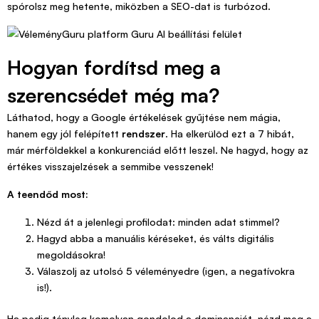
spórolsz meg hetente, miközben a SEO-dat is turbózod.
Hogyan fordítsd meg a
szerencsédet még ma?
Láthatod, hogy a Google értékelések gyűjtése nem mágia,
hanem egy jól felépített
rendszer
. Ha elkerülöd ezt a 7 hibát,
már mérföldekkel a konkurenciád előtt leszel. Ne hagyd, hogy az
értékes visszajelzések a semmibe vesszenek!
A teendőd most:
Nézd át a jelenlegi profilodat: minden adat stimmel?
Hagyd abba a manuális kéréseket, és válts digitális
megoldásokra!
Válaszolj az utolsó 5 véleményedre (igen, a negatívokra
is!).
Ha pedig tényleg komolyan gondolod a dominanciát, nézd meg a