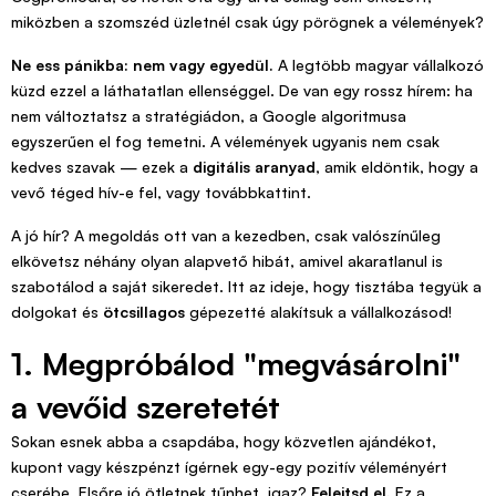
miközben a szomszéd üzletnél csak úgy pörögnek a vélemények?
Ne ess pánikba: nem vagy egyedül.
A legtöbb magyar vállalkozó
küzd ezzel a láthatatlan ellenséggel. De van egy rossz hírem: ha
nem változtatsz a stratégiádon, a Google algoritmusa
egyszerűen el fog temetni. A vélemények ugyanis nem csak
kedves szavak — ezek a
digitális aranyad
, amik eldöntik, hogy a
vevő téged hív-e fel, vagy továbbkattint.
A jó hír? A megoldás ott van a kezedben, csak valószínűleg
elkövetsz néhány olyan alapvető hibát, amivel akaratlanul is
szabotálod a saját sikeredet. Itt az ideje, hogy tisztába tegyük a
dolgokat és
ötcsillagos
gépezetté alakítsuk a vállalkozásod!
1. Megpróbálod "megvásárolni"
a vevőid szeretetét
Sokan esnek abba a csapdába, hogy közvetlen ajándékot,
kupont vagy készpénzt ígérnek egy-egy pozitív véleményért
cserébe. Elsőre jó ötletnek tűnhet, igaz?
Felejtsd el.
Ez a