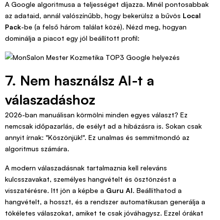
A Google algoritmusa a teljességet díjazza. Minél pontosabbak
az adataid, annál valószínűbb, hogy bekerülsz a bűvös
Local
Pack
-be (a felső három találat közé). Nézd meg, hogyan
dominálja a piacot egy jól beállított profil:
7. Nem használsz AI-t a
válaszadáshoz
2026-ban manuálisan körmölni minden egyes választ? Ez
nemcsak időpazarlás, de esélyt ad a hibázásra is. Sokan csak
annyit írnak: "Köszönjük!". Ez unalmas és semmitmondó az
algoritmus számára.
A modern válaszadásnak tartalmaznia kell releváns
kulcsszavakat, személyes hangvételt és ösztönzést a
visszatérésre. Itt jön a képbe a
Guru AI
. Beállíthatod a
hangvételt, a hosszt, és a rendszer automatikusan generálja a
tökéletes válaszokat, amiket te csak jóváhagysz. Ezzel órákat