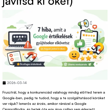
javítsd ki őket)
2026-03-14
Frusztrál, hogy a konkurenciád valahogy mindig előtted terem a
Google-ben, pedig te tudod, hogy a te szolgáltatásod köröket
ver rájuk? Ismerős az érzés, amikor ránézel a Google
Cégprofilodra, és hetek óta egy árva csillag sem érkezett,