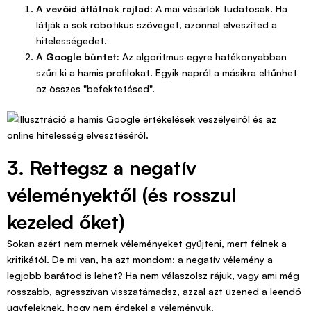
A vevőid átlátnak rajtad:
A mai vásárlók tudatosak. Ha
látják a sok robotikus szöveget, azonnal elveszíted a
hitelességedet.
A Google büntet:
Az algoritmus egyre hatékonyabban
szűri ki a hamis profilokat. Egyik napról a másikra eltűnhet
az összes "befektetésed".
3. Rettegsz a negatív
véleményektől (és rosszul
kezeled őket)
Sokan azért nem mernek véleményeket gyűjteni, mert félnek a
kritikától. De mi van, ha azt mondom: a negatív vélemény a
legjobb barátod is lehet? Ha nem válaszolsz rájuk, vagy ami még
rosszabb, agresszívan visszatámadsz, azzal azt üzened a leendő
ügyfeleknek, hogy nem érdekel a véleményük.