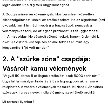
legrövidebb út a digitális öngyilkossághoz.
A Google irányelvei kőkemények: tilos bármilyen közvetlen
ellenszolgáltatást kínálni az értékelésekért. Ha az algoritmus (ami
okosabb, mint hinnéd) megérzi a turpisságot, nemcsak a
véleményeket törli, de az egész profilodat is felfüggesztheti.
—
A megoldás:
Ne vásárolj véleményeket, hanem érdemeld ki
őket! Az őszinte visszajelzés sokkal többet ér, mint egy
kényszerített "jó volt minden".
2. A "szürke zóna" csapdája:
Vásárolt kamu vélemények
"Vegyél 50 darab 5 csillagos értékelést csak 5000 forintért!" —
Ugye láttál már ilyen hirdetést? Ez a legnagyobb akna, amire
ráléphetsz. A vásárolt vélemények messziről bűzlenek. Általános
szövegek, furcsa nevek, nulla előzmény az értékelő profilján.
Mi történik ilyenkor?