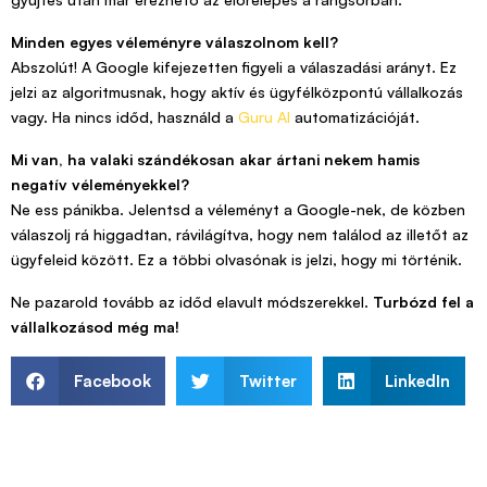
Minden egyes véleményre válaszolnom kell?
Abszolút! A Google kifejezetten figyeli a válaszadási arányt. Ez
jelzi az algoritmusnak, hogy aktív és ügyfélközpontú vállalkozás
vagy. Ha nincs időd, használd a
Guru AI
automatizációját.
Mi van, ha valaki szándékosan akar ártani nekem hamis
negatív véleményekkel?
Ne ess pánikba. Jelentsd a véleményt a Google-nek, de közben
válaszolj rá higgadtan, rávilágítva, hogy nem találod az illetőt az
ügyfeleid között. Ez a többi olvasónak is jelzi, hogy mi történik.
Ne pazarold tovább az időd elavult módszerekkel.
Turbózd fel a
vállalkozásod még ma!
Facebook
Twitter
LinkedIn