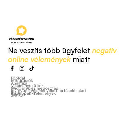
Ne veszíts több ügyfelet
negatív
online vélemények
miatt
Főoldal
Integrációk
Analitika
Véleményező link
Widgetek és megosztás
Így gyűjts véleményeket, értékeléseket
Kezelőpult/Vélemények
Így használd
Áraink