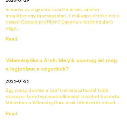
2026-01-29
Ismerős az a gyomorszorító érzés, amikor
meglátsz egy igazságtalan, 1 csillagos értékelést a
céged Google profilján? Egyetlen rosszindulatú
vagy...
Read
VéleményGuru Árak: Melyik csomag éri meg
a legjobban a cégednek?
2026-01-26
Egy rossz döntés a szoftverválasztásnál több
százezer forintnyi bevételkiesést okozhat havonta.
Miközben a VéleményGuru árak táblázatát nézed,...
Read