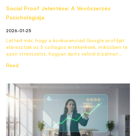
Social Proof Jelentése: A Vevőszerzés
Pszichológiája
2026-01-25
Láttad már, hogy a konkurenciád Google profilját
elárasztják az 5 csillagos értékelések, miközben te
azon stresszelsz, hogyan építs valódi bizalmat...
Read