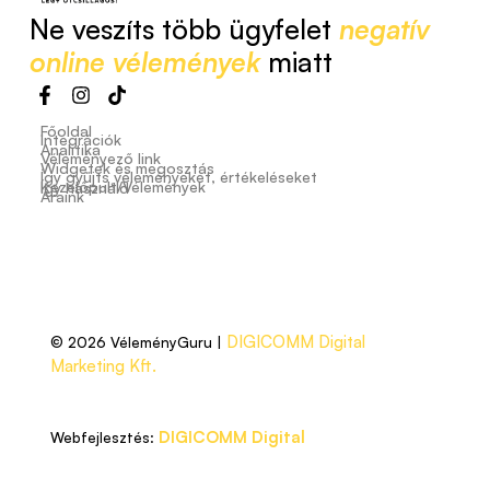
Ne veszíts több ügyfelet
negatív
online vélemények
miatt
Főoldal
Integrációk
Analitika
Véleményező link
Widgetek és megosztás
Így gyűjts véleményeket, értékeléseket
Kezelőpult/Vélemények
Így használd
Áraink
DIGICOMM Digital
© 2026 VéleményGuru |
Marketing Kft.
DIGICOMM Digital
Webfejlesztés: