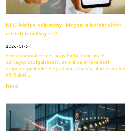
NFC kártya vélemény: Megéri a befektetést
a több 5 csillagért?
2026-01-31
Frusztrálónak érzed, hogy hiába nyújtasz 5
csillagos szolgáltatást, az online értékelések
mégsem gyűlnek? Eleged van a hatástalan e-mailes
körökből...
Read