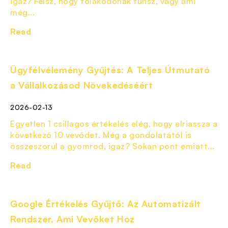
igaz? Félsz, hogy tolakodónak tűnsz, vagy ami
még...
Read
Ügyfélvélemény Gyűjtés: A Teljes Útmutató
a Vállalkozásod Növekedéséért
2026-02-13
Egyetlen 1 csillagos értékelés elég, hogy elriassza a
következő 10 vevődet. Még a gondolatától is
összeszorul a gyomrod, igaz? Sokan pont emiatt...
Read
Google Értékelés Gyűjtő: Az Automatizált
Rendszer, Ami Vevőket Hoz