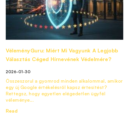
VéleményGuru: Miért Mi Vagyunk A Legjobb
Választás Céged Hírnevének Védelmére?
2026-01-30
Összeszorul a gyomrod minden alkalommal, amikor
egy új Google értékelésről kapsz értesítést?
Rettegsz, hogy egyetlen elégedetlen ügyfél
véleménye...
Read