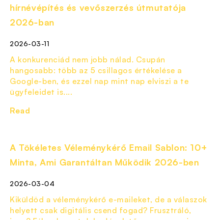
hírnévépítés és vevőszerzés útmutatója
2026-ban
2026-03-11
A konkurenciád nem jobb nálad. Csupán
hangosabb: több az 5 csillagos értékelése a
Google-ben, és ezzel nap mint nap elviszi a te
ügyfeleidet is....
Read
A Tökéletes Véleménykérő Email Sablon: 10+
Minta, Ami Garantáltan Működik 2026-ben
2026-03-04
Kiküldöd a véleménykérő e-maileket, de a válaszok
helyett csak digitális csend fogad? Frusztráló,