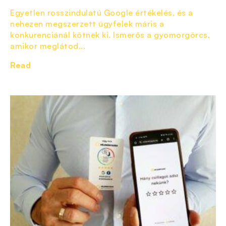
Egyetlen rosszindulatú Google értékelés, és a
nehezen megszerzett ügyfelek máris a
konkurenciánál kötnek ki. Ismerős a gyomorgörcs,
amikor meglátod...
Read