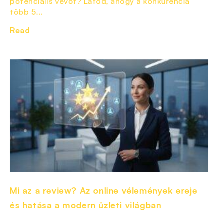
potenciális vevőt? Látod, ahogy a konkurencia
több 5...
Read
Mi az a review? Az online vélemények ereje
és hatása a modern üzleti világban