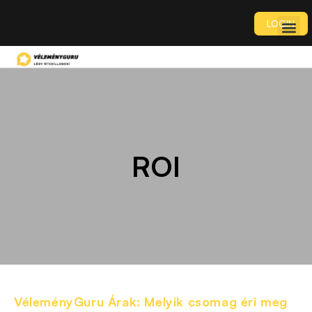
LOGIN
ROI
VéleményGuru Árak: Melyik csomag éri meg