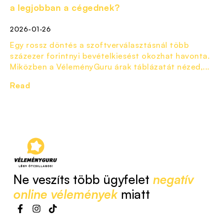
a legjobban a cégednek?
2026-01-26
Egy rossz döntés a szoftverválasztásnál több
százezer forintnyi bevételkiesést okozhat havonta.
Miközben a VéleményGuru árak táblázatát nézed,...
Read
Ne veszíts több ügyfelet
negatív
online vélemények
miatt