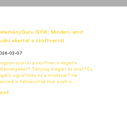
éleményGuru GYIK: Minden, amit
udni akartál a szoftverről
026-02-07
ogyan szűri ki a szoftver a negatív
éleményeket? Tényleg megéri az árát? És
egális egyáltalán ez a módszer? Ha
enned is felmerültek már ezek a...
ead