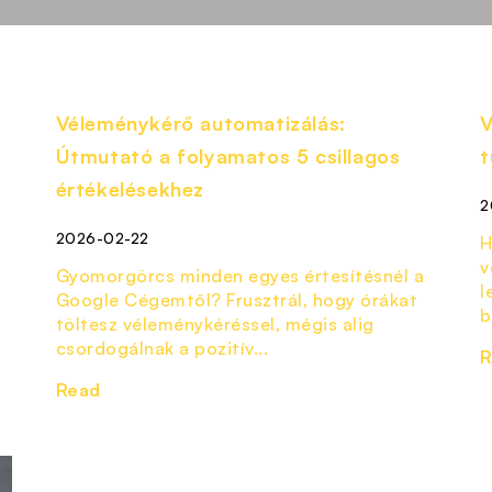
Véleménykérő automatizálás:
V
Útmutató a folyamatos 5 csillagos
t
értékelésekhez
2
2026-02-22
H
v
Gyomorgörcs minden egyes értesítésnél a
l
Google Cégemtől? Frusztrál, hogy órákat
b
töltesz véleménykéréssel, mégis alig
csordogálnak a pozitív...
R
Read