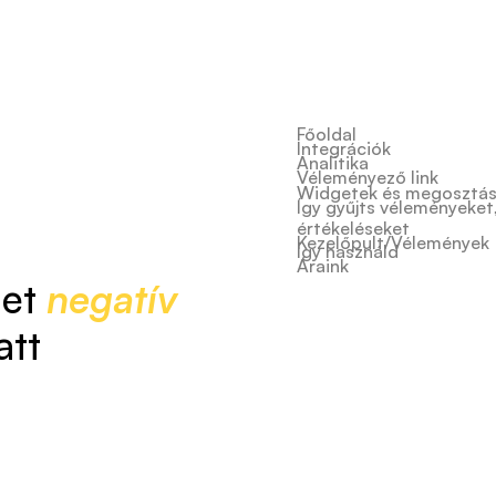
Főoldal
Integrációk
Analitika
Véleményező link
Widgetek és megosztá
Így gyűjts véleményeket
értékeléseket
Kezelőpult/Vélemények
Így használd
Áraink
let
negatív
att