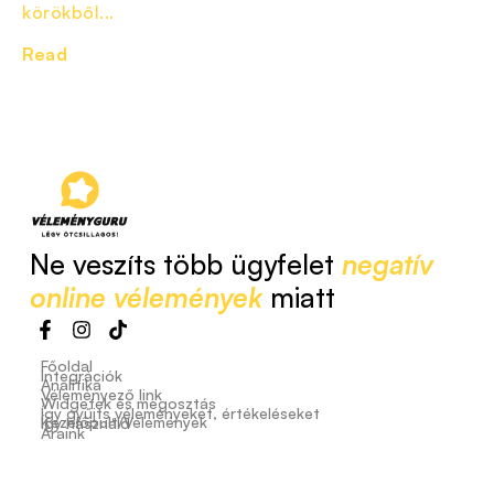
körökből...
Read
Ne veszíts több ügyfelet
negatív
online vélemények
miatt
Főoldal
Integrációk
Analitika
Véleményező link
Widgetek és megosztás
Így gyűjts véleményeket, értékeléseket
Kezelőpult/Vélemények
Így használd
Áraink