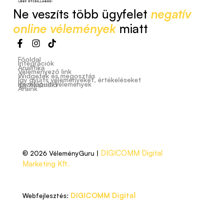
Ne veszíts több ügyfelet
negatív
online vélemények
miatt
Főoldal
Integrációk
Analitika
Véleményező link
Widgetek és megosztás
Így gyűjts véleményeket, értékeléseket
Kezelőpult/Vélemények
Így használd
Áraink
DIGICOMM Digital
© 2026 VéleményGuru |
Marketing Kft.
DIGICOMM Digital
Webfejlesztés: