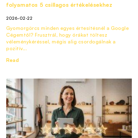
folyamatos 5 csillagos értékelésekhez
2026-02-22
Gyomorgörcs minden egyes értesítésnél a Google
Cégemtől? Frusztrál, hogy órákat töltesz
véleménykéréssel, mégis alig csordogálnak a
pozitív...
Read