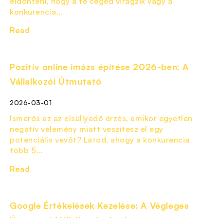
eldönteni, hogy a te céged virágzik vagy a
konkurencia...
Read
Pozitív online imázs építése 2026-ben: A
Vállalkozói Útmutató
2026-03-01
Ismerős az az elsüllyedő érzés, amikor egyetlen
negatív vélemény miatt veszítesz el egy
potenciális vevőt? Látod, ahogy a konkurencia
több 5...
Read
Google Értékelések Kezelése: A Végleges