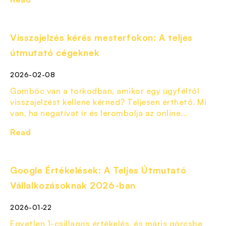
Visszajelzés kérés mesterfokon: A teljes
útmutató cégeknek
2026-02-08
Gombóc van a torkodban, amikor egy ügyféltől
visszajelzést kellene kérned? Teljesen érthető. Mi
van, ha negatívat ír és lerombolja az online...
Read
Google Értékelések: A Teljes Útmutató
Vállalkozásoknak 2026-ban
2026-01-22
Egyetlen 1-csillagos értékelés, és máris görcsbe