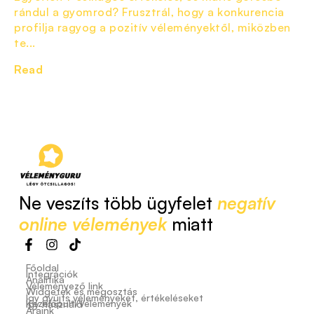
rándul a gyomrod? Frusztrál, hogy a konkurencia
profilja ragyog a pozitív véleményektől, miközben
te...
Read
Ne veszíts több ügyfelet
negatív
online vélemények
miatt
Főoldal
Integrációk
Analitika
Véleményező link
Widgetek és megosztás
Így gyűjts véleményeket, értékeléseket
Kezelőpult/Vélemények
Így használd
Áraink