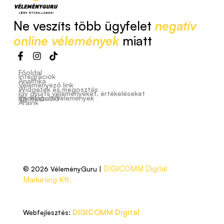
Ne veszíts több ügyfelet
negatív
online vélemények
miatt
Főoldal
Integrációk
Analitika
Véleményező link
Widgetek és megosztás
Így gyűjts véleményeket, értékeléseket
Kezelőpult/Vélemények
Így használd
Áraink
DIGICOMM Digital
© 2026 VéleményGuru |
Marketing Kft.
DIGICOMM Digital
Webfejlesztés: