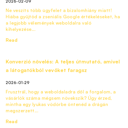
2026-02-09
Ne veszíts több ügyfelet a bizalomhiány miatt!
Hiába gyűjtöd a zseniális Google értékeléseket, ha
a legjobb vélemények weboldalra való
kihelyezése...
Read
Konverzió növelés: A teljes útmutató, amivel
a látogatókból vevőket faragsz
2026-01-29
Frusztrál, hogy a weboldaladra dől a forgalom, a
vásárlók száma mégsem növekszik? Úgy érzed,
mintha egy lyukas vödörbe öntenéd a drágán
megszerzett...
Read