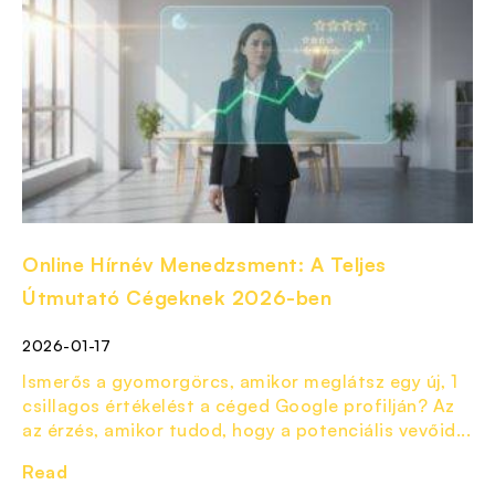
Online Hírnév Menedzsment: A Teljes
Útmutató Cégeknek 2026-ben
2026-01-17
Ismerős a gyomorgörcs, amikor meglátsz egy új, 1
csillagos értékelést a céged Google profilján? Az
az érzés, amikor tudod, hogy a potenciális vevőid...
Read