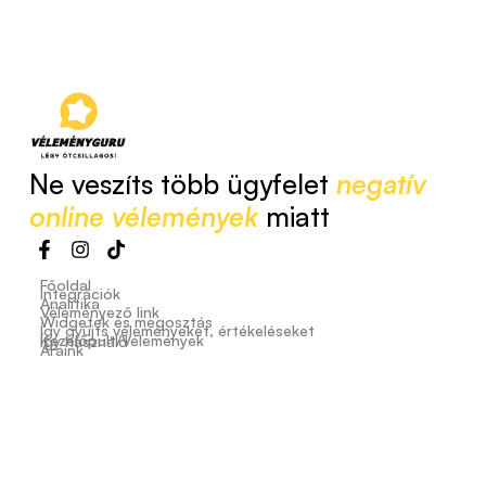
Ne veszíts több ügyfelet
negatív
online vélemények
miatt
Főoldal
Integrációk
Analitika
Véleményező link
Widgetek és megosztás
Így gyűjts véleményeket, értékeléseket
Kezelőpult/Vélemények
Így használd
Áraink