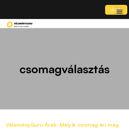
LOGIN
csomagválasztás
VéleményGuru Árak: Melyik csomag éri meg