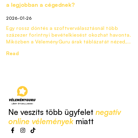
a legjobban a cégednek?
2026-01-26
Egy rossz döntés a szoftverválasztásnál több
százezer forintnyi bevételkiesést okozhat havonta.
Miközben a VéleményGuru árak táblázatát nézed,...
Read
Ne veszíts több ügyfelet
negatív
online vélemények
miatt