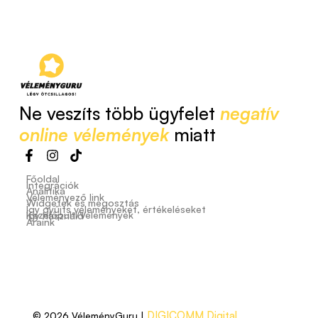
Ne veszíts több ügyfelet
negatív
online vélemények
miatt
Főoldal
Integrációk
Analitika
Véleményező link
Widgetek és megosztás
Így gyűjts véleményeket, értékeléseket
Kezelőpult/Vélemények
Így használd
Áraink
DIGICOMM Digital
© 2026 VéleményGuru |