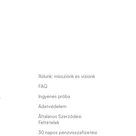
Rólunk: missziónk és víziónk
FAQ
s
,
Ingyenes próba
Adatvédelem
Általános Szerződési 
Feltételek
30 napos pénzvisszafizetési 