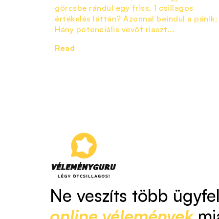
görcsbe rándul egy friss, 1 csillagos
értékelés láttán? Azonnal beindul a pánik:
Hány potenciális vevőt riaszt...
Read
Ne veszíts több ügyfe
online vélemények
mi