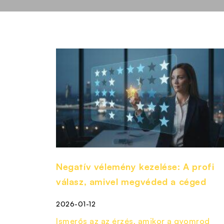
Negatív vélemény kezelése: A profi
válasz, amivel megvéded a céged
2026-01-12
Ismerős az az érzés, amikor a gyomrod