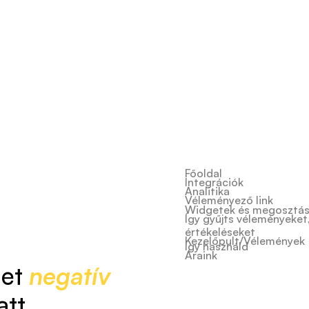
Főoldal
Integrációk
Analitika
Véleményező link
Widgetek és megosztá
Így gyűjts véleményeket
értékeléseket
Kezelőpult/Vélemények
Így használd
Áraink
let
negatív
att